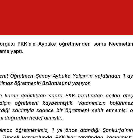
r örgütü PKK’nın Aybüke öğretmenden sonra Necmettin
lama yaptı.
ehit Öğretmen Şenay Aybüke Yalçın’ın vefatından 1 ay
Yılmaz öğretmenin üzüntüsünü yaşıyor.
ne karne dağıttıktan sonra PKK tarafından açılan ateş
çın öğretmeni kaybetmiştik. Vatanımızın bölünmez
diği saldırıyla sadece bir öğretmeni şehit etmemiş; o
ini doğrudan hedef almıştır.
lmaz öğretmenimiz, 1 yıl önce atandığı Şanlıurfa’nın
unceli karayolunda PKK’lılar tarafından kaçırılmıştı.