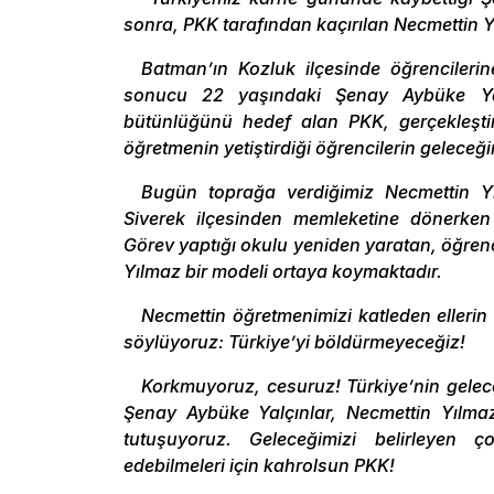
sonra, PKK tarafından kaçırılan Necmettin 
Batman’ın Kozluk ilçesinde öğrencileri
sonucu 22 yaşındaki Şenay Aybüke Yal
bütünlüğünü hedef alan PKK, gerçekleştir
öğretmenin yetiştirdiği öğrencilerin geleceğ
Bugün toprağa verdiğimiz Necmettin Yı
Siverek ilçesinden memleketine dönerken T
Görev yaptığı okulu yeniden yaratan, öğre
Yılmaz bir modeli ortaya koymaktadır.
Necmettin öğretmenimizi katleden ellerin 
söylüyoruz: Türkiye’yi böldürmeyeceğiz!
Korkmuyoruz, cesuruz! Türkiye’nin gelece
Şenay Aybüke Yalçınlar, Necmettin Yılma
tutuşuyoruz. Geleceğimizi belirleyen ç
edebilmeleri için kahrolsun PKK!