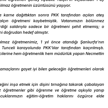
Yılmaz öğretmenin üzüntüsünü yaşıyor.
ne karne dağıttıktan sonra PKK tarafından açılan ateş
çın öğretmeni kaybetmiştik. Vatanımızın bölünmez
diği saldırıyla sadece bir öğretmeni şehit etmemiş; o
ini doğrudan hedef almıştır.
lmaz öğretmenimiz, 1 yıl önce atandığı Şanlıurfa’nın
unceli karayolunda PKK’lılar tarafından kaçırılmıştı.
ncilerine hem öğretmenlik hem müdürlük yapan Necmettin
amaçlarını gayet iyi bilen geleceğin öğretmenleri olarak
ğini inşa etmek için dişini tırnağına takarak çabalayan
z öğretmenler gibi öğrenme ve öğretme aşkıyla yanıp
ocuklarımızın eğitim-öğretim haklarını özgürce elde