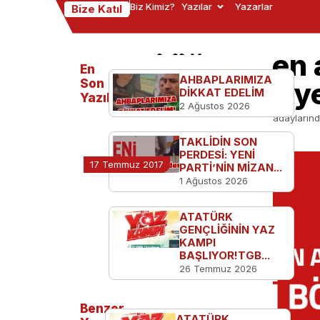
Biz Kimiz?
Yazılar
Yazarlar
Bize Katıl
TGB’li öğretmen 
En
AHBAPLARIMIZA
açıklama: Türkiy
Son
DİKKAT EDELİM
Yazılanlar
2 Ağustos 2026
Ana Sayfa
TGB'den
TGB’li öğretmen adaylarınd
TAKLİDİN SON
PERDESİ: YENİ
17 Temmuz 2017
PARTİ’NİN MİZAN...
1 Ağustos 2026
ATATÜRK
GENÇLİĞİNİN YAZ
KAMPI
BAŞLIYOR!TGB...
26 Temmuz 2026
Benzer
ATATÜRK