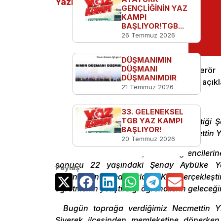
Yazılar
GENÇLİĞİNİN YAZ
KAMPI
BAŞLIYOR!TGB...
26 Temmuz 2026
DÜŞMANIMIN
DÜŞMANI
TGB’li öğretmen adayları, bölücü terö
DÜŞMANIMDIR
Yılmaz’ı da şehit etmesinin ardından bir açık
21 Temmuz 2026
İşte o açıklama:
33. GELENEKSEL
TGB YAZ KAMPI
“Türkiyemiz karne gününde kaybettiği Ş
BAŞLIYOR!
sonra, PKK tarafından kaçırılan Necmettin 
20 Temmuz 2026
Batman’ın Kozluk ilçesinde öğrencileri
sonucu 22 yaşındaki Şenay Aybüke Yal
Paylaş
bütünlüğünü hedef alan PKK, gerçekleştir
öğretmenin yetiştirdiği öğrencilerin geleceğ
Bugün toprağa verdiğimiz Necmettin Yı
Siverek ilçesinden memleketine dönerken T