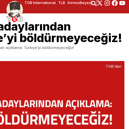
TGB International
TLB
KırmızıBeyaz
adaylarından
e’yi böldürmeyeceğiz!
an açıklama: Türkiye’yi böldürmeyeceğiz!
TGB'den