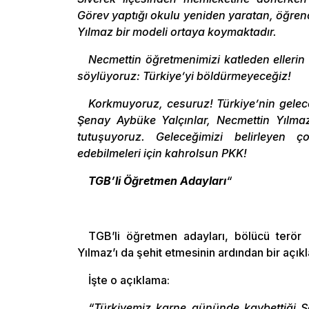
Görev yaptığı okulu yeniden yaratan, öğre
Yılmaz bir modeli ortaya koymaktadır.
Necmettin öğretmenimizi katleden ellerin 
söylüyoruz: Türkiye’yi böldürmeyeceğiz!
Korkmuyoruz, cesuruz! Türkiye’nin gelece
Şenay Aybüke Yalçınlar, Necmettin Yılma
tutuşuyoruz. Geleceğimizi belirleyen ç
edebilmeleri için kahrolsun PKK!
TGB’li Öğretmen Adayları
“
TGB’li öğretmen adayları, bölücü terö
Yılmaz’ı da şehit etmesinin ardından bir açık
İşte o açıklama:
“Türkiyemiz karne gününde kaybettiği Ş