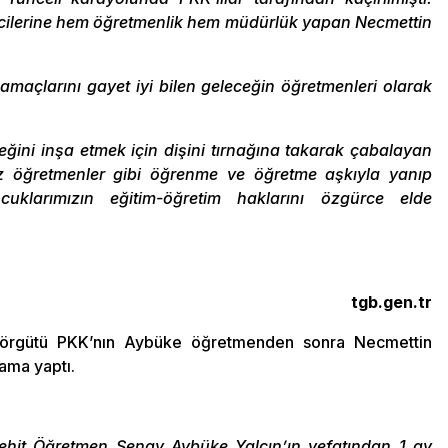
ncilerine hem öğretmenlik hem müdürlük yapan Necmettin
amaçlarını gayet iyi bilen geleceğin öğretmenleri olarak
ğini inşa etmek için dişini tırnağına takarak çabalayan
z öğretmenler gibi öğrenme ve öğretme aşkıyla yanıp
ocuklarımızın eğitim-öğretim haklarını özgürce elde
tgb.gen.tr
r örgütü PKK’nın Aybüke öğretmenden sonra Necmettin
lama yaptı.
ehit Öğretmen Şenay Aybüke Yalçın’ın vefatından 1 ay