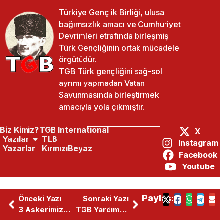
Türkiye Gençlik Birliği, ulusal
bağımsızlık amacı ve Cumhuriyet
Devrimleri etrafında birleşmiş
Türk Gençliğinin ortak mücadele
örgütüdür.
TGB Türk gençliğini sağ-sol
ayrımı yapmadan Vatan
Savunmasında birleştirmek
amacıyla yola çıkmıştır.
Biz Kimiz?
TGB International
X
Yazılar
TLB
Instagram
Yazarlar
KırmızıBeyaz
Facebook
Youtube
Paylaş:
Önceki Yazı
Sonraki Yazı
3 Askerimiz Şehit Oldu
TGB Yardım Heyeti Karaman’da