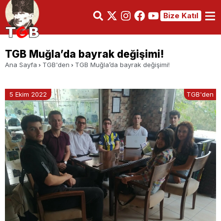
Bize Katıl
TGB Muğla’da bayrak değişimi!
Ana Sayfa
TGB'den
TGB Muğla’da bayrak değişimi!
5 Ekim 2022
TGB'den