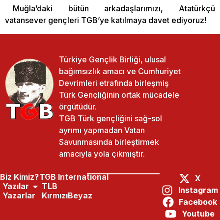
Muğla’daki bütün arkadaşlarımızı, Atatürkçü
vatansever gençleri TGB’ye katılmaya davet ediyoruz!
Türkiye Gençlik Birliği, ulusal
bağımsızlık amacı ve Cumhuriyet
Devrimleri etrafında birleşmiş
Türk Gençliğinin ortak mücadele
örgütüdür.
TGB Türk gençliğini sağ-sol
ayrımı yapmadan Vatan
Savunmasında birleştirmek
amacıyla yola çıkmıştır.
Biz Kimiz?
TGB International
X
Yazılar
TLB
Instagram
Yazarlar
KırmızıBeyaz
Facebook
Paylaş:
Önceki Yazı
Sonraki Yazı
Youtube
LGBT Dayatmasına Karşı Aileler Ayakta!
TGB’nin Yeni Genel Başkanı Kayahan Çetin Oldu!