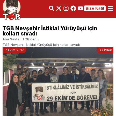
Bize Katıl
TGB Nevşehir İstiklal Yürüyüşü için
kolları sıvadı
Ana Sayfa
TGB'den
TGB Nevşehir İstiklal Yürüyüşü için kolları sıvadı
7 Ekim 2017
TGB'den