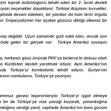
in toprak bütünlüğünü tehdit eden bir 2. İsrail devleti
iyasi seçenekler dayatılıyor. Türkiye düşmanı kuvvetler,
ephede devam ederken, bir yandan da hain terör örgütü
yor. Emperyalizmin her açıdan gözünü diktiği ülkemiz bir
vaşı değildir. Uzun zamandır gizli saklı olan, ancak son
z hale gelen bir gerçek var: Türkiye Amerika savaşını
a, herkesin gözü önünde PKK’ya binlerce tır dolusu silah
la Kürdistan devleti yaratmak istiyor. Aynı Amerika’nın
k Türkiye’yi bombalarla tehdit ediyor. Suriye’nin
rının namlularını, Türkiye’ye çeviriyor.
Temmuz gecesi taşeronlarıyla Türkiye’yi işgal etmeye
 bir de Türkiye’ye vize yasağı koyarak, şımarıklığına
rıklığına verdiği yanıt, cephede Amerika’nın kara gücüm