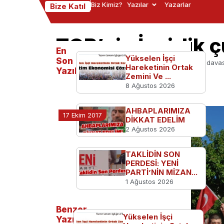
Biz Kimiz?
Yazılar
Yazarlar
Bize Katıl
TGB’nin İncirlik 
En
Yükselen İşçi
Son
Ana Sayfa
TGB'den
TGB’nin İncirlik çuval davas
Hareketinin Ortak
Yazılanlar
Zemini Ve ...
8 Ağustos 2026
AHBAPLARIMIZA
17 Ekim 2017
DİKKAT EDELİM
2 Ağustos 2026
TAKLİDİN SON
PERDESİ: YENİ
PARTİ’NİN MİZAN...
1 Ağustos 2026
Benzer
Yükselen İşçi
Yazılar