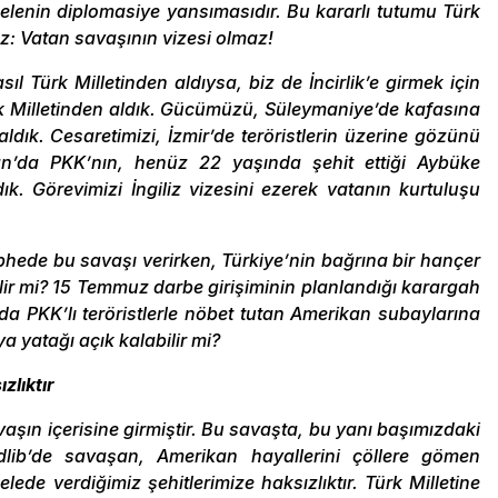
delenin diplomasiye yansımasıdır. Bu kararlı tutumu Türk
uz: Vatan savaşının vizesi olmaz!
asıl Türk Milletinden aldıysa, biz de İncirlik’e girmek için
k Milletinden aldık. Gücümüzü, Süleymaniye’de kafasına
ldık. Cesaretimizi, İzmir’de teröristlerin üzerine gözünü
n’da PKK’nın, henüz 22 yaşında şehit ettiği Aybüke
. Görevimizi İngiliz vizesini ezerek vatanın kurtuluşu
phede bu savaşı verirken, Türkiye’nin bağrına bir hançer
bilir mi? 15 Temmuz darbe girişiminin planlandığı karargah
rda PKK’lı teröristlerle nöbet tutan Amerikan subaylarına
ya yatağı açık kalabilir mi?
zlıktır
aşın içerisine girmiştir. Bu savaşta, bu yanı başımızdaki
dlib’de savaşan, Amerikan hayallerini çöllere gömen
ede verdiğimiz şehitlerimize haksızlıktır. Türk Milletine