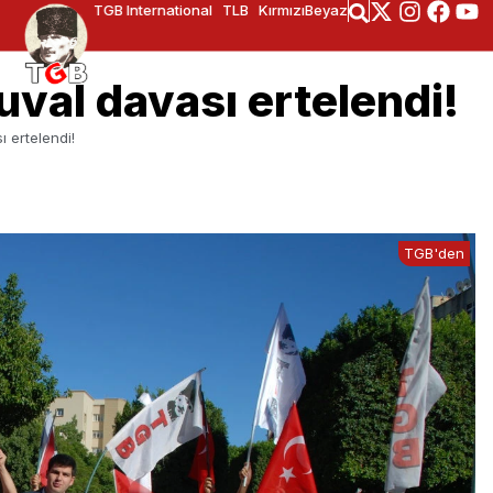
TGB International
TLB
KırmızıBeyaz
çuval davası ertelendi!
ı ertelendi!
TGB'den