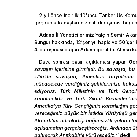
2 yıl önce İncirlik 10’uncu Tanker Üs Komu
geçiren arkadaşlarımızın 4. duruşması bugün
Adana İl Yöneticilerimiz Yalçın Semir Aka
Sungur hakkında, 12’şer yıl hapis ve 50’şer b
4. duruşması bugün Adana görüldü. Alınan ka
Dava sonrası basın açıklaması yapan
Gen
savaşın içerisine girmiştir. Bu savaşta, b
İdlib’de savaşan, Amerikan hayallerini
mücadelede verdiğimiz şehitlerimize haksızlık
ediyoruz. Türk Milletinin ve Türk Gençliğ
konulmalıdır ve Türk Silahlı Kuvvetleri’ni
Amerika’ya Türk Gençliğinin kararlılığını 
vereceğimiz büyük bir İstiklal Yürüyüşü g
Atatürk’ün adımladığı bağımsızlık yolunu t
açıklamaları gerçekleştireceğiz. Ardından 
buluşarak Anıtkabir’e yürüyeceğiz.’’
dedi.