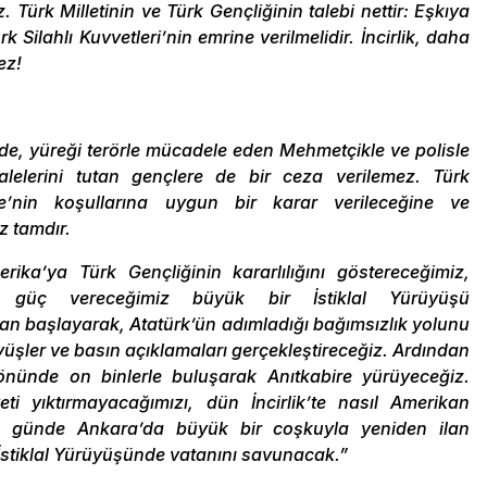
z. Türk Milletinin ve Türk Gençliğinin talebi nettir: Eşkıya
rk Silahlı Kuvvetleri’nin emrine verilmelidir. İncirlik, daha
ez!
nde, yüreği terörle mücadele eden Mehmetçikle ve polisle
kalelerini tutan gençlere de bir ceza verilemez. Türk
e’nin koşullarına uygun bir karar verileceğine ve
z tamdır.
ika’ya Türk Gençliğinin kararlılığını göstereceğimiz,
e güç vereceğimiz büyük bir İstiklal Yürüyüşü
n başlayarak, Atatürk’ün adımladığı bağımsızlık yolunu
üşler ve basın açıklamaları gerçekleştireceğiz. Ardından
nünde on binlerle buluşarak Anıtkabire yürüyeceğiz.
ti yıktırmayacağımızı, dün İncirlik’te nasıl Amerikan
 o günde Ankara’da büyük bir coşkuyla yeniden ilan
 İstiklal Yürüyüşünde vatanını savunacak.”