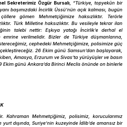
el Sekreterimiz Özgür Bursalı
,
“Türkiye, topyekûn bir
u yanı başımızdaki İncirlik Üssü’nün açık kalması, bugün
 çöllere gömen Mehmetçiğimize haksızlıktır. Terörle
tır. Türk Milletine haksızlıktır. Bu vesileyle tekrar ilan
inin talebi nettir: Eşkıya yatağı İncirlik’e derhal el
n emrine verilmelidir. Bizler de Türkiye düşmanlarına,
göstereceğimiz, cephedeki Mehmetçiğimize, polisimize güç
erçekleştireceğiz. 26 Ekim günü Samsun’dan başlayarak,
akiben, Amasya, Erzurum ve Sivas’ta yürüyüşler ve basın
29 Ekim günü Ankara’da Birinci Meclis önünde on binlerle
IK
ir. Kahraman Mehmetçiğimiz, polisimiz, korucularımız
ve yurt dışında, Suriye’nin kuzeyinde İdlib’de amansız bir