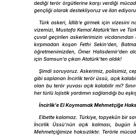
dediği terör örgütlerine karşı verdiği müca
gençliği olarak destekliyoruz ve ilan ediyor
Türk askeri, İdlib’e girmek için vizesini n
vizemizi, Mustafa Kemal Atatürk’ten ve Tür
çuval geçirilen askerlerimizin vicdanından a
kırpmadan koşan Fethi Sekin’den, Batma
öğretmenimizden, Ömer Halisdemir’den aldık
için Samsun’a çıkan Atatürk’ten aldık!
Şimdi soruyoruz. Askerimiz, polisimiz, ce
gibi saplanan İncirlik terör üssü, açık kala
olan bu terör yuvası açık kalabilir mi? Sını
her türlü lojistik yardımın sağlandığı bu eşkı
İncirlik’e El Koymamak Mehmetçiğe Haksı
Elbette kalamaz. Türkiye, topyekûn bir sav
İncirlik Üssü’nün açık kalması, bugün İ
Mehmetçiğimize haksızlıktır. Terörle mücadel