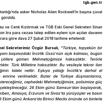
tgb.gen.tr
tanlığı’nda asker Nicholas Ailen Rockwell’in başına çuval
 görüldü.
rsu ve Cenk Kızılırmak ve TGB Eski Genel Sekreteri Sinan
in lira para cezası talep edilen eylem için açılan davanın
rara göre dava 27 Şubat 2018 tarihine ertelendi.
el Sekreterimiz Özgür Bursalı
,
“Türkiye, topyekûn bir
u yanı başımızdaki İncirlik Üssü’nün açık kalması, bugün
 çöllere gömen Mehmetçiğimize haksızlıktır. Terörle
tır. Türk Milletine haksızlıktır. Bu vesileyle tekrar ilan
inin talebi nettir: Eşkıya yatağı İncirlik’e derhal el
n emrine verilmelidir. Bizler de Türkiye düşmanlarına,
göstereceğimiz, cephedeki Mehmetçiğimize, polisimize güç
erçekleştireceğiz. 26 Ekim günü Samsun’dan başlayarak,
akiben, Amasya, Erzurum ve Sivas’ta yürüyüşler ve basın
29 Ekim günü Ankara’da Birinci Meclis önünde on binlerle