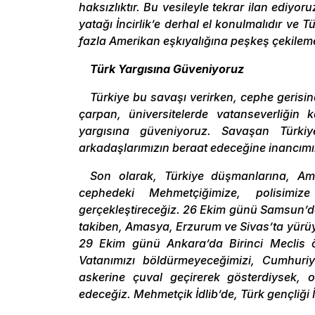
haksızlıktır. Bu vesileyle tekrar ilan ediyoru
yatağı İncirlik’e derhal el konulmalıdır ve Tü
fazla Amerikan eşkıyalığına peşkeş çekilem
Türk Yargısına Güveniyoruz
Türkiye bu savaşı verirken, cephe gerisi
çarpan, üniversitelerde vatanseverliğin 
yargısına güveniyoruz. Savaşan Türkiy
arkadaşlarımızın beraat edeceğine inancımı
Son olarak, Türkiye düşmanlarına, Amer
cephedeki Mehmetçiğimize, polisimiz
gerçekleştireceğiz. 26 Ekim günü Samsun’da
takiben, Amasya, Erzurum ve Sivas’ta yürüy
29 Ekim günü Ankara’da Birinci Meclis ö
Vatanımızı böldürmeyeceğimizi, Cumhuriye
askerine çuval geçirerek gösterdiysek,
edeceğiz. Mehmetçik İdlib’de, Türk gençliği