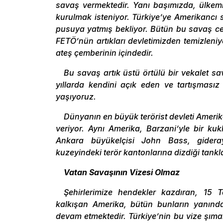
savaş vermektedir. Yanı başımızda, ülkemiz
kurulmak isteniyor. Türkiye’ye Amerikancı s
pusuya yatmış bekliyor. Bütün bu savaş c
FETÖ’nün artıkları devletimizden temizleni
ateş çemberinin içindedir.
Bu savaş artık üstü örtülü bir vekalet sa
yıllarda kendini açık eden ve tartışması
yaşıyoruz.
Dünyanın en büyük terörist devleti Amerik
veriyor. Aynı Amerika, Barzani’yle bir kuk
Ankara büyükelçisi John Bass, gideraya
kuzeyindeki terör kantonlarına dizdiği tankla
Vatan Savaşının Vizesi Olmaz
Şehirlerimize hendekler kazdıran, 15 
kalkışan Amerika, bütün bunların yanında
devam etmektedir. Türkiye’nin bu vize şıma