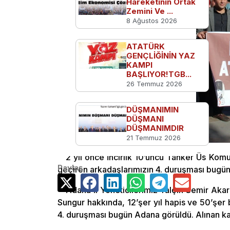
Hareketinin Ortak
Zemini Ve ...
8 Ağustos 2026
ATATÜRK
GENÇLİĞİNİN YAZ
KAMPI
BAŞLIYOR!TGB...
26 Temmuz 2026
DÜŞMANIMIN
DÜŞMANI
DÜŞMANIMDIR
21 Temmuz 2026
2 yıl önce İncirlik 10’uncu Tanker Üs Komu
Paylaş
geçiren arkadaşlarımızın 4. duruşması bugün
Adana İl Yöneticilerimiz Yalçın Semir Aka
Sungur hakkında, 12’şer yıl hapis ve 50’şer b
4. duruşması bugün Adana görüldü. Alınan ka