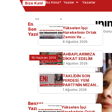
Biz Kimiz?
Yazılar
Yazarlar
Bize Katıl
Türk Sinemasını
En
Yükselen İşçi
Son
Ana Sayfa
TGB'den
Türk Sinemasının Acı Günü
Hareketinin Ortak
Yazılanlar
Zemini Ve ...
8 Ağustos 2026
AHBAPLARIMIZA
16 Haziran 2014
DİKKAT EDELİM
2 Ağustos 2026
TAKLİDİN SON
PERDESİ: YENİ
PARTİ’NİN MİZAN...
1 Ağustos 2026
Benzer
Yükselen İşçi
Yazılar
Hareketinin Ortak