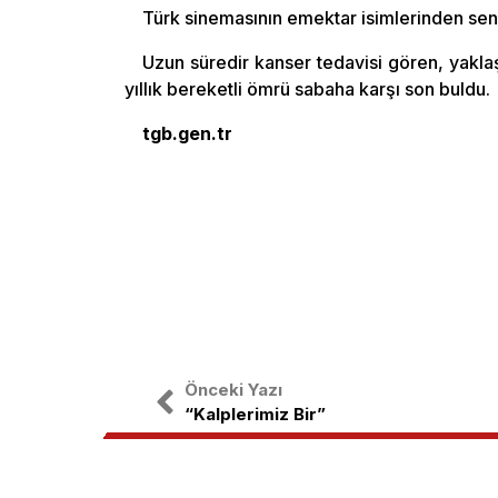
Türk sinemasının emektar isimlerinden sena
Uzun süredir kanser tedavisi gören, yakl
yıllık bereketli ömrü sabaha karşı son buldu.
tgb.gen.tr
Önceki Yazı
“Kalplerimiz Bir”
Türkiye Gençlik Birliği, ulusal bağıms