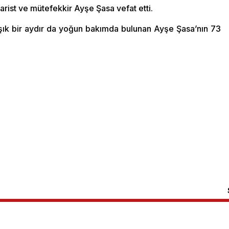
rist ve mütefekkir Ayşe Şasa vefat etti.
aşık bir aydır da yoğun bakımda bulunan Ayşe Şasa’nın 73
Biz Kimiz?
TGB Internatio
ızlık amacı ve Cumhuriyet Devrimleri
Yazılar
TLB