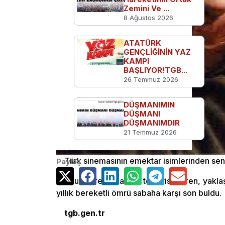
Zemini Ve ...
8 Ağustos 2026
ATATÜRK
GENÇLİĞİNİN YAZ
KAMPI
BAŞLIYOR!TGB...
26 Temmuz 2026
DÜŞMANIMIN
DÜŞMANI
DÜŞMANIMDIR
21 Temmuz 2026
Türk sinemasının emektar isimlerinden sena
Paylaş
Uzun süredir kanser tedavisi gören, yakl
yıllık bereketli ömrü sabaha karşı son buldu.
tgb.gen.tr