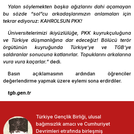
Yalan söylemekten başka ağızlarını dahi açamayan
bu sözde “sol”cu arkadaşlarımızın anlamaları için
tekrar ediyoruz: KAHROLSUN PKK!
Üniversitelerimizi ikiyüzlülüğe, PKK kuyrukçuluğuna
ve Türkiye düşmanlığına dar edeceğiz! Bölücü terör
örgütünün kuyruğunda Türkiye’ye ve TGB’ye
saldıranlar sonucuna katlanırlar. Topuklarını arkalarına
vura vura kaçarlar.”
dedi.
Basın açıklamasının ardından öğrenciler
değerlendirme yapmak üzere eylemi sona erdirdiler.
tgb.gen.tr
Türkiye Gençlik Birliği, ulusal
bağımsızlık amacı ve Cumhuriyet
Devrimleri etrafında birleşmiş