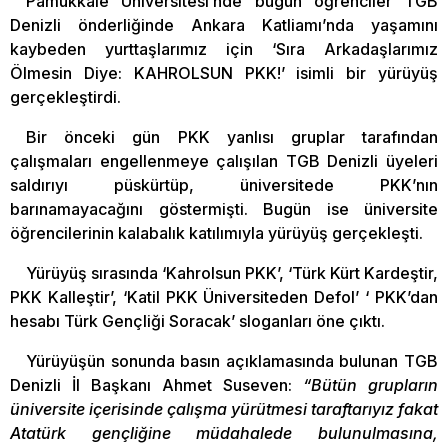
Pamukkale Üniversitesi’nde bugün öğrenciler TGB
Denizli önderliğinde Ankara Katliamı’nda yaşamını
kaybeden yurttaşlarımız için ‘Sıra Arkadaşlarımız
Ölmesin Diye: KAHROLSUN PKK!’ isimli bir yürüyüş
gerçekleştirdi.
Bir önceki gün PKK yanlısı gruplar tarafından
çalışmaları engellenmeye çalışılan TGB Denizli üyeleri
saldırıyı püskürtüp, üniversitede PKK’nın
barınamayacağını göstermişti. Bugün ise üniversite
öğrencilerinin kalabalık katılımıyla yürüyüş gerçekleşti.
Yürüyüş sırasında ‘Kahrolsun PKK’, ‘Türk Kürt Kardeştir,
PKK Kalleştir’, ‘Katil PKK Üniversiteden Defol’ ‘ PKK’dan
hesabı Türk Gençliği Soracak’ sloganları öne çıktı.
Yürüyüşün sonunda basın açıklamasında bulunan TGB
Denizli İl Başkanı Ahmet Suseven:
“Bütün grupların
üniversite içerisinde çalışma yürütmesi taraftarıyız fakat
Atatürk gençliğine müdahalede bulunulmasına,