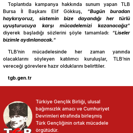
Toplantıda kampanya hakkında sunum yapan TLB
Bursa İl Başkanı Elif Gökkuş, “
Bugün buradan
haykırıyoruz, sistemin bize dayandığı her türlü
uyuşturucuya karşı mücadelemizi kazanacağız
”
diyerek başladığı sözlerini şöyle tamamladı: “
Liseler
bizimle aydınlanacak.
“
TLB’nin mücadelesinde her zaman yanında
olacaklarını söyleyen katılımcı kuruluşlar, TLB’nin
vereceği görevlere hazır olduklarını belirttiler.
tgb.gen.tr
Türkiye Gençlik Birliği, ulusal
bağımsızlık amacı ve Cumhuriyet
Devrimleri etrafında birleşmiş
Türk Gençliğinin ortak mücadele
örgütüdür.