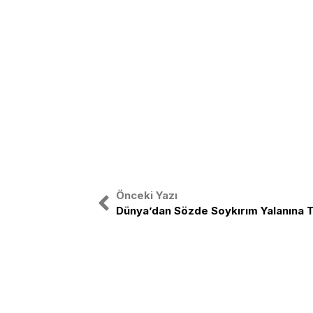
Önceki Yazı
Dünya’dan Sözde Soykırım Yalanına 
Türkiye Gençlik Birliği, ulusal bağıms
etrafında birleşmiş Türk Gençliğinin o
TGB Türk gençliğini sağ-sol ayrımı 
birleştirmek amacıyla yola çıkmıştır.