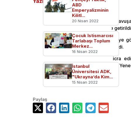
Yazılar
ABD
Emperyalizminin
Kilitl...
Hakkari’nin Çukurca ilçesine bağlı Kavuşa
20 Nisan 2022
terörist, hava harekatıyla etkisiz hale getirildi
Çocuk Istismarcısı
Güvenlik kaynaklarından alınan bilgiye gö
Tarlabaşı Toplum
Merkez...
sızma girişiminde bulunduğu tespit edildi.
16 Nisan 2022
Hava Kuvvetleri Komutanlığınca icra ed
Çiyapul, Murat Şahin, Şevket Çetin ve Yener 
İstanbul
Üniversitesi ADK,
hale getirildi.
"Ukrayna’da Kim...
15 Nisan 2022
Paylaş