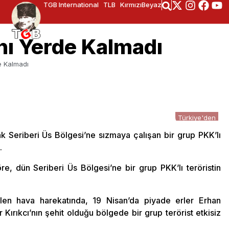
TGB International
TLB
KırmızıBeyaz
nı Yerde Kalmadı
e Kalmadı
Türkiye'den
k Seriberi Üs Bölgesi’ne sızmaya çalışan bir grup PKK’lı
.
re, dün Seriberi Üs Bölgesi’ne bir grup PKK’lı teröristin
ilen hava harekatında, 19 Nisan’da piyade erler Erhan
Kırıkcı’nın şehit olduğu bölgede bir grup terörist etkisiz