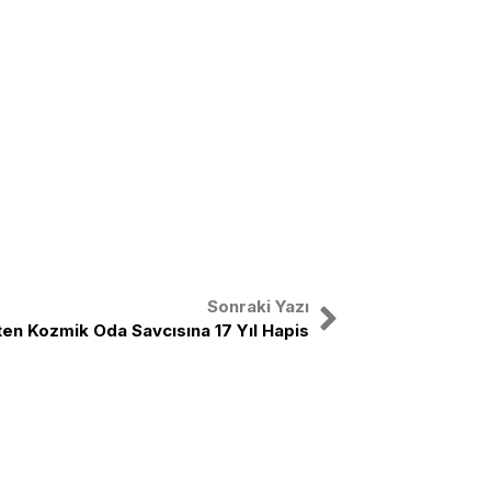
Sonraki Yazı
ten Kozmik Oda Savcısına 17 Yıl Hapis
nal
X
Instagram
Facebook
Youtube