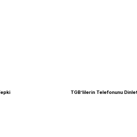
Tepki
TGB’lilerin Telefonunu Dinle
Biz Kimiz?
TGB Internatio
ızlık amacı ve Cumhuriyet Devrimleri
Yazılar
TLB
rtak mücadele örgütüdür.
Yazarlar
KırmızıBeyaz
yapmadan Vatan Savunmasında