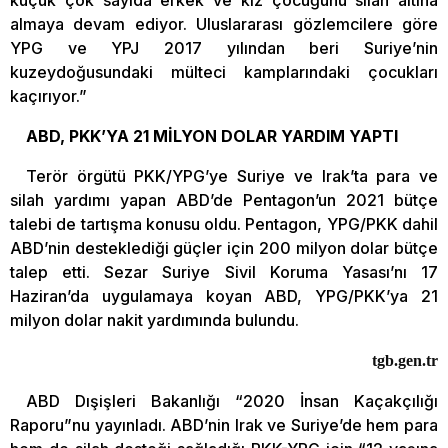
küçük çok sayıda erkek ve kız çocuğunu silah altına
almaya devam ediyor. Uluslararası gözlemcilere göre
YPG ve YPJ 2017 yılından beri Suriye’nin
kuzeydoğusundaki mülteci kamplarındaki çocukları
kaçırıyor.”
ABD, PKK’YA 21 MİLYON DOLAR YARDIM YAPTI
Terör örgütü PKK/YPG’ye Suriye ve Irak’ta para ve
silah yardımı yapan ABD’de Pentagon’un 2021 bütçe
talebi de tartışma konusu oldu. Pentagon, YPG/PKK dahil
ABD’nin desteklediği güçler için 200 milyon dolar bütçe
talep etti. Sezar Suriye Sivil Koruma Yasası’nı 17
Haziran’da uygulamaya koyan ABD, YPG/PKK’ya 21
milyon dolar nakit yardımında bulundu.
tgb.gen.tr
ABD Dışişleri Bakanlığı “2020 İnsan Kaçakçılığı
Raporu”nu yayınladı. ABD’nin Irak ve Suriye’de hem para