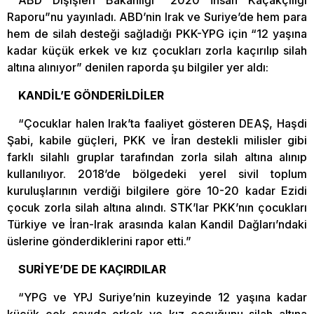
ABD Dışişleri Bakanlığı “2020 İnsan Kaçakçılığı
Raporu”nu yayınladı. ABD’nin Irak ve Suriye’de hem para
hem de silah desteği sağladığı PKK-YPG için “12 yaşına
kadar küçük erkek ve kız çocukları zorla kaçırılıp silah
altına alınıyor” denilen raporda şu bilgiler yer aldı:
KANDİL’E GÖNDERİLDİLER
“Çocuklar halen Irak’ta faaliyet gösteren DEAŞ, Haşdi
Şabi, kabile güçleri, PKK ve İran destekli milisler gibi
farklı silahlı gruplar tarafından zorla silah altına alınıp
kullanılıyor. 2018’de bölgedeki yerel sivil toplum
kuruluşlarının verdiği bilgilere göre 10-20 kadar Ezidi
çocuk zorla silah altına alındı. STK’lar PKK’nın çocukları
Türkiye ve İran-Irak arasında kalan Kandil Dağları’ndaki
üslerine gönderdiklerini rapor etti.”
SURİYE’DE DE KAÇIRDILAR
“YPG ve YPJ Suriye’nin kuzeyinde 12 yaşına kadar