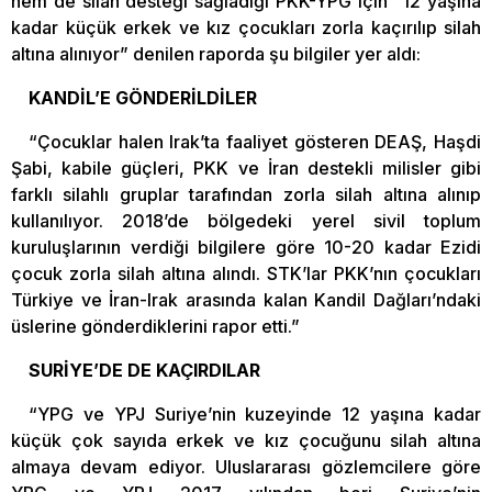
hem de silah desteği sağladığı PKK-YPG için “12 yaşına
kadar küçük erkek ve kız çocukları zorla kaçırılıp silah
altına alınıyor” denilen raporda şu bilgiler yer aldı:
KANDİL’E GÖNDERİLDİLER
“Çocuklar halen Irak’ta faaliyet gösteren DEAŞ, Haşdi
Şabi, kabile güçleri, PKK ve İran destekli milisler gibi
farklı silahlı gruplar tarafından zorla silah altına alınıp
kullanılıyor. 2018’de bölgedeki yerel sivil toplum
kuruluşlarının verdiği bilgilere göre 10-20 kadar Ezidi
çocuk zorla silah altına alındı. STK’lar PKK’nın çocukları
Türkiye ve İran-Irak arasında kalan Kandil Dağları’ndaki
üslerine gönderdiklerini rapor etti.”
SURİYE’DE DE KAÇIRDILAR
“YPG ve YPJ Suriye’nin kuzeyinde 12 yaşına kadar
küçük çok sayıda erkek ve kız çocuğunu silah altına
almaya devam ediyor. Uluslararası gözlemcilere göre