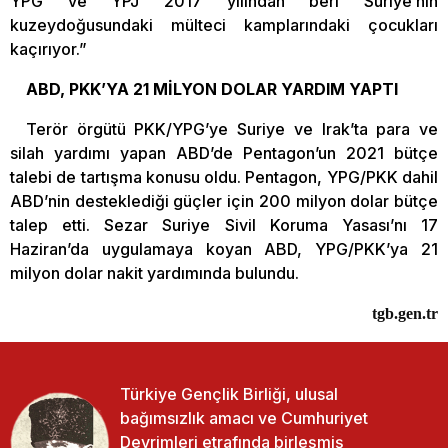
YPG ve YPJ 2017 yılından beri Suriye’nin
kuzeydoğusundaki mülteci kamplarındaki çocukları
kaçırıyor.”
ABD, PKK’YA 21 MİLYON DOLAR YARDIM YAPTI
Terör örgütü PKK/YPG’ye Suriye ve Irak’ta para ve
silah yardımı yapan ABD’de Pentagon’un 2021 bütçe
talebi de tartışma konusu oldu. Pentagon, YPG/PKK dahil
ABD’nin desteklediği güçler için 200 milyon dolar bütçe
talep etti. Sezar Suriye Sivil Koruma Yasası’nı 17
Haziran’da uygulamaya koyan ABD, YPG/PKK’ya 21
milyon dolar nakit yardımında bulundu.
tgb.gen.tr
Türkiye Gençlik Birliği, ulusal
bağımsızlık amacı ve Cumhuriyet
Devrimleri etrafında birleşmiş