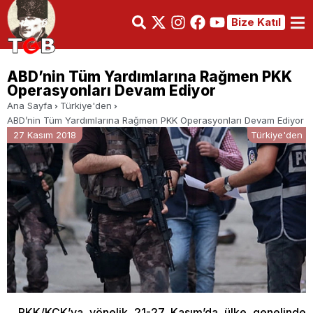
Bize Katıl
ABD’nin Tüm Yardımlarına Rağmen PKK
Operasyonları Devam Ediyor
Ana Sayfa
Türkiye'den
ABD’nin Tüm Yardımlarına Rağmen PKK Operasyonları Devam Ediyor
27 Kasım 2018
Türkiye'den
PKK/KCK’ya yönelik 21-27 Kasım’da ülke genelinde