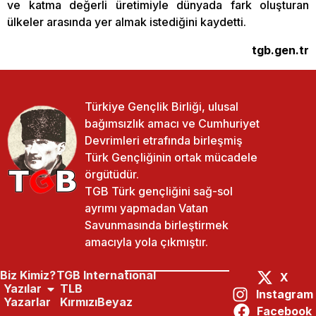
ve katma değerli üretimiyle dünyada fark oluşturan
ülkeler arasında yer almak istediğini kaydetti.
tgb.gen.tr
Türkiye Gençlik Birliği, ulusal
bağımsızlık amacı ve Cumhuriyet
Devrimleri etrafında birleşmiş
Türk Gençliğinin ortak mücadele
örgütüdür.
TGB Türk gençliğini sağ-sol
ayrımı yapmadan Vatan
Savunmasında birleştirmek
amacıyla yola çıkmıştır.
Biz Kimiz?
TGB International
X
Yazılar
TLB
Instagram
Yazarlar
KırmızıBeyaz
Facebook
Paylaş:
Önceki Yazı
Sonraki Yazı