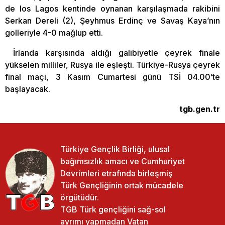
de los Lagos kentinde oynanan karşılaşmada rakibini
Serkan Dereli (2), Şeyhmus Erdinç ve Savaş Kaya’nın
golleriyle 4-0 mağlup etti.
İrlanda karşısında aldığı galibiyetle çeyrek finale
yükselen milliler, Rusya ile eşleşti. Türkiye-Rusya çeyrek
final maçı, 3 Kasım Cumartesi günü TSİ 04.00’te
başlayacak.
tgb.gen.tr
Türkiye Gençlik Birliği, ulusal
bağımsızlık amacı ve Cumhuriyet
Devrimleri etrafında birleşmiş
Türk Gençliğinin ortak mücadele
örgütüdür.
TGB Türk gençliğini sağ-sol
ayrımı yapmadan Vatan