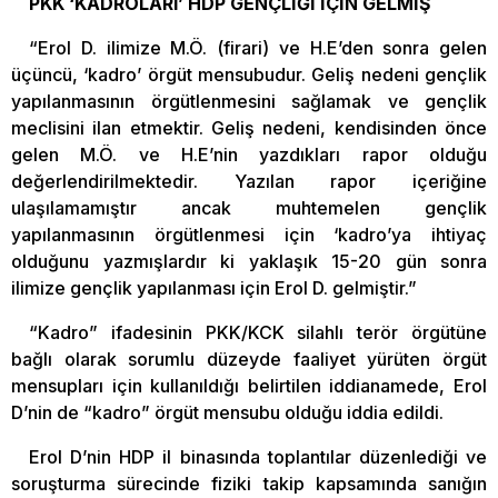
PKK ‘KADROLARI’ HDP GENÇLİĞİ İÇİN GELMİŞ
“Erol D. ilimize M.Ö. (firari) ve H.E’den sonra gelen
üçüncü, ‘kadro’ örgüt mensubudur. Geliş nedeni gençlik
yapılanmasının örgütlenmesini sağlamak ve gençlik
meclisini ilan etmektir. Geliş nedeni, kendisinden önce
gelen M.Ö. ve H.E’nin yazdıkları rapor olduğu
değerlendirilmektedir. Yazılan rapor içeriğine
ulaşılamamıştır ancak muhtemelen gençlik
yapılanmasının örgütlenmesi için ‘kadro’ya ihtiyaç
olduğunu yazmışlardır ki yaklaşık 15-20 gün sonra
ilimize gençlik yapılanması için Erol D. gelmiştir.”
“Kadro” ifadesinin PKK/KCK silahlı terör örgütüne
bağlı olarak sorumlu düzeyde faaliyet yürüten örgüt
mensupları için kullanıldığı belirtilen iddianamede, Erol
D’nin de “kadro” örgüt mensubu olduğu iddia edildi.
Erol D’nin HDP il binasında toplantılar düzenlediği ve
soruşturma sürecinde fiziki takip kapsamında sanığın