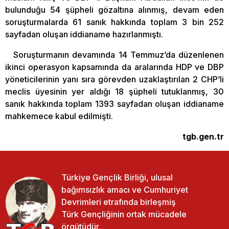
bulunduğu 54 şüpheli gözaltına alınmış, devam eden
soruşturmalarda 61 sanık hakkında toplam 3 bin 252
sayfadan oluşan iddianame hazırlanmıştı.
Soruşturmanın devamında 14 Temmuz’da düzenlenen
ikinci operasyon kapsamında da aralarında HDP ve DBP
yöneticilerinin yanı sıra görevden uzaklaştırılan 2 CHP’li
meclis üyesinin yer aldığı 18 şüpheli tutuklanmış, 30
sanık hakkında toplam 1393 sayfadan oluşan iddianame
mahkemece kabul edilmişti.
tgb.gen.tr
Türkiye Gençlik Birliği, ulusal
bağımsızlık amacı ve Cumhuriyet
Devrimleri etrafında birleşmiş
Türk Gençliğinin ortak mücadele
örgütüdür.