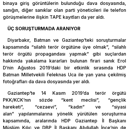
binaya giriş görüntülerin bulunduğu dava dosyasında,
sanığın, diğer sanıklar olan parti yöneticileri ile telefon
görüşmelerine ilişkin TAPE kayıtları da yer aldı.
ÜÇ SORUŞTURMADA ARANIYOR
Diyarbakır, Batman ve Gaziantep’teki soruşturmalar
kapsamında “silahlı terör örgütüne üye olmak”, “silahlı
terör örgütü propagandası yapmak” gibi suçlardan
hakkında yakalama kararları bulunan firari sanık Erol
D’nin Ağustos 2019’daki bir etkinlik sırasında HDP
Batman Milletvekili Feleknas Uca ile yan yana çekilmiş
fotoğrafları da dava dosyasında yer aldı.
Gaziantep’te 14 Kasım 2019’da terör örgütü
PKK/KCK’nın sözde “kent meclisi”, “gençlik
hareketi”, “cezaevi”, “kadın” ve “siyasi
alan” yapılanmalarına yönelik yürütülen soruşturma
kapsamında, aralarında HDP Gaziantep İl Başkanı
Müslüm Kılıç ve DBP İl Başkanı Abdullah İnce’nin de