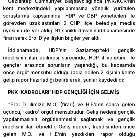
Gaziantep Cumhuriyet Başsavcılığı’nca PKK/KCK’nın
kent merkezindeki yapılanmasına yönelik yürütülen
soruşturma kapsamında, HDP ve DBP yöneticileri ile
görevden uzaklaştırılan 2 CHP ilçe belediye meclis
üyesinin de yer aldığı 91 sanıklı davanın iddianamesinde
firari sanık Erol D’ye ilişkin bilgiler yer aldı.
İddianamede, HDP’nin Gaziantep’teki gençlik
meclisinin ilan edilmesi sürecinde, HDP il yönetimi ile
gençler arasında sorunların yaşandığı, bu kapsamda
önce örgüt mensubu olduğu iddia edilen 2 kişinin kente
gelip rapor hazırladığı belirtilerek, şunlar kaydedildi:
PKK ‘KADROLARI’ HDP GENÇLİĞİ İÇİN GELMİŞ
“Erol D. ilimize M.Ö. (firari) ve H.E’den sonra gelen
üçüncü, ‘kadro’ örgüt mensubudur. Geliş nedeni gençlik
yapılanmasının örgütlenmesini sağlamak ve gençlik
meclisini ilan etmektir. Geliş nedeni, kendisinden önce
gelen M.Ö. ve H.E’nin yazdıkları rapor olduğu