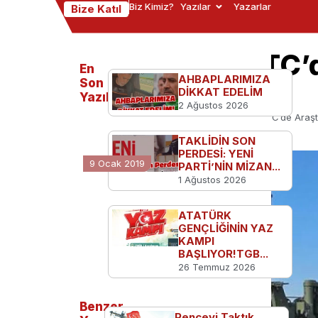
Biz Kimiz?
Yazılar
Yazarlar
Bize Katıl
ASELSAN KKTC’d
En
AHBAPLARIMIZA
Kuruyor
Son
DİKKAT EDELİM
Yazılanlar
2 Ağustos 2026
Ana Sayfa
Türkiye'den
ASELSAN KKTC’de Araşt
TAKLİDİN SON
PERDESİ: YENİ
9 Ocak 2019
PARTİ’NİN MİZAN...
1 Ağustos 2026
ATATÜRK
GENÇLİĞİNİN YAZ
KAMPI
BAŞLIYOR!TGB...
26 Temmuz 2026
Benzer
Pençeyi Taktık,