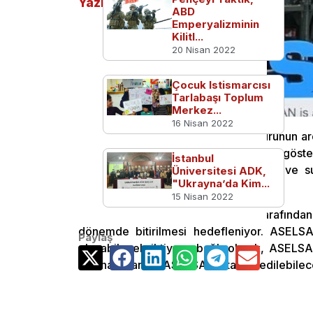
Yazılar
ABD
Emperyalizminin
Kilitl...
20 Nisan 2022
Çocuk Istismarcısı
Tarlabaşı Toplum
Merkez...
16 Nisan 2022
Geçtiğimiz ay onayı verilen başvurunun 
Teknoloji Vadisi KALTEV’de faaliyet göste
İstanbul
Müdürlüğü’nün yanı sıra haberleşme ve su al
Üniversitesi ADK,
"Ukrayna’da Kim...
çalışmalara devam ediliyor.
15 Nisan 2022
ODTÜ Kuzey Kıbrıs Kampüsü tarafından 
dönemde bitirilmesi hedefleniyor. ASELSAN 
Paylaş
oluşabilecek ihtiyaca bağlı olarak, ASELS
bulunan alan da ASELSAN’a tahsis edilebilec