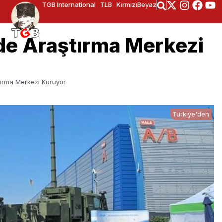
TGB International
TLB
KırmızıBeyaz
e Araştırma Merkezi
ırma Merkezi Kuruyor
Türkiye'den