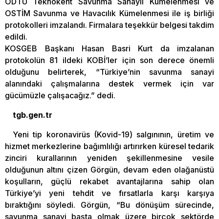
ODTÜ Teknokent Savunma Sanayii Kümelenmesi ve
OSTİM Savunma ve Havacılık Kümelenmesi ile iş birliği
protokolleri imzalandı. Firmalara teşekkür belgesi takdim
edildi.
KOSGEB Başkanı Hasan Basri Kurt da imzalanan
protokolün 81 ildeki KOBİ’ler için son derece önemli
olduğunu belirterek, “Türkiye’nin savunma sanayi
alanındaki çalışmalarına destek vermek için var
gücümüzle çalışacağız.” dedi.
tgb.gen.tr
Yeni tip koronavirüs (Kovid-19) salgınının, üretim ve
hizmet merkezlerine bağımlılığı artırırken küresel tedarik
zinciri kurallarının yeniden şekillenmesine vesile
olduğunun altını çizen Görgün, devam eden olağanüstü
koşulların, güçlü rekabet avantajlarına sahip olan
Türkiye’yi yeni tehdit ve fırsatlarla karşı karşıya
bıraktığını söyledi. Görgün, “Bu dönüşüm sürecinde,
savunma sanayi başta olmak üzere birçok sektörde