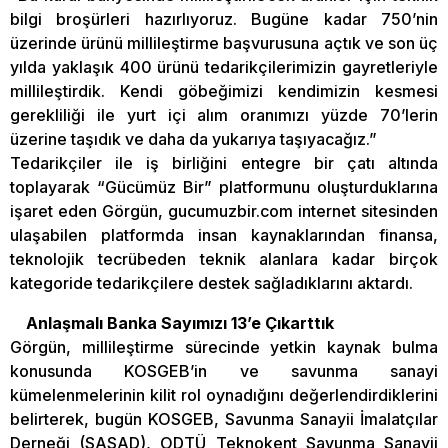
bilgi broşürleri hazırlıyoruz. Bugüne kadar 750’nin
üzerinde ürünü millileştirme başvurusuna açtık ve son üç
yılda yaklaşık 400 ürünü tedarikçilerimizin gayretleriyle
millileştirdik. Kendi göbeğimizi kendimizin kesmesi
gerekliliği ile yurt içi alım oranımızı yüzde 70’lerin
üzerine taşıdık ve daha da yukarıya taşıyacağız.”
Tedarikçiler ile iş birliğini entegre bir çatı altında
toplayarak “Gücümüz Bir” platformunu oluşturduklarına
işaret eden Görgün, gucumuzbir.com internet sitesinden
ulaşabilen platformda insan kaynaklarından finansa,
teknolojik tecrübeden teknik alanlara kadar birçok
kategoride tedarikçilere destek sağladıklarını aktardı.
Anlaşmalı Banka Sayımızı 13’e Çıkarttık
Görgün, millileştirme sürecinde yetkin kaynak bulma
konusunda KOSGEB’in ve savunma sanayi
kümelenmelerinin kilit rol oynadığını değerlendirdiklerini
belirterek, bugün KOSGEB, Savunma Sanayii İmalatçılar
Derneği (SASAD), ODTÜ Teknokent Savunma Sanayii