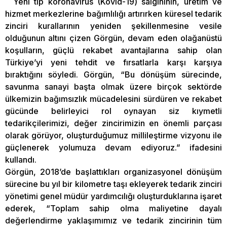
Yeni tip koronavirüs (Kovid-19) salgınının, üretim ve
hizmet merkezlerine bağımlılığı artırırken küresel tedarik
zinciri kurallarının yeniden şekillenmesine vesile
olduğunun altını çizen Görgün, devam eden olağanüstü
koşulların, güçlü rekabet avantajlarına sahip olan
Türkiye’yi yeni tehdit ve fırsatlarla karşı karşıya
bıraktığını söyledi. Görgün, “Bu dönüşüm sürecinde,
savunma sanayi başta olmak üzere birçok sektörde
ülkemizin bağımsızlık mücadelesini sürdüren ve rekabet
gücünde belirleyici rol oynayan siz kıymetli
tedarikçilerimizi, değer zincirimizin en önemli parçası
olarak görüyor, oluşturduğumuz millileştirme vizyonu ile
güçlenerek yolumuza devam ediyoruz.” ifadesini
kullandı.
Görgün, 2018’de başlattıkları organizasyonel dönüşüm
sürecine bu yıl bir kilometre taşı ekleyerek tedarik zinciri
yönetimi genel müdür yardımcılığı oluşturduklarına işaret
ederek, “Toplam sahip olma maliyetine dayalı
değerlendirme yaklaşımımız ve tedarik zincirinin tüm