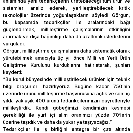
anlamında yerli tedarikçilerin üretebileceği tüm ürün ve
sistemleri analiz ederek, yerlileştirebilecek kritik
teknolojiler üzerinde yoğunlaştıklarını söyledi. Görgün,
bu kapsamda tedarikçiler ile aralarındaki bağı
güçlendirmek, millileştirme çalışmalarının etkinliğini
artırmak ve dışa bağımlığı daha da azaltmak istediklerini
vurguladı.
Görgün, millileştirme çalışmalarını daha sistematik olarak
yürütebilmek amacıyla üç yıl önce Milli ve Yerli Ürün
Geliştirme Kurulunu kurduklarını hatırlatarak, şunları
kaydetti:
“Bu kurul bünyesinde millileştirilecek ürünler için teknik
bilgi broşürleri hazırlıyoruz. Bugüne kadar 750’nin
üzerinde ürünü millileştirme başvurusuna açtık ve son üç
yılda yaklaşık 400 ürünü tedarikçilerimizin gayretleriyle
millileştirdik. Kendi göbeğimizi kendimizin kesmesi
gerekliliği ile yurt içi alım oranımızı yüzde 70’lerin
üzerine taşıdık ve daha da yukarıya taşıyacağız.”
Tedarikçiler ile iş birliğini entegre bir çatı altında