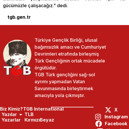
gücümüzle çalışacağız.” dedi.
tgb.gen.tr
Türkiye Gençlik Birliği, ulusal
bağımsızlık amacı ve Cumhuriyet
Devrimleri etrafında birleşmiş
Türk Gençliğinin ortak mücadele
örgütüdür.
TGB Türk gençliğini sağ-sol
ayrımı yapmadan Vatan
Savunmasında birleştirmek
amacıyla yola çıkmıştır.
Biz Kimiz?
TGB International
X
Yazılar
TLB
Instagram
Yazarlar
KırmızıBeyaz
Facebook
Paylaş:
Önceki Yazı
Sonraki Yazı