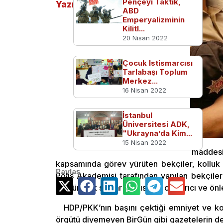
Pençeyi Taktık,
Yazılar
ABD
Emperyalizminin
Kilitl...
20 Nisan 2022
Çocuk Istismarcısı
Tarlabaşı Toplum
Merkez...
16 Nisan 2022
İstanbul
Üniversitesi ADK,
"Ukrayna’da Kim...
15 Nisan 2022
14.07.1966 yılı 772. Sayılı kanun maddes
kapsamında görev yürüten bekçiler, kolluk k
Paylaş
Polis Akademisi tarafından yapılan bekçiler
sürdürerek suçlar karşısında caydırıcı ve önle
HDP/PKK’nın başını çektiği emniyet ve ko
örgütü diyemeyen BirGün gibi gazetelerin de