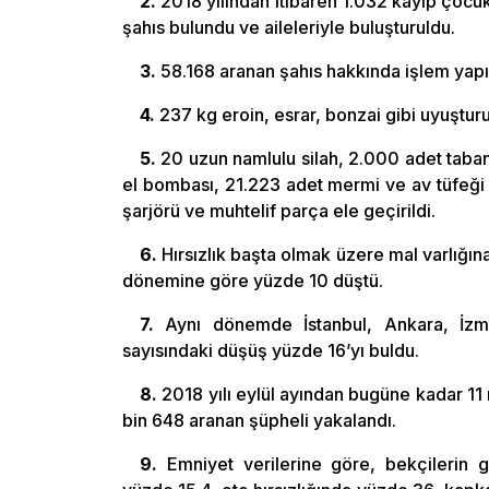
2.
2018 yılından itibaren 1.032 kayıp çocuk 
şahıs bulundu ve aileleriyle buluşturuldu.
3.
58.168 aranan şahıs hakkında işlem yapıl
4.
237 kg eroin, esrar, bonzai gibi uyuştu
5.
20 uzun namlulu silah, 2.000 adet tabanc
el bombası, 21.223 adet mermi ve av tüfeği 
şarjörü ve muhtelif parça ele geçirildi.
6.
Hırsızlık başta olmak üzere mal varlığına
dönemine göre yüzde 10 düştü.
7.
Aynı dönemde İstanbul, Ankara, İzmir
sayısındaki düşüş yüzde 16’yı buldu.
8.
2018 yılı eylül ayından bugüne kadar 11 
bin 648 aranan şüpheli yakalandı.
9.
Emniyet verilerine göre, bekçilerin g