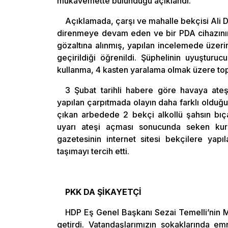
mukavemette bulunduğu açıklandı.
Açıklamada, çarşı ve mahalle bekçisi Ali D.
direnmeye devam eden ve bir PDA cihazının 
gözaltına alınmış, yapılan incelemede üzeri
geçirildiği öğrenildi. Şüphelinin uyuştur
kullanma, 4 kasten yaralama olmak üzere to
3 Şubat tarihli habere göre havaya ate
yapılan çarpıtmada olayın daha farklı olduğu
çıkan arbedede 2 bekçi alkollü şahsın bıça
uyarı ateşi açması sonucunda seken kurş
gazetesinin internet sitesi bekçilere yap
taşımayı tercih etti.
PKK DA ŞİKAYETÇİ
HDP Eş Genel Başkanı Sezai Temelli’nin Mu
getirdi. Vatandaşlarımızın sokaklarında e