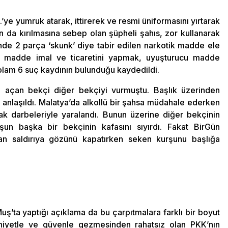
’ye yumruk atarak, ittirerek ve resmi üniformasını yırtarak
da kırılmasına sebep olan şüpheli şahıs, zor kullanarak
nde 2 parça ‘skunk’ diye tabir edilen narkotik madde ele
ucu madde imal ve ticaretini yapmak, uyuşturucu madde
plam 6 suç kaydının bulunduğu kaydedildi.
ş açan bekçi diğer bekçiyi vurmuştu. Başlık üzerinden
 anlaşıldı. Malatya’da alkollü bir şahsa müdahale ederken
k darbeleriyle yaralandı. Bunun üzerine diğer bekçinin
un başka bir bekçinin kafasını sıyırdı. Fakat BirGün
ılan saldırıya gözünü kapatırken seken kurşunu başlığa
ş’ta yaptığı açıklama da bu çarpıtmalara farklı bir boyut
mniyetle ve güvenle gezmesinden rahatsız olan PKK’nın