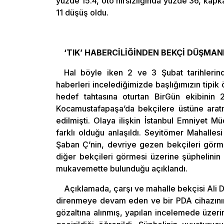
yüzde 15.4, oto hırsızlığında yüzde 36, kapk
11 düşüş oldu.
‘TIK’ HABERCİLİĞİNDEN BEKÇİ DÜŞMAN
Hal böyle iken 2 ve 3 Şubat tarihlerind
haberleri incelediğimizde başlığımızın tipik 
hedef tahtasına oturtan BirGün ekibinin 2
Kocamustafapaşa’da bekçilere üstüne aratma
edilmişti. Olaya ilişkin İstanbul Emniyet
farklı olduğu anlaşıldı. Seyitömer Mahalles
Şaban Ç’nin, devriye gezen bekçileri görme
diğer bekçileri görmesi üzerine şüphelinin
mukavemette bulunduğu açıklandı.
Açıklamada, çarşı ve mahalle bekçisi Ali D.
direnmeye devam eden ve bir PDA cihazının 
gözaltına alınmış, yapılan incelemede üzeri