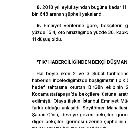
8.
2018 yılı eylül ayından bugüne kadar 11 
bin 648 aranan şüpheli yakalandı.
9.
Emniyet verilerine göre, bekçilerin g
yüzde 15.4, oto hırsızlığında yüzde 36, kapk
11 düşüş oldu.
‘TIK’ HABERCİLİĞİNDEN BEKÇİ DÜŞMAN
Hal böyle iken 2 ve 3 Şubat tarihlerind
haberleri incelediğimizde başlığımızın tipik 
hedef tahtasına oturtan BirGün ekibinin 2
Kocamustafapaşa’da bekçilere üstüne aratma
edilmişti. Olaya ilişkin İstanbul Emniyet
farklı olduğu anlaşıldı. Seyitömer Mahalles
Şaban Ç’nin, devriye gezen bekçileri görme
diğer bekçileri görmesi üzerine şüphelinin