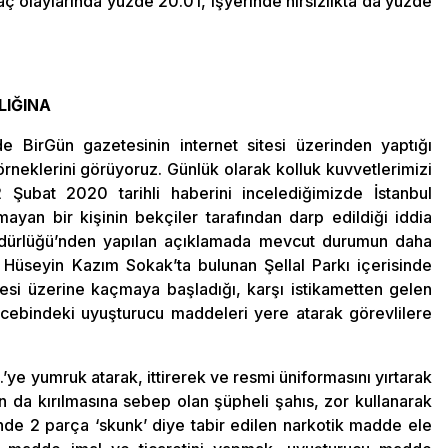
aç olaylarında yüzde 20.01, işyerinde hırsızlıkta da yüzde
LIĞINA
e BirGün gazetesinin internet sitesi üzerinden yaptığı
örneklerini görüyoruz. Günlük olarak kolluk kuvvetlerimizi
 Şubat 2020 tarihli haberini incelediğimizde İstanbul
yan bir kişinin bekçiler tarafından darp edildiği iddia
 Müdürlüğü’nden yapılan açıklamada mevcut durumun daha
i Hüseyin Kazım Sokak’ta bulunan Şellal Parkı içerisinde
si üzerine kaçmaya başladığı, karşı istikametten gelen
 cebindeki uyuşturucu maddeleri yere atarak görevlilere
’ye yumruk atarak, ittirerek ve resmi üniformasını yırtarak
da kırılmasına sebep olan şüpheli şahıs, zor kullanarak
nde 2 parça ‘skunk’ diye tabir edilen narkotik madde ele