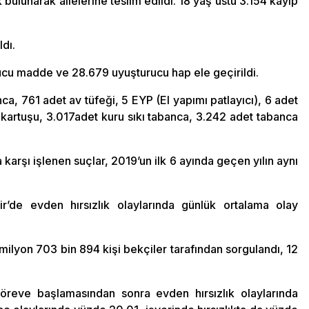
bulunarak ailelerine teslim edildi. 18 yaş üstü 3.154 kayıp
dı.
rucu madde ve 28.679 uyuşturucu hap ele geçirildi.
a, 761 adet av tüfeği, 5 EYP (El yapımı patlayıcı), 6 adet
kartuşu, 3.017adet kuru sıkı tabanca, 3.242 adet tabanca
 karşı işlenen suçlar, 2019’un ilk 6 ayında geçen yılın aynı
’de evden hırsızlık olaylarında günlük ortalama olay
milyon 703 bin 894 kişi bekçiler tarafından sorgulandı, 12
öreve başlamasından sonra evden hırsızlık olaylarında