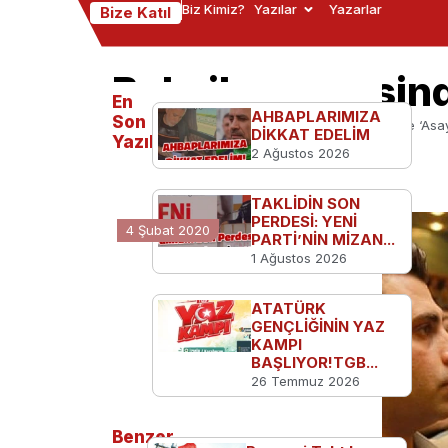
Biz Kimiz?
Yazılar
Yazarlar
Bize Katıl
Bekçiler sayesin
En
AHBAPLARIMIZA
Son
Ana Sayfa
Türkiye'den
Bekçiler sayesinde ‘Asa
DİKKAT EDELİM
Yazılanlar
2 Ağustos 2026
TAKLİDİN SON
PERDESİ: YENİ
4 Şubat 2020
PARTİ’NİN MİZAN...
1 Ağustos 2026
ATATÜRK
GENÇLİĞİNİN YAZ
KAMPI
BAŞLIYOR!TGB...
26 Temmuz 2026
Benzer