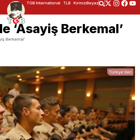
TGB International
TLB
KırmızıBeyaz
de ‘Asayiş Berkemal’
yiş Berkemal’
Türkiye'den