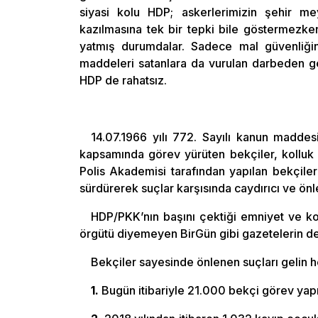
siyasi kolu HDP; askerlerimizin şehir me
kazılmasına tek bir tepki bile göstermezke
yatmış durumdalar. Sadece mal güvenliğin
maddeleri satanlara da vurulan darbeden g
HDP de rahatsız.
14.07.1966 yılı 772. Sayılı kanun maddes
kapsamında görev yürüten bekçiler, kolluk k
Polis Akademisi tarafından yapılan bekçiler
sürdürerek suçlar karşısında caydırıcı ve önle
HDP/PKK’nın başını çektiği emniyet ve ko
örgütü diyemeyen BirGün gibi gazetelerin de
Bekçiler sayesinde önlenen suçları gelin 
1.
Bugün itibariyle 21.000 bekçi görev yapı