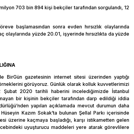
milyon 703 bin 894 kişi bekçiler tarafından sorgulandı, 12
öreve başlamasından sonra evden hırsızlık olaylarında
aç olaylarında yüzde 20.01, işyerinde hırsızlıkta da yüzde
LIĞINA
e BirGün gazetesinin internet sitesi üzerinden yaptığı
örneklerini görüyoruz. Günlük olarak kolluk kuvvetlerimizi
 Şubat 2020 tarihli haberini incelediğimizde İstanbul
yan bir kişinin bekçiler tarafından darp edildiği iddia
 Müdürlüğü’nden yapılan açıklamada mevcut durumun daha
i Hüseyin Kazım Sokak’ta bulunan Şellal Parkı içerisinde
si üzerine kaçmaya başladığı, karşı istikametten gelen
 cebindeki uyuşturucu maddeleri yere atarak görevlilere