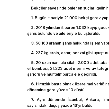
Bekçiler sayesinde önlenen suçları gelin 
1.
Bugün itibariyle 21.000 bekçi görev yapı
2.
2018 yılından itibaren 1.032 kayıp çocuk 
şahıs bulundu ve aileleriyle buluşturuldu.
3.
58.168 aranan şahıs hakkında işlem yapıl
4.
237 kg eroin, esrar, bonzai gibi uyuştu
5.
20 uzun namlulu silah, 2.000 adet tabanc
el bombası, 21.223 adet mermi ve av tüfeği 
şarjörü ve muhtelif parça ele geçirildi.
6.
Hırsızlık başta olmak üzere mal varlığına
dönemine göre yüzde 10 düştü.
7.
Aynı dönemde İstanbul, Ankara, İzmir
sayısındaki düşüş yüzde 16’yı buldu.