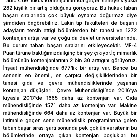
Tablo 4’de hukuk kontenjanlarında geçen seneye kıyasla
282 kişilik bir artış olduğunu görüyoruz. Bu hukuk taban
başarı sıralarında çok büyük oynama doğurmaz diye
şimdiden öngörebiliriz. Lakin tıp fakülteleri de başarılı
adayların tercih ettiği bölümlerden bir tanesi ve 1272
kontenjan artışı var ve çoğu da devlet üniversitelerinde.
Bu durum taban başarı sıralarını etkileyecektir. MF-4
Puan türüne baktığımızdailginç bir şey çıkıyor.İç mimarlık
bölümünün kontenjanlarının 2 bin 30 arttığını görüyoruz.
İnşaat mühendisliğinde 677’lik bir artış var. Bence bu
senenin en önemli, en çarpıcı değişikliklerinden bir
tanesi gıda ve çevre mühendisliklerinde yaşanan
kontenjan düşüşleri. Çevre Mühendisliği’nde 2016’ya
kıyasla 2017’de 1665 daha az kontenjan var. Gıda
mühendisliğinde 1571 daha az kontenjan var. Makine
mühendisliğinde 664 daha az kontenjan var. Büyük bir
ihtimalle geçen sene mühendislik programlarına gelen
taban başar sırası şartı sonunda pek çok üniversitenin bu
bölümlerinde ortaya çıkan kontenjan boşlukları bu