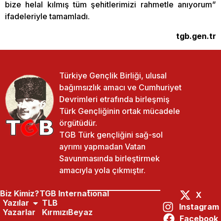
bize helal kılmış tüm şehitlerimizi rahmetle anıyorum”
ifadeleriyle tamamladı.
tgb.gen.tr
Türkiye Gençlik Birliği, ulusal
bağımsızlık amacı ve Cumhuriyet
Devrimleri etrafında birleşmiş
Türk Gençliğinin ortak mücadele
örgütüdür.
TGB Türk gençliğini sağ-sol
ayrımı yapmadan Vatan
Savunmasında birleştirmek
amacıyla yola çıkmıştır.
Biz Kimiz?
TGB International
X
Yazılar
TLB
Instagram
Yazarlar
KırmızıBeyaz
Facebook
Paylaş:
Önceki Yazı
Sonraki Yazı