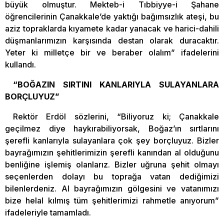
büyük olmuştur. Mekteb-i Tıbbiyye-i Şahane
öğrencilerinin Çanakkale’de yaktığı bağımsızlık ateşi, bu
aziz topraklarda kıyamete kadar yanacak ve harici-dahili
düşmanlarımızın karşısında destan olarak duracaktır.
Yeter ki milletçe bir ve beraber olalım” ifadelerini
kullandı.
“BOĞAZIN SIRTINI KANLARIYLA SULAYANLARA
BORÇLUYUZ”
Rektör Erdöl sözlerini, “Biliyoruz ki; Çanakkale
geçilmez diye haykırabiliyorsak, Boğaz’ın sırtlarını
şerefli kanlarıyla sulayanlara çok şey borçluyuz. Bizler
bayrağımızın şehitlerimizin şerefli kanından al olduğunu
benliğine işlemiş olanlarız. Bizler uğruna şehit olmayı
seçenlerden dolayı bu toprağa vatan dediğimizi
bilenlerdeniz. Al bayrağımızın gölgesini ve vatanımızı
bize helal kılmış tüm şehitlerimizi rahmetle anıyorum”
ifadeleriyle tamamladı.