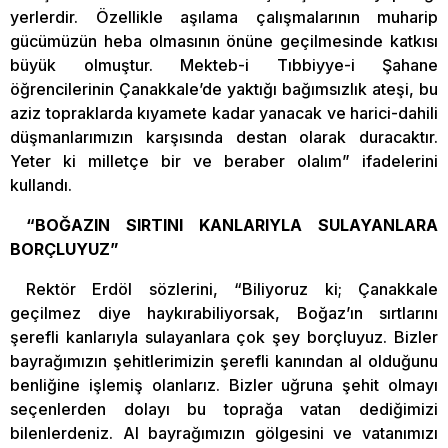
yerlerdir. Özellikle aşılama çalışmalarının muharip
gücümüzün heba olmasının önüne geçilmesinde katkısı
büyük olmuştur. Mekteb-i Tıbbiyye-i Şahane
öğrencilerinin Çanakkale’de yaktığı bağımsızlık ateşi, bu
aziz topraklarda kıyamete kadar yanacak ve harici-dahili
düşmanlarımızın karşısında destan olarak duracaktır.
Yeter ki milletçe bir ve beraber olalım” ifadelerini
kullandı.
“BOĞAZIN SIRTINI KANLARIYLA SULAYANLARA
BORÇLUYUZ”
Rektör Erdöl sözlerini, “Biliyoruz ki; Çanakkale
geçilmez diye haykırabiliyorsak, Boğaz’ın sırtlarını
şerefli kanlarıyla sulayanlara çok şey borçluyuz. Bizler
bayrağımızın şehitlerimizin şerefli kanından al olduğunu
benliğine işlemiş olanlarız. Bizler uğruna şehit olmayı
seçenlerden dolayı bu toprağa vatan dediğimizi
bilenlerdeniz. Al bayrağımızın gölgesini ve vatanımızı