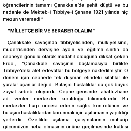
öğrencilerinin tamamı Çanakkale’de şehit düştü ve bu
nedenle de Mekteb-i Tıbbiye-i Şahane 1921 yılında hiç
mezun veremedi.”
“MİLLETÇE BİR VE BERABER OLALIM”
Çanakkale savaşında tıbbiyelisinden, mülkiyelisine,
müderrisinden dervişine aydın ve eğitimli sınıfın da
cepheye gönüllü olarak müdahil olduğuna dikkat çeken
Erdöl, “Çanakkale savaşının başlamasıyla birlikte
Tıbbiye’deki alet edevatlar bu bölgeye nakledilmiştir. O
dönem için cephede tek düşman elindeki silahlar ile
yaralar açanlar değildi. Bulaşıcı hastalıklar da çok büyük
zayiat sebebi oluyordu. Cephe gerisinde tahaffuzhane
adı verilen merkezler kurulduğu bilinmektedir. Bu
merkezler harp öncesi erlerin sağlık kontrolünün ve
bulaşıcı hastalıklardan korunmak için aşılamanın yapıldığı
yerlerdir. Özellikle aşılama çalışmalarının muharip
gücümüzün heba olmasının önüne geçilmesinde katkısı