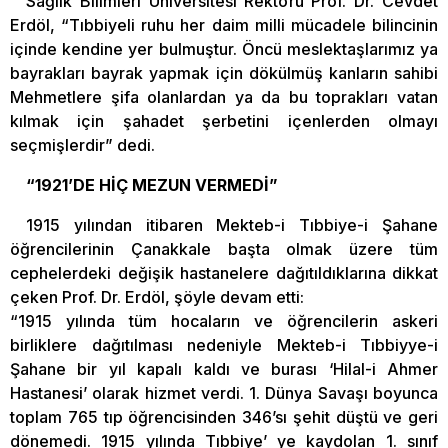
Sağlık Bilimleri Üniversitesi Rektörü Prof. Dr. Cevdet
Erdöl, “Tıbbiyeli ruhu her daim milli mücadele bilincinin
içinde kendine yer bulmuştur. Öncü meslektaşlarımız ya
bayrakları bayrak yapmak için dökülmüş kanların sahibi
Mehmetlere şifa olanlardan ya da bu toprakları vatan
kılmak için şahadet şerbetini içenlerden olmayı
seçmişlerdir” dedi.
“1921’DE HİÇ MEZUN VERMEDİ”
1915 yılından itibaren Mekteb-i Tıbbiye-i Şahane
öğrencilerinin Çanakkale başta olmak üzere tüm
cephelerdeki değişik hastanelere dağıtıldıklarına dikkat
çeken Prof. Dr. Erdöl, şöyle devam etti:
“1915 yılında tüm hocaların ve öğrencilerin askeri
birliklere dağıtılması nedeniyle Mekteb-i Tıbbiyye-i
Şahane bir yıl kapalı kaldı ve burası ‘Hilal-i Ahmer
Hastanesi’ olarak hizmet verdi. 1. Dünya Savaşı boyunca
toplam 765 tıp öğrencisinden 346’sı şehit düştü ve geri
dönemedi. 1915 yılında Tıbbiye’ ye kaydolan 1. sınıf