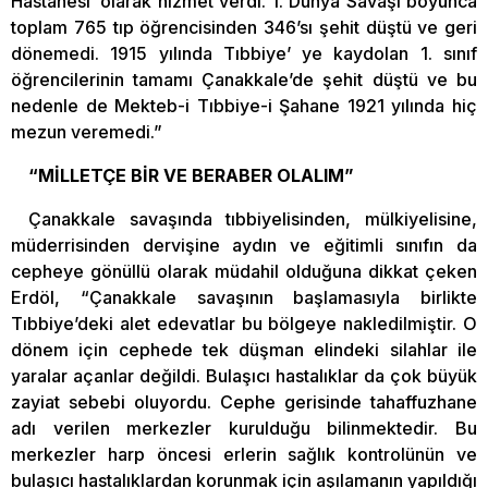
Hastanesi’ olarak hizmet verdi. 1. Dünya Savaşı boyunca
toplam 765 tıp öğrencisinden 346’sı şehit düştü ve geri
dönemedi. 1915 yılında Tıbbiye’ ye kaydolan 1. sınıf
öğrencilerinin tamamı Çanakkale’de şehit düştü ve bu
nedenle de Mekteb-i Tıbbiye-i Şahane 1921 yılında hiç
mezun veremedi.”
“MİLLETÇE BİR VE BERABER OLALIM”
Çanakkale savaşında tıbbiyelisinden, mülkiyelisine,
müderrisinden dervişine aydın ve eğitimli sınıfın da
cepheye gönüllü olarak müdahil olduğuna dikkat çeken
Erdöl, “Çanakkale savaşının başlamasıyla birlikte
Tıbbiye’deki alet edevatlar bu bölgeye nakledilmiştir. O
dönem için cephede tek düşman elindeki silahlar ile
yaralar açanlar değildi. Bulaşıcı hastalıklar da çok büyük
zayiat sebebi oluyordu. Cephe gerisinde tahaffuzhane
adı verilen merkezler kurulduğu bilinmektedir. Bu
merkezler harp öncesi erlerin sağlık kontrolünün ve
bulaşıcı hastalıklardan korunmak için aşılamanın yapıldığı