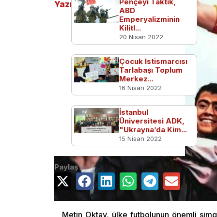
Pençeyi Taktık,
Yazılar
ABD
Emperyalizminin
Kilitl...
20 Nisan 2022
Çocuk Istismarcısı
Tarlabaşı Toplum
Merkez...
16 Nisan 2022
İstanbul
Üniversitesi ADK,
"Ukrayna’da Kim...
15 Nisan 2022
Paylaş
Metin Oktay, ülke futbolunun önemli simgel