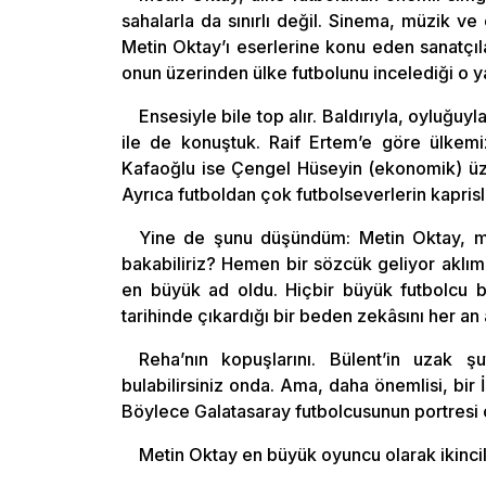
sahalarla da sınırlı değil. Sinema, müzik 
Metin Oktay’ı eserlerine konu eden sanatçıl
onun üzerinden ülke futbolunu incelediği o y
Ensesiyle bile top alır. Baldırıyla, oyluğu
ile de konuştuk. Raif Ertem’e göre ülkemi
Kafaoğlu ise Çengel Hüseyin (ekonomik) üze
Ayrıca futboldan çok futbolseverlerin kapris
Yine de şunu düşündüm: Metin Oktay, ma
bakabiliriz? Hemen bir sözcük geliyor aklıma:
en büyük ad oldu. Hiçbir büyük futbolcu b
tarihinde çıkardığı bir beden zekâsını her a
Reha’nın kopuşlarını. Bülent’in uzak şu
bulabilirsiniz onda. Ama, daha önemlisi, bir İ
Böylece Galatasaray futbolcusunun portresi or
Metin Oktay en büyük oyuncu olarak ikincil