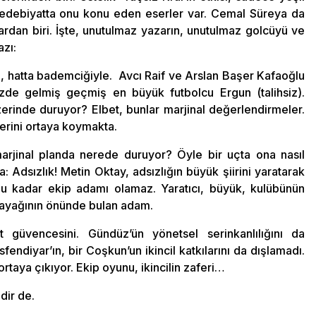
ve edebiyatta onu konu eden eserler var. Cemal Süreya da
ardan biri. İşte, unutulmaz yazarın, unutulmaz golcüyü ve
azı:
yla, hatta bademciğiyle. Avcı Raif ve Arslan Başer Kafaoğlu
zde gelmiş geçmiş en büyük futbolcu Ergun (talihsiz).
rinde duruyor? Elbet, bunlar marjinal değerlendirmeler.
lerini ortaya koymakta.
rjinal planda nerede duruyor? Öyle bir uçta ona nasıl
 Adsızlık! Metin Oktay, adsızlığın büyük şiirini yaratarak
u kadar ekip adamı olamaz. Yaratıcı, büyük, kulübünün
n ayağının önünde bulan adam.
t güvencesini. Gündüz’ün yönetsel serinkanlılığını da
sfendiyar’ın, bir Coşkun’un ikincil katkılarını da dışlamadı.
taya çıkıyor. Ekip oyunu, ikincilin zaferi…
dir de.