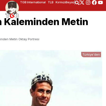
TGB International
TLB
KırmızıBeyaz
n Kaleminden Metin
inden Metin Oktay Portresi
Türkiye'den