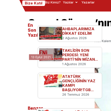
Biz Kimiz?
Yazılar
Yazarlar
Bize Katıl
Cemal Süreya’nı
En
Oktay Portresi
AHBAPLARIMIZA
Son
DİKKAT EDELİM
Yazılanlar
2 Ağustos 2026
Ana Sayfa
Türkiye'den
Cemal Süreya’nın Kalem
TAKLİDİN SON
PERDESİ: YENİ
13 Eylül 2021
PARTİ’NİN MİZAN...
1 Ağustos 2026
ATATÜRK
GENÇLİĞİNİN YAZ
KAMPI
BAŞLIYOR!TGB...
26 Temmuz 2026
Benzer