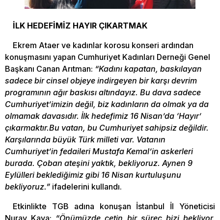
İLK HEDEFİMİZ HAYIR ÇIKARTMAK
Ekrem Ataer ve kadınlar korosu konseri ardından
konuşmasını yapan Cumhuriyet Kadınları Derneği Genel
Başkanı Canan Arıtman:
“Kadını kapatan, baskılayan
sadece bir cinsel objeye indirgeyen bir karşı devrim
programının ağır baskısı altındayız. Bu dava sadece
Cumhuriyet’imizin değil, biz kadınların da olmak ya da
olmamak davasıdır. İlk hedefimiz 16 Nisan’da ‘Hayır’
çıkarmaktır.Bu vatan, bu Cumhuriyet sahipsiz değildir.
Karşılarında büyük Türk milleti var. Vatanın
Cumhuriyet’in fedaileri Mustafa Kemal’in askerleri
burada. Çoban ateşini yaktık, bekliyoruz. Aynen 9
Eylülleri beklediğimiz gibi 16 Nisan kurtuluşunu
bekliyoruz.”
ifadelerini kullandı.
Etkinlikte TGB adına konuşan İstanbul İl Yöneticisi
Nuray Kaya:
“Önümüzde çetin bir süreç bizi bekliyor.