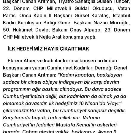
Başkanı Canan Arıtman, Tiyatro Sanatçısı Gülsen Tuncer,
22. Dönem CHP Milletvekili Güldal Okuducu, Vatan
Partisi Öncü Kadın İl Başkanı Gürsel Karataş, İstanbul
Kadın Kuruluşları Birliği Genel Başkanı Nazan Moroğlu,
50. Hükümet Devlet Bakanı Önay Alpago, 23. Dönem
CHP Milletvekili Nejla Arat konuşma yaptı.
İLK HEDEFİMİZ HAYIR ÇIKARTMAK
Ekrem Ataer ve kadınlar korosu konseri ardından
konuşmasını yapan Cumhuriyet Kadınları Derneği Genel
Başkanı Canan Arıtman:
“Kadını kapatan, baskılayan
sadece bir cinsel objeye indirgeyen bir karşı devrim
programının ağır baskısı altındayız. Bu dava sadece
Cumhuriyet’imizin değil, biz kadınların da olmak ya da
olmamak davasıdır. İlk hedefimiz 16 Nisan’da ‘Hayır’
çıkarmaktır.Bu vatan, bu Cumhuriyet sahipsiz değildir.
Karşılarında büyük Türk milleti var. Vatanın
Cumhuriyet’in fedaileri Mustafa Kemal’in askerleri
burada. Çoban ateşini yaktık, bekliyoruz. Aynen 9