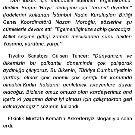
“Dün laiklik için mücadele ederken ‘Ergenekoncu’
dediler. Bugün ‘Hayır’ dediğimiz için ‘Terörist’ diyorlar.”
ifadelerini kullanan İstanbul Kadın Kuruluşları Birliği
Genel Koordinatörü Nazan Moroğlu, sözlerine şu
cümlelerle devam etti: “Egemenliğimize sahip çıkacağız.
Millet seçime gittiği zaman meclisinden şunu bekler:
Yasama, yürütme, yargı.’’
Tiyatro Sanatçısı Gülsen Tuncer:
“Dünyamızın ve
ülkemizin bu çalkantılı döneminde çok çalışarak
aydınlığa çıkıyoruz. Bu ülkenin, Türkiye Cumhuriyetinin
yurttaşı olmak çok önemli çok şerefli bir konumda
olmaktır.Kadın haklarını geriletmek isteyenlere duvar
olacağız. Bizlerle omuz omuza olan kardeşlerimiz and
içeriz ki yaşamın daha iyi olması için çalışmaktan geri
kalmayacağız.”
sözlerini kullandı.
Etkinlik Mustafa Kemal’in Askerleriyiz sloganıyla sona
erdi.