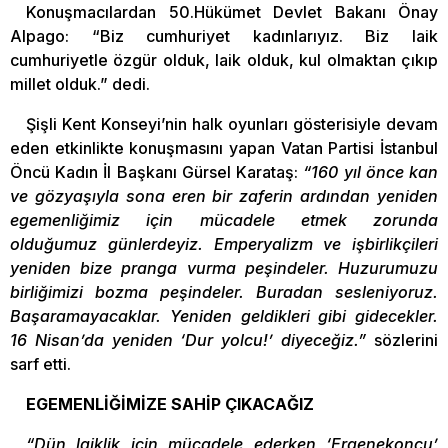
Konuşmacılardan 50.Hükümet Devlet Bakanı Önay
Alpago: “Biz cumhuriyet kadınlarıyız. Biz laik
cumhuriyetle özgür olduk, laik olduk, kul olmaktan çıkıp
millet olduk.” dedi.
Şişli Kent Konseyi’nin halk oyunları gösterisiyle devam
eden etkinlikte konuşmasını yapan Vatan Partisi İstanbul
Öncü Kadın İl Başkanı Gürsel Karataş:
“160 yıl önce kan
ve gözyaşıyla sona eren bir zaferin ardından yeniden
egemenliğimiz için mücadele etmek zorunda
olduğumuz günlerdeyiz. Emperyalizm ve işbirlikçileri
yeniden bize pranga vurma peşindeler. Huzurumuzu
birliğimizi bozma peşindeler. Buradan sesleniyoruz.
Başaramayacaklar. Yeniden geldikleri gibi gidecekler.
16 Nisan’da yeniden ‘Dur yolcu!’ diyeceğiz.”
sözlerini
sarf etti.
EGEMENLİĞİMİZE SAHİP ÇIKACAĞIZ
“Dün laiklik için mücadele ederken ‘Ergenekoncu’