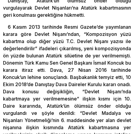
Danıştay, Atatürk’ün ölümsüz önder olduğu
vurgulayarak Devlet Nişanları’na Atatürk kabartmasının
geri konulması gerektiğine hükmetti.
6 Kasım 2013 tarihinde Resmi Gazete’de yayımlanan
karara göre Devlet Nişanı’ndan, “Kompozisyon yüzü
kabartma olup diğer yüzü T.C. Devlet Nişanı yazısı ile
değerlendirilir” ifadeleri çıkarılmış, yeni kompozisyonda
ön yüzde bulunan Atatürk silüetine de yer verilmemişti.
Dönemin Türk Kamu Sen Genel Başkanı İsmail Koncuk bu
karara itiraz etti. Dava, 27 Nisan 2016 tarihinde
Koncuk’un lehine sonuçlandı. Başbakanlık temyiz etti, 10
Ekim 2018’de Danıştay Dava Daireler Kurulu kararı onadı.
Dava konusu değişikliğin, “Devlet Nişanı’nda
kabartmaya yer verilmemesine” ilişkin kısmı için 10.
Daire kararında, Atatürk’ün ölümsüz önder olduğu
vurgulandı ve şöyle denildi: “Devlet Madalya ve
Nişanları Yönetmeliği’nin 6. maddesinde yer alan devlet
nişanına ilişkin kısmında Atatürk kabartmasına yer