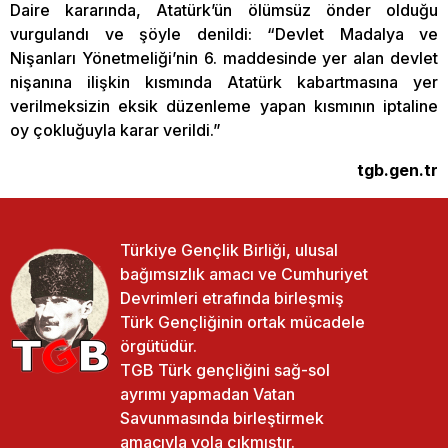
Daire kararında, Atatürk’ün ölümsüz önder olduğu
vurgulandı ve şöyle denildi: “Devlet Madalya ve
Nişanları Yönetmeliği’nin 6. maddesinde yer alan devlet
nişanına ilişkin kısmında Atatürk kabartmasına yer
verilmeksizin eksik düzenleme yapan kısmının iptaline
oy çokluğuyla karar verildi.”
tgb.gen.tr
Türkiye Gençlik Birliği, ulusal
bağımsızlık amacı ve Cumhuriyet
Devrimleri etrafında birleşmiş
Türk Gençliğinin ortak mücadele
örgütüdür.
TGB Türk gençliğini sağ-sol
ayrımı yapmadan Vatan
Savunmasında birleştirmek
amacıyla yola çıkmıştır.