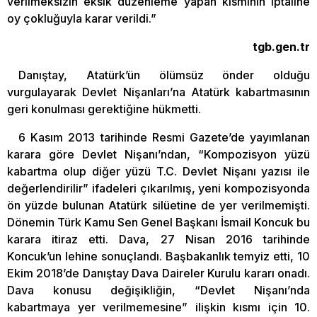
verilmeksizin eksik düzenleme yapan kısmının iptaline
oy çokluğuyla karar verildi.”
tgb.gen.tr
Danıştay, Atatürk’ün ölümsüz önder olduğu
vurgulayarak Devlet Nişanları’na Atatürk kabartmasının
geri konulması gerektiğine hükmetti.
6 Kasım 2013 tarihinde Resmi Gazete’de yayımlanan
karara göre Devlet Nişanı’ndan, “Kompozisyon yüzü
kabartma olup diğer yüzü T.C. Devlet Nişanı yazısı ile
değerlendirilir” ifadeleri çıkarılmış, yeni kompozisyonda
ön yüzde bulunan Atatürk silüetine de yer verilmemişti.
Dönemin Türk Kamu Sen Genel Başkanı İsmail Koncuk bu
karara itiraz etti. Dava, 27 Nisan 2016 tarihinde
Koncuk’un lehine sonuçlandı. Başbakanlık temyiz etti, 10
Ekim 2018’de Danıştay Dava Daireler Kurulu kararı onadı.
Dava konusu değişikliğin, “Devlet Nişanı’nda
kabartmaya yer verilmemesine” ilişkin kısmı için 10.