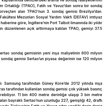
sı’ kapsamında denizlerdeki arama ve sondaj faaliyetlerinin
nim Ortaklığı (TPAO), Fatih ve Yavuz’dan sonra bir sondaj
Norveçten alan TPAO’nun 3. sondaj gemisi Brezilya’dan.
k Fakültesi Mezunları Sosyal Yardım Vakfı (DEFAV) imtiyaz
haberine göre, İngiltere’nin Port Talbot limanında iki yıldır
çin düzenlenen açık arttırmaya katılan TPAO, gemiyi 37.5
Sertao sondaj gemisinin yeni inşa maliyetinin 600 milyon
ı sondaj gemisi Sertao’un piyasa değerinin ise 120 milyon
ldı: Samsung tarafından Güney Kore’de 2012 yılında inşa
bras tarafından kullanılan sondaj gemisi çok yüksek basınç
irebiliyor. 11 bin 400 metre derinliğe ulaşıp 3 bin metre
arı bayraklı Sertao’nun uzunluğu 227, genişliği 42, draftı