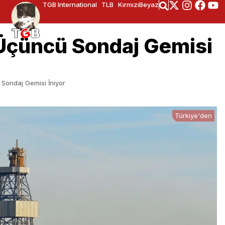
TGB International
TLB
KırmızıBeyaz
Üçüncü Sondaj Gemisi
Sondaj Gemisi İniyor
Türkiye'den