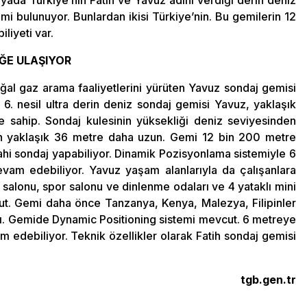
nyada Türkiye’nin Fatih ve Yavuz adını verdiği derin deniz
emi bulunuyor. Bunlardan ikisi Türkiye’nin. Bu gemilerin 12
liyeti var.
İĞE ULAŞIYOR
ğal gaz arama faaliyetlerini yürüten Yavuz sondaj gemisi
 6. nesil ultra derin deniz sondaj gemisi Yavuz, yaklaşık
sahip. Sondaj kulesinin yüksekliği deniz seviyesinden
en yaklaşık 36 metre daha uzun. Gemi 12 bin 200 metre
ahi sondaj yapabiliyor. Dinamik Pozisyonlama sistemiyle 6
vam edebiliyor. Yavuz yaşam alanlarıyla da çalışanlara
salonu, spor salonu ve dinlenme odaları ve 4 yataklı mini
cut. Gemi daha önce Tanzanya, Kenya, Malezya, Filipinler
dı. Gemide Dynamic Positioning sistemi mevcut. 6 metreye
 edebiliyor. Teknik özellikler olarak Fatih sondaj gemisi
tgb.gen.tr