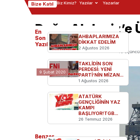
Biz Kimiz?
Yazılar
Yazarlar
Bize Katıl
Doğu Akdeniz’e 
En
İniyor
AHBAPLARIMIZA
Son
DİKKAT EDELİM
Yazılanlar
2 Ağustos 2026
Ana Sayfa
Türkiye'den
Doğu Akdeniz’e Üçüncü 
TAKLİDİN SON
PERDESİ: YENİ
9 Şubat 2020
PARTİ’NİN MİZAN...
1 Ağustos 2026
ATATÜRK
GENÇLİĞİNİN YAZ
KAMPI
BAŞLIYOR!TGB...
26 Temmuz 2026
Benzer