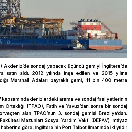
O) Akdeniz’de sondaj yapacak üçüncü gemiyi İngiltere’de
ra satın aldı. 2012 yılında inşa edilen ve 2015 yılına
andığı Marshall Adaları bayraklı gemi, 11 bin 400 metre
sı’ kapsamında denizlerdeki arama ve sondaj faaliyetlerinin
nim Ortaklığı (TPAO), Fatih ve Yavuz’dan sonra bir sondaj
Norveçten alan TPAO’nun 3. sondaj gemisi Brezilya’dan.
k Fakültesi Mezunları Sosyal Yardım Vakfı (DEFAV) imtiyaz
haberine göre, İngiltere’nin Port Talbot limanında iki yıldır