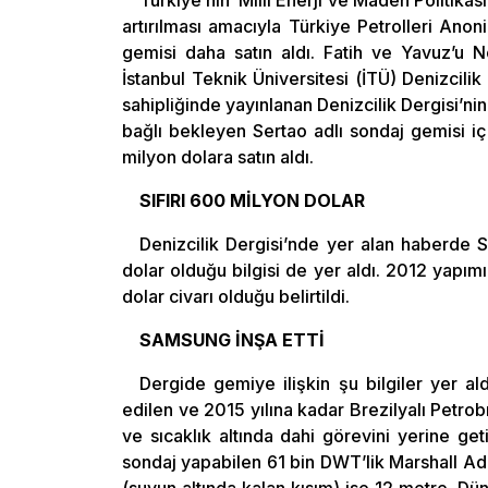
Türkiye’nin ‘Milli Enerji ve Maden Politika
artırılması amacıyla Türkiye Petrolleri Ano
gemisi daha satın aldı. Fatih ve Yavuz’u 
İstanbul Teknik Üniversitesi (İTÜ) Denizcili
sahipliğinde yayınlanan Denizcilik Dergisi’nin 
bağlı bekleyen Sertao adlı sondaj gemisi i
milyon dolara satın aldı.
SIFIRI 600 MİLYON DOLAR
Denizcilik Dergisi’nde yer alan haberde 
dolar olduğu bilgisi de yer aldı. 2012 yapım
dolar civarı olduğu belirtildi.
SAMSUNG İNŞA ETTİ
Dergide gemiye ilişkin şu bilgiler yer a
edilen ve 2015 yılına kadar Brezilyalı Petro
ve sıcaklık altında dahi görevini yerine get
sondaj yapabilen 61 bin DWT’lik Marshall Adal