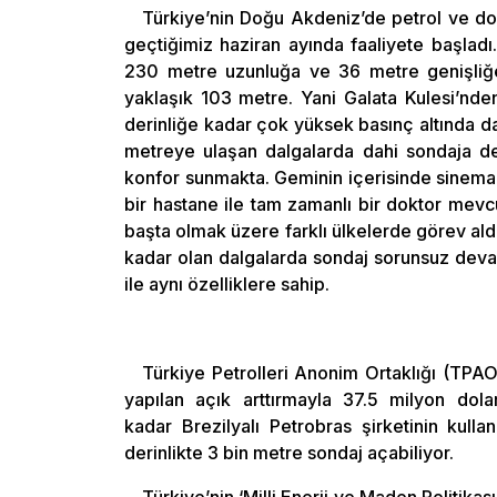
Türkiye’nin Doğu Akdeniz’de petrol ve do
geçtiğimiz haziran ayında faaliyete başladı.
230 metre uzunluğa ve 36 metre genişliğe 
yaklaşık 103 metre. Yani Galata Kulesi’nd
derinliğe kadar çok yüksek basınç altında d
metreye ulaşan dalgalarda dahi sondaja de
konfor sunmakta. Geminin içerisinde sinema 
bir hastane ile tam zamanlı bir doktor mev
başta olmak üzere farklı ülkelerde görev al
kadar olan dalgalarda sondaj sorunsuz devam
ile aynı özelliklere sahip.
Türkiye Petrolleri Anonim Ortaklığı (TPA
yapılan açık arttırmayla 37.5 milyon dola
kadar Brezilyalı Petrobras şirketinin kull
derinlikte 3 bin metre sondaj açabiliyor.