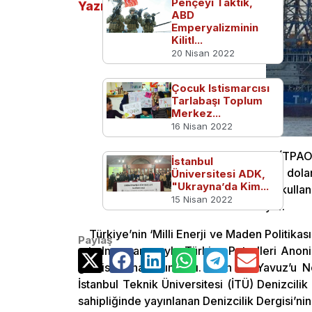
Pençeyi Taktık,
Yazılar
ABD
Emperyalizminin
Kilitl...
20 Nisan 2022
Çocuk Istismarcısı
Tarlabaşı Toplum
Merkez...
16 Nisan 2022
Türkiye Petrolleri Anonim Ortaklığı (TPA
İstanbul
yapılan açık arttırmayla 37.5 milyon dola
Üniversitesi ADK,
"Ukrayna’da Kim...
kadar Brezilyalı Petrobras şirketinin kull
15 Nisan 2022
derinlikte 3 bin metre sondaj açabiliyor.
Türkiye’nin ‘Milli Enerji ve Maden Politika
Paylaş
artırılması amacıyla Türkiye Petrolleri Ano
gemisi daha satın aldı. Fatih ve Yavuz’u 
İstanbul Teknik Üniversitesi (İTÜ) Denizcili
sahipliğinde yayınlanan Denizcilik Dergisi’nin 