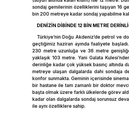
(suyun altında kalan kısım) ise 12 metre. Dü
sondaj gemilerinin özelliklerini taşıyan 16 g
bin 200 metreye kadar sondaj yapabilme kabi
DENİZİN DİBİNDE 12 BİN METRE DERİNL
Türkiye’nin Doğu Akdeniz’de petrol ve do
geçtiğimiz haziran ayında faaliyete başladı.
230 metre uzunluğa ve 36 metre genişliğe 
yaklaşık 103 metre. Yani Galata Kulesi’nd
derinliğe kadar çok yüksek basınç altında d
metreye ulaşan dalgalarda dahi sondaja de
konfor sunmakta. Geminin içerisinde sinema 
bir hastane ile tam zamanlı bir doktor mev
başta olmak üzere farklı ülkelerde görev al
kadar olan dalgalarda sondaj sorunsuz devam
ile aynı özelliklere sahip.