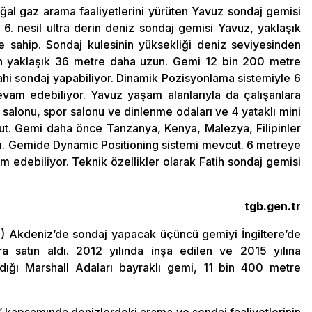
ğal gaz arama faaliyetlerini yürüten Yavuz sondaj gemisi
 6. nesil ultra derin deniz sondaj gemisi Yavuz, yaklaşık
sahip. Sondaj kulesinin yüksekliği deniz seviyesinden
en yaklaşık 36 metre daha uzun. Gemi 12 bin 200 metre
ahi sondaj yapabiliyor. Dinamik Pozisyonlama sistemiyle 6
vam edebiliyor. Yavuz yaşam alanlarıyla da çalışanlara
salonu, spor salonu ve dinlenme odaları ve 4 yataklı mini
cut. Gemi daha önce Tanzanya, Kenya, Malezya, Filipinler
dı. Gemide Dynamic Positioning sistemi mevcut. 6 metreye
 edebiliyor. Teknik özellikler olarak Fatih sondaj gemisi
tgb.gen.tr
O) Akdeniz’de sondaj yapacak üçüncü gemiyi İngiltere’de
ra satın aldı. 2012 yılında inşa edilen ve 2015 yılına
andığı Marshall Adaları bayraklı gemi, 11 bin 400 metre