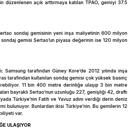
çin düzenlenen açık arttırmaya katılan TPAO, gemiyi 37.5
Sertao sondaj gemisinin yeni inşa maliyetinin 600 milyon
ı sondaj gemisi Sertao’un piyasa değerinin ise 120 milyon
ldı: Samsung tarafından Güney Kore’de 2012 yılında inşa
bras tarafından kullanılan sondaj gemisi çok yüksek basınç
irebiliyor. 11 bin 400 metre derinliğe ulaşıp 3 bin metre
arı bayraklı Sertao’nun uzunluğu 227, genişliği 42, draftı
nyada Türkiye’nin Fatih ve Yavuz adını verdiği derin deniz
emi bulunuyor. Bunlardan ikisi Türkiye’nin. Bu gemilerin 12
liyeti var.
İĞE ULAŞIYOR