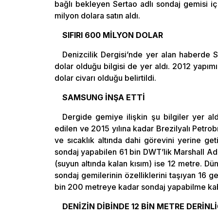
bağlı bekleyen Sertao adlı sondaj gemisi i
milyon dolara satın aldı.
SIFIRI 600 MİLYON DOLAR
Denizcilik Dergisi’nde yer alan haberde 
dolar olduğu bilgisi de yer aldı. 2012 yapım
dolar civarı olduğu belirtildi.
SAMSUNG İNŞA ETTİ
Dergide gemiye ilişkin şu bilgiler yer a
edilen ve 2015 yılına kadar Brezilyalı Petro
ve sıcaklık altında dahi görevini yerine get
sondaj yapabilen 61 bin DWT’lik Marshall Adal
(suyun altında kalan kısım) ise 12 metre. Dü
sondaj gemilerinin özelliklerini taşıyan 16 g
bin 200 metreye kadar sondaj yapabilme kabi
DENİZİN DİBİNDE 12 BİN METRE DERİNL