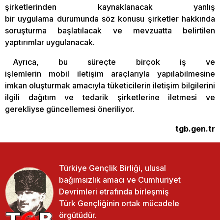
şirketlerinden kaynaklanacak yanlış
bir uygulama durumunda söz konusu şirketler hakkında
soruşturma başlatılacak ve mevzuatta belirtilen
yaptırımlar uygulanacak.
Ayrıca, bu süreçte birçok iş ve
işlemlerin mobil iletişim araçlarıyla yapılabilmesine
imkan oluşturmak amacıyla tüketicilerin iletişim bilgilerini
ilgili dağıtım ve tedarik şirketlerine iletmesi ve
gerekliyse güncellemesi öneriliyor.
tgb.gen.tr
Türkiye Gençlik Birliği, ulusal
bağımsızlık amacı ve Cumhuriyet
Devrimleri etrafında birleşmiş
Türk Gençliğinin ortak mücadele
örgütüdür.