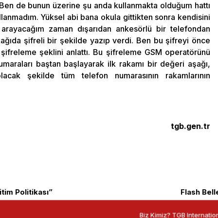
Ben de bunun üzerine şu anda kullanmakta olduğum hattı
lanmadım. Yüksel abi bana okula gittikten sonra kendisini
 arayacağım zaman dışarıdan ankesörlü bir telefondan
ğıda şifreli bir şekilde yazıp verdi. Ben bu şifreyi önce
ifreleme şeklini anlattı. Bu şifreleme GSM operatörünü
umaraları baştan başlayarak ilk rakamı bir değeri aşağı,
lacak şekilde tüm telefon numarasının rakamlarının
tgb.gen.tr
tim Politikası”
Flash Bell
Biz Kimiz?
TGB Internatio