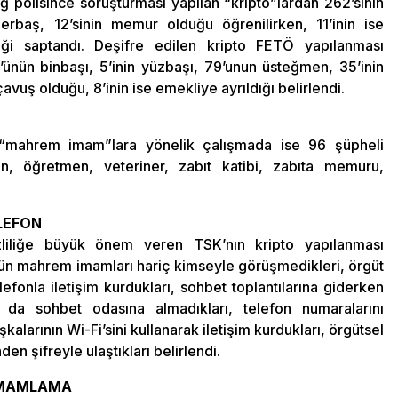
 polisince soruşturması yapılan “kripto”lardan 262’sinin
erbaş, 12’sinin memur olduğu öğrenilirken, 11’inin ise
ği saptandı. Deşifre edilen kripto FETÖ yapılanması
3’ünün binbaşı, 5’inin yüzbaşı, 79’unun üsteğmen, 35’inin
uş olduğu, 8’inin ise emekliye ayrıldığı belirlendi.
 “mahrem imam”lara yönelik çalışmada ise 96 şüpheli
in, öğretmen, veteriner, zabıt katibi, zabıta memuru,
LEFON
zliliğe büyük önem veren TSK’nın kripto yapılanması
nün mahrem imamları hariç kimseyle görüşmedikleri, örgüt
efonla iletişim kurdukları, sohbet toplantılarına giderken
a da sohbet odasına almadıkları, telefon numaralarını
şkalarının Wi-Fi’sini kullanarak iletişim kurdukları, örgütsel
n şifreyle ulaştıkları belirlendi.
TAMAMLAMA