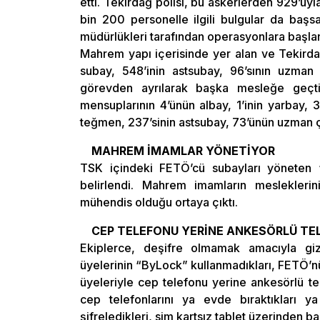
etti. Tekirdağ polisi, bu askerlerden 929’uyl
bin 200 personelle ilgili bulgular da başsa
müdürlükleri tarafından operasyonlara başla
Mahrem yapı içerisinde yer alan ve Tekirdağ
subay, 548’inin astsubay, 96’sının uzman 
görevden ayrılarak başka mesleğe geçti
mensuplarının 4’ünün albay, 1’inin yarbay, 
teğmen, 237’sinin astsubay, 73’ünün uzman çav
MAHREM İMAMLAR YÖNETİYOR
TSK içindeki FETÖ’cü subayları yöneten
belirlendi. Mahrem imamların mesleklerin
mühendis olduğu ortaya çıktı.
CEP TELEFONU YERİNE ANKESÖRLÜ TE
Ekiplerce, deşifre olmamak amacıyla gi
üyelerinin “ByLock” kullanmadıkları, FETÖ’
üyeleriyle cep telefonu yerine ankesörlü tel
cep telefonlarını ya evde bıraktıkları y
şifreledikleri, sim kartsız tablet üzerinden ba