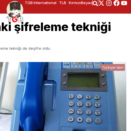
TGB International
TLB
KırmızıBeyaz
i şifreleme tekniği
leme tekniği de deşifre oldu
Türkiye'den