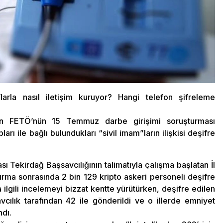
’larla nasıl iletişim kuruyor? Hangi telefon şifreleme
en FETÖ’nün 15 Temmuz darbe girişimi soruşturması
ı ile bağlı bulundukları “sivil imam”ların ilişkisi deşifre
 Tekirdağ Başsavcılığının talimatıyla çalışma başlatan İl
ırma sonrasında 2 bin 129 kripto askeri personeli deşifre
a ilgili incelemeyi bizzat kentte yürütürken, deşifre edilen
vcılık tarafından 42 ile gönderildi ve o illerde emniyet
ndı.