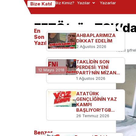
Biz Kimiz?
Yazılar
Yazarlar
Bize Katıl
FETÖ’nün TSK’dak
En
de deşifre oldu
AHBAPLARIMIZA
Son
DİKKAT EDELİM
Yazılanlar
2 Ağustos 2026
Ana Sayfa
Türkiye'den
FETÖ’nün TSK’daki şifre
TAKLİDİN SON
PERDESİ: YENİ
12 Mayıs 2018
PARTİ’NİN MİZAN...
1 Ağustos 2026
ATATÜRK
GENÇLİĞİNİN YAZ
KAMPI
BAŞLIYOR!TGB...
26 Temmuz 2026
Benzer