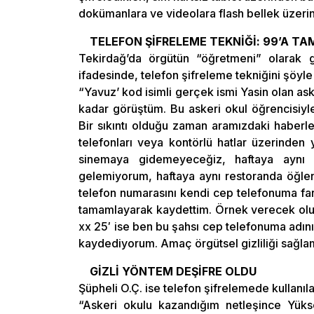
dokümanlara ve videolara flash bellek üzerinde
TELEFON ŞİFRELEME TEKNİĞİ: 99’A 
Tekirdağ’da örgütün “öğretmeni” olarak 
ifadesinde, telefon şifreleme tekniğini şöyle 
“Yavuz’ kod isimli gerçek ismi Yasin olan ask
kadar görüştüm. Bu askeri okul öğrencisiyl
Bir sıkıntı olduğu zaman aramızdaki haberleş
telefonları veya kontörlü hatlar üzerinden
sinemaya gidemeyeceğiz, haftaya aynı
gelemiyorum, haftaya aynı restoranda öğlen
telefon numarasını kendi cep telefonuma fark
tamamlayarak kaydettim. Örnek verecek olur
xx 25′ ise ben bu şahsı cep telefonuma adını
kaydediyorum. Amaç örgütsel gizliliği sağlam
GİZLİ YÖNTEM DEŞİFRE OLDU
Şüpheli O.Ç. ise telefon şifrelemede kullanıla
“Askeri okulu kazandığım netleşince Yüks