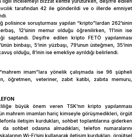
a ilgili incelemeyi bizzat kentte yürütürken, deşifre edilen
vcılık tarafından 42 ile gönderildi ve o illerde emniyet
ndı.
 polisince soruşturması yapılan “kripto”lardan 262’sinin
erbaş, 12’sinin memur olduğu öğrenilirken, 11’inin ise
ği saptandı. Deşifre edilen kripto FETÖ yapılanması
3’ünün binbaşı, 5’inin yüzbaşı, 79’unun üsteğmen, 35’inin
uş olduğu, 8’inin ise emekliye ayrıldığı belirlendi.
 “mahrem imam”lara yönelik çalışmada ise 96 şüpheli
in, öğretmen, veteriner, zabıt katibi, zabıta memuru,
LEFON
zliliğe büyük önem veren TSK’nın kripto yapılanması
nün mahrem imamları hariç kimseyle görüşmedikleri, örgüt
efonla iletişim kurdukları, sohbet toplantılarına giderken
a da sohbet odasına almadıkları, telefon numaralarını
şkalarının Wi-Fi’sini kullanarak iletişim kurdukları, örgütsel