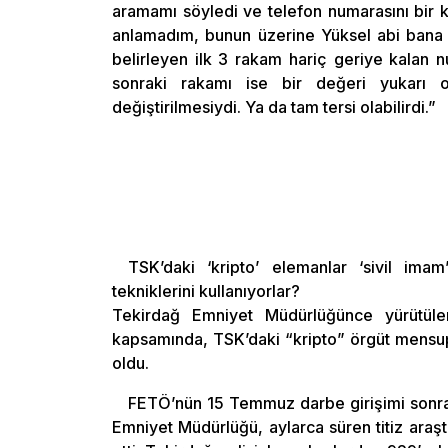
aramamı söyledi ve telefon numarasını bir ka
anlamadım, bunun üzerine Yüksel abi bana ş
belirleyen ilk 3 rakam hariç geriye kalan n
sonraki rakamı ise bir değeri yukarı o
değiştirilmesiydi. Ya da tam tersi olabilirdi.”
TSK’daki ‘kripto’ elemanlar ‘sivil imam
tekniklerini kullanıyorlar?
Tekirdağ Emniyet Müdürlüğünce yürütül
kapsamında, TSK’daki “kripto” örgüt mensuplar
oldu.
FETÖ’nün 15 Temmuz darbe girişimi sonrası
Emniyet Müdürlüğü, aylarca süren titiz araşt