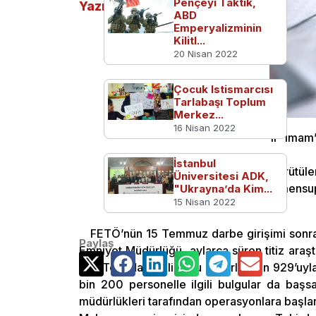
Pençeyi Taktık,
Yazılar
ABD
Emperyalizminin
Kilitl...
20 Nisan 2022
Çocuk Istismarcısı
Tarlabaşı Toplum
Merkez...
16 Nisan 2022
TSK’daki ‘kripto’ elemanlar ‘sivil imam
tekniklerini kullanıyorlar?
İstanbul
Tekirdağ Emniyet Müdürlüğünce yürütül
Üniversitesi ADK,
kapsamında, TSK’daki “kripto” örgüt mensuplar
"Ukrayna’da Kim...
15 Nisan 2022
oldu.
FETÖ’nün 15 Temmuz darbe girişimi sonrası
Paylaş
Emniyet Müdürlüğü, aylarca süren titiz araşt
etti. Tekirdağ polisi, bu askerlerden 929’uyl
bin 200 personelle ilgili bulgular da başsa
müdürlükleri tarafından operasyonlara başla