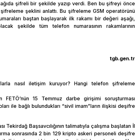
ğıda şifreli bir şekilde yazıp verdi. Ben bu şifreyi önce
ifreleme şeklini anlattı. Bu şifreleme GSM operatörünü
umaraları baştan başlayarak ilk rakamı bir değeri aşağı,
lacak şekilde tüm telefon numarasının rakamlarının
tgb.gen.tr
’larla nasıl iletişim kuruyor? Hangi telefon şifreleme
en FETÖ’nün 15 Temmuz darbe girişimi soruşturması
ı ile bağlı bulundukları “sivil imam”ların ilişkisi deşifre
 Tekirdağ Başsavcılığının talimatıyla çalışma başlatan İl
ırma sonrasında 2 bin 129 kripto askeri personeli deşifre