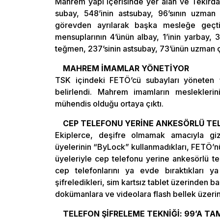
Mahrem yapı içerisinde yer alan ve Tekirdağ
subay, 548’inin astsubay, 96’sının uzman 
görevden ayrılarak başka mesleğe geçti
mensuplarının 4’ünün albay, 1’inin yarbay, 
teğmen, 237’sinin astsubay, 73’ünün uzman çav
MAHREM İMAMLAR YÖNETİYOR
TSK içindeki FETÖ’cü subayları yöneten
belirlendi. Mahrem imamların mesleklerin
mühendis olduğu ortaya çıktı.
CEP TELEFONU YERİNE ANKESÖRLÜ TE
Ekiplerce, deşifre olmamak amacıyla gi
üyelerinin “ByLock” kullanmadıkları, FETÖ’
üyeleriyle cep telefonu yerine ankesörlü tel
cep telefonlarını ya evde bıraktıkları y
şifreledikleri, sim kartsız tablet üzerinden ba
dokümanlara ve videolara flash bellek üzerinde
TELEFON ŞİFRELEME TEKNİĞİ: 99’A 