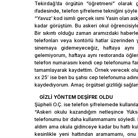
Tekirdağ’da örgütün “öğretmeni” olarak 
ifadesinde, telefon şifreleme tekniğini şöyle 
“Yavuz’ kod isimli gerçek ismi Yasin olan ask
kadar görüştüm. Bu askeri okul öğrencisiyl
Bir sıkıntı olduğu zaman aramızdaki haberleş
telefonları veya kontörlü hatlar üzerinden
sinemaya gidemeyeceğiz, haftaya aynı
gelemiyorum, haftaya aynı restoranda öğlen
telefon numarasını kendi cep telefonuma fark
tamamlayarak kaydettim. Örnek verecek olur
xx 25′ ise ben bu şahsı cep telefonuma adını
kaydediyorum. Amaç örgütsel gizliliği sağlam
GİZLİ YÖNTEM DEŞİFRE OLDU
Şüpheli O.Ç. ise telefon şifrelemede kullanıla
“Askeri okulu kazandığım netleşince Yüks
telefonumu bir daha kullanmamamı söyledi. 
aldım ama okula gidinceye kadar bu hattı kul
kesinlikle yeni hattından aramamamı, onu