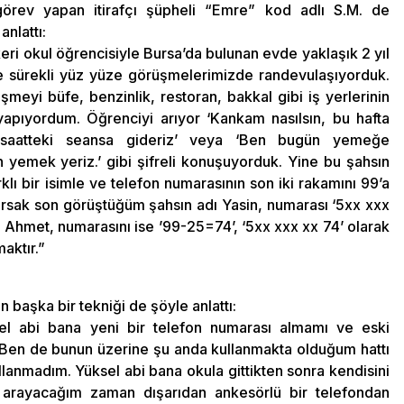
görev yapan itirafçı şüpheli “Emre” kod adlı S.M. de
anlattı:
eri okul öğrencisiyle Bursa’da bulunan evde yaklaşık 2 yıl
e sürekli yüz yüze görüşmelerimizde randevulaşıyorduk.
meyi büfe, benzinlik, restoran, bakkal gibi iş yerlerinin
 yapıyordum. Öğrenciyi arıyor ‘Kankam nasılsın, bu hafta
 saatteki seansa gideriz’ veya ‘Ben bugün yemeğe
 yemek yeriz.’ gibi şifreli konuşuyorduk. Yine bu şahsın
lı bir isimle ve telefon numarasının son iki rakamını 99’a
sak son görüştüğüm şahsın adı Yasin, numarası ‘5xx xxx
 Ahmet, numarasını ise ’99-25=74’, ‘5xx xxx xx 74’ olarak
aktır.”
n başka bir tekniği de şöyle anlattı:
el abi bana yeni bir telefon numarası almamı ve eski
Ben de bunun üzerine şu anda kullanmakta olduğum hattı
lanmadım. Yüksel abi bana okula gittikten sonra kendisini
 arayacağım zaman dışarıdan ankesörlü bir telefondan