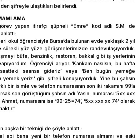
n şifreyle ulaştıkları belirlendi.
TAMAMLAMA
görev yapan itirafçı şüpheli “Emre” kod adlı S.M. de
anlattı:
eri okul öğrencisiyle Bursa’da bulunan evde yaklaşık 2 yıl
e sürekli yüz yüze görüşmelerimizde randevulaşıyorduk.
meyi büfe, benzinlik, restoran, bakkal gibi iş yerlerinin
 yapıyordum. Öğrenciyi arıyor ‘Kankam nasılsın, bu hafta
 saatteki seansa gideriz’ veya ‘Ben bugün yemeğe
 yemek yeriz.’ gibi şifreli konuşuyorduk. Yine bu şahsın
lı bir isimle ve telefon numarasının son iki rakamını 99’a
sak son görüştüğüm şahsın adı Yasin, numarası ‘5xx xxx
 Ahmet, numarasını ise ’99-25=74’, ‘5xx xxx xx 74’ olarak
aktır.”
n başka bir tekniği de şöyle anlattı:
el abi bana yeni bir telefon numarası almamı ve eski