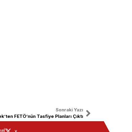
Sonraki Yazı
ek’ten FETÖ’nün Tasfiye Planları Çıktı
nal
X