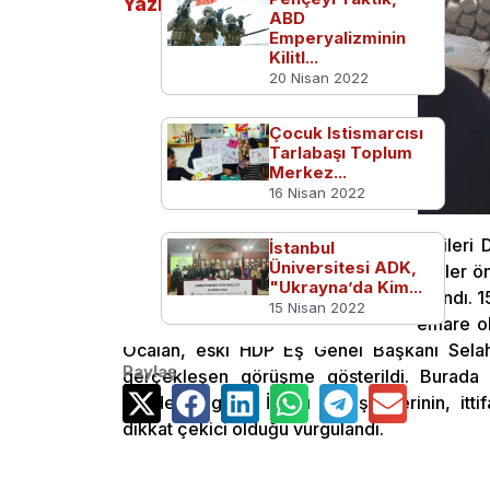
Yazılar
ABD
Emperyalizminin
Kilitl...
20 Nisan 2022
Çocuk Istismarcısı
Tarlabaşı Toplum
Merkez...
16 Nisan 2022
İçişleri Bakanlığı İç Güvenlik Stratejiler
İstanbul
Üniversitesi ADK,
FETÖ kitabında, FETÖ-PKK ittifakı gözler ö
"Ukrayna’da Kim...
girişimi öncesi ve sonrası olarak ele alındı
15 Nisan 2022
ve bulgular olduğu aktarılırken, ilk emare 
Öcalan, eski HDP Eş Genel Başkanı Selaha
Paylaş
gerçekleşen görüşme gösterildi. Burada ik
gündeme geldi. İmralı görüşmelerinin, itti
dikkat çekici olduğu vurgulandı.