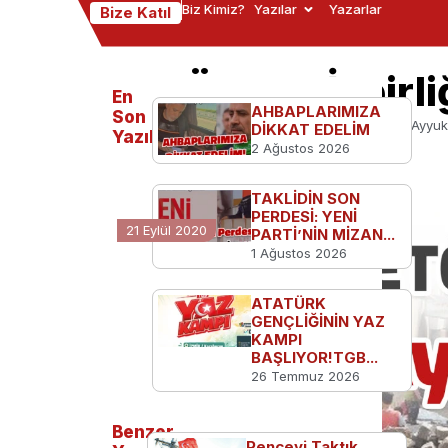
Biz Kimiz?
Yazılar
Yazarlar
Bize Katıl
FETÖ-PKK İşbirli
En
AHBAPLARIMIZA
Son
Ana Sayfa
Türkiye'den
FETÖ-PKK İşbirliği Ayyuk
DİKKAT EDELİM
Yazılanlar
2 Ağustos 2026
TAKLİDİN SON
PERDESİ: YENİ
21 Eylül 2020
PARTİ’NİN MİZAN...
1 Ağustos 2026
ATATÜRK
GENÇLİĞİNİN YAZ
KAMPI
BAŞLIYOR!TGB...
26 Temmuz 2026
Benzer
Pençeyi Taktık,