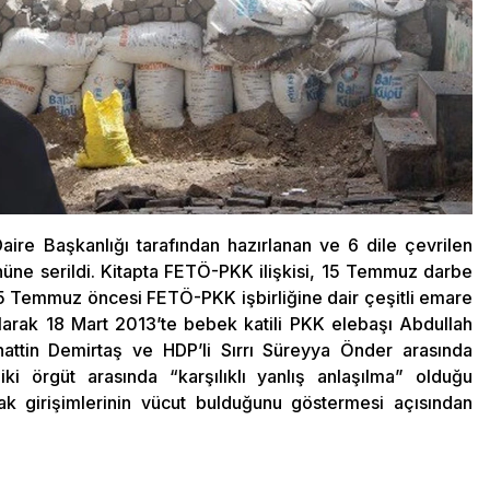
i Daire Başkanlığı tarafından hazırlanan ve 6 dile çevrilen
nüne serildi. Kitapta FETÖ-PKK ilişkisi, 15 Temmuz darbe
. 15 Temmuz öncesi FETÖ-PKK işbirliğine dair çeşitli emare
olarak 18 Mart 2013’te bebek katili PKK elebaşı Abdullah
ttin Demirtaş ve HDP’li Sırrı Süreyya Önder arasında
i örgüt arasında “karşılıklı yanlış anlaşılma” olduğu
fak girişimlerinin vücut bulduğunu göstermesi açısından