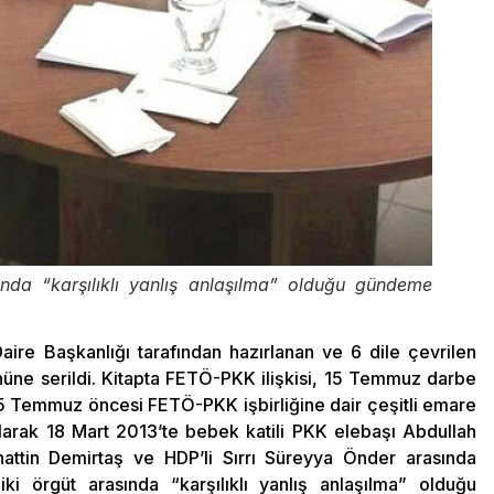
ında “karşılıklı yanlış anlaşılma” olduğu gündeme
i Daire Başkanlığı tarafından hazırlanan ve 6 dile çevrilen
nüne serildi. Kitapta FETÖ-PKK ilişkisi, 15 Temmuz darbe
. 15 Temmuz öncesi FETÖ-PKK işbirliğine dair çeşitli emare
olarak 18 Mart 2013’te bebek katili PKK elebaşı Abdullah
ttin Demirtaş ve HDP’li Sırrı Süreyya Önder arasında
i örgüt arasında “karşılıklı yanlış anlaşılma” olduğu