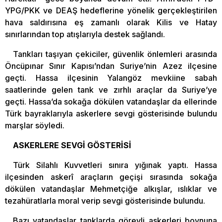
YPG/PKK ve DEAŞ hedeflerine yönelik gerçekleştirilen
hava saldırısına eş zamanlı olarak Kilis ve Hatay
sınırlarından top atışlarıyla destek sağlandı.
Tankları taşıyan çekiciler, güvenlik önlemleri arasında
Öncüpınar Sınır Kapısı’ndan Suriye’nin Azez ilçesine
geçti. Hassa ilçesinin Yalangöz mevkiine sabah
saatlerinde gelen tank ve zırhlı araçlar da Suriye’ye
geçti. Hassa’da sokağa dökülen vatandaşlar da ellerinde
Türk bayraklarıyla askerlere sevgi gösterisinde bulundu
marşlar söyledi.
ASKERLERE SEVGİ GÖSTERİSİ
Türk Silahlı Kuvvetleri sınıra yığınak yaptı. Hassa
ilçesinden askerî araçların geçişi sırasında sokağa
dökülen vatandaşlar Mehmetçiğe alkışlar, ıslıklar ve
tezahüratlarla moral verip sevgi gösterisinde bulundu.
Bazı vatandaşlar tanklarda görevli askerleri boynuna