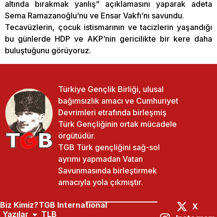
altında bırakmak yanlış” açıklamasını yaparak adeta
Sema Ramazanoğlu’nu ve Ensar Vakfı’nı savundu.
Tecavüzlerin, çocuk istismarının ve tacizlerin yaşandığı
bu günlerde HDP ve AKP’nin gericilikte bir kere daha
buluştuğunu görüyoruz.
Türkiye Gençlik Birliği, ulusal
bağımsızlık amacı ve Cumhuriyet
Devrimleri etrafında birleşmiş
Türk Gençliğinin ortak mücadele
örgütüdür.
TGB Türk gençliğini sağ-sol
ayrımı yapmadan Vatan
Savunmasında birleştirmek
amacıyla yola çıkmıştır.
Biz Kimiz?
TGB International
X
Yazılar
TLB