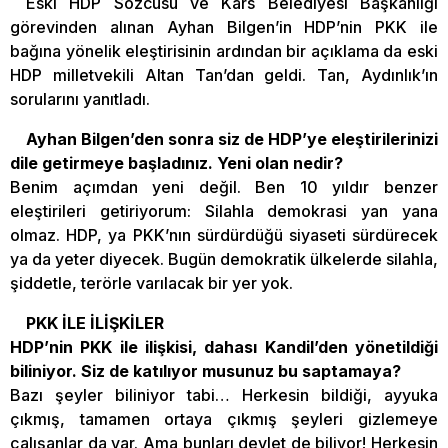
Eski HDP Sözcüsü ve Kars Belediyesi Başkanlığı
görevinden alınan Ayhan Bilgen’in HDP’nin PKK ile
bağına yönelik eleştirisinin ardından bir açıklama da eski
HDP milletvekili Altan Tan’dan geldi. Tan, Aydınlık’ın
sorularını yanıtladı.
Ayhan Bilgen’den sonra siz de HDP’ye eleştirilerinizi
dile getirmeye başladınız. Yeni olan nedir?
Benim açımdan yeni değil. Ben 10 yıldır benzer
eleştirileri getiriyorum: Silahla demokrasi yan yana
olmaz. HDP, ya PKK’nın sürdürdüğü siyaseti sürdürecek
ya da yeter diyecek. Bugün demokratik ülkelerde silahla,
şiddetle, terörle varılacak bir yer yok.
PKK İLE İLİŞKİLER
HDP’nin PKK ile ilişkisi, dahası Kandil’den yönetildiği
biliniyor. Siz de katılıyor musunuz bu saptamaya?
Bazı şeyler biliniyor tabi… Herkesin bildiği, ayyuka
çıkmış, tamamen ortaya çıkmış şeyleri gizlemeye
çalışanlar da var. Ama bunları devlet de biliyor! Herkesin