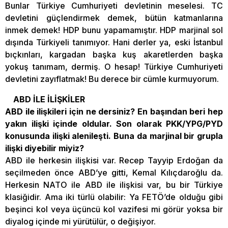
Bunlar Türkiye Cumhuriyeti devletinin meselesi. TC
devletini güçlendirmek demek, bütün katmanlarına
inmek demek! HDP bunu yapamamıştır. HDP marjinal sol
dışında Türkiyeli tanımıyor. Hani derler ya, eski İstanbul
bıçkınları, kargadan başka kuş akaretlerden başka
yokuş tanımam, dermiş. O hesap! Türkiye Cumhuriyeti
devletini zayıflatmak! Bu derece bir cümle kurmuyorum.
ABD İLE İLİŞKİLER
ABD ile ilişkileri için ne dersiniz? En başından beri hep
yakın ilişki içinde oldular. Son olarak PKK/YPG/PYD
konusunda ilişki alenileşti. Buna da marjinal bir grupla
ilişki diyebilir miyiz?
ABD ile herkesin ilişkisi var. Recep Tayyip Erdoğan da
seçilmeden önce ABD’ye gitti, Kemal Kılıçdaroğlu da.
Herkesin NATO ile ABD ile ilişkisi var, bu bir Türkiye
klasiğidir. Ama iki türlü olabilir: Ya FETÖ’de olduğu gibi
beşinci kol veya üçüncü kol vazifesi mi görür yoksa bir
diyalog içinde mi yürütülür, o değişiyor.