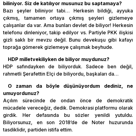
biliniyor. Siz de katılıyor musunuz bu saptamaya?
Bazı şeyler biliniyor tabi… Herkesin bildiği, ayyuka
çıkmış, tamamen ortaya çıkmış şeyleri gizlemeye
çalışanlar da var. Ama bunları devlet de biliyor! Herkesin
telefonu dinleniyor, takip edilyor vs. Partiyle PKK ilişkisi
gizli saklı bir mevzu değil. Bunu devekuşu gibi kafayı
toprağa gömerek gizlemeye çalışmak beyhude.
HDP milletvekiliyken de biliyor muydunuz?
HDP safındayken de biliyorduk. Sadece ben değil,
rahmetli Şerafettin Elçi de biliyordu, başkaları da…
O zaman da böyle düşünüyordum dediniz, ne
umuyordunuz?
Açılım sürecinde de ondan önce de demokratik
mücadele vereceğiz, dedik. Demokrasi platformu olarak
girdik. Her defasında bu sözler yenildi yutuldu.
Biliyorsunuz, en son 2018’de de Noter huzurunda
tasdiklidir, partiden istifa ettim.