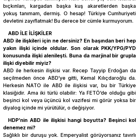
bıçkınları, kargadan başka kuş akaretlerden başka
yokuş tanımam, dermiş. O hesap! Türkiye Cumhuriyeti
devletini zayıflatmak! Bu derece bir cümle kurmuyorum.
ABD İLE İLİŞKİLER
ABD ile ilişkileri için ne dersiniz? En başından beri hep
yakın ilişki içinde oldular. Son olarak PKK/YPG/PYD
konusunda ilişki alenileşti. Buna da marjinal bir grupla
ilişki diyebilir miyiz?
ABD ile herkesin ilişkisi var. Recep Tayyip Erdoğan da
seçilmeden önce ABD’ye gitti, Kemal Kılıçdaroğlu da.
Herkesin NATO ile ABD ile ilişkisi var, bu bir Türkiye
klasiğidir. Ama iki türlü olabilir: Ya FETÖ’de olduğu gibi
beşinci kol veya üçüncü kol vazifesi mi görür yoksa bir
diyalog içinde mi yürütülür, o değişiyor.
HDP’nin ABD ile ilişkisi hangi boyutta? Beşinci kol
denemez mi?
Sağlıklı bir duruşu yok. Emperyalist görüyorsanız tavırlı