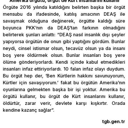
“Amerika örgütü, örgüt de Kürt insanlarını kullanır”
Örgüte 2016 yılında katıldığını belirten başka bir örgüt
mensubu da ifadesinde, katılış amacının DEAŞ ile
savaşmak olduğuna değinerek, örgütte kaldığı süre
boyunca PKK’nın da DEAŞ’tan farkının olmadığını
belirterek şunları anlattı: “DEAŞ nasıl insanlık dışı şeyler
yapıyorsa örgütün de onun gibi yaptığını gördüm. Bunlar
neydi, cinsel istismar olsun, tecavüz olsun ya da insanı
boş yere öldürmek olsun. Bunlar insanları boş yere
ölüme gönderiyorlardı. Kendi içinde kabul etmedikleri
insanları infaz ettiriyorlardı. 10 falan infaz olayı duydum.
Bu örgüt hep der, ’Ben Kürtlerin hakkını savunuyorum,
Kürtler için savaşıyorum.’ fakat bu örgütün Amerika’nın
oyunlarına gelmekten başka bir işi yoktur. Amerika bu
örgütü kullanır, bu örgüt de Kürt insanlarını kullanır,
öldürtür, zarar verir, devlete karşı kışkırtır. Orada
kendine kazanç sağlar”.
tgb.gen.tr