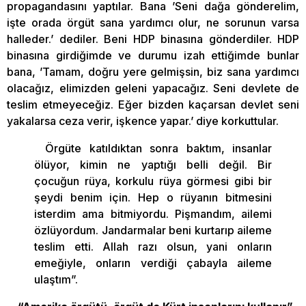
propagandasını yaptılar. Bana ’Seni dağa gönderelim,
işte orada örgüt sana yardımcı olur, ne sorunun varsa
halleder.’ dediler. Beni HDP binasına gönderdiler. HDP
binasına girdiğimde ve durumu izah ettiğimde bunlar
bana, ’Tamam, doğru yere gelmişsin, biz sana yardımcı
olacağız, elimizden geleni yapacağız. Seni devlete de
teslim etmeyeceğiz. Eğer bizden kaçarsan devlet seni
yakalarsa ceza verir, işkence yapar.’ diye korkuttular.
Örgüte katıldıktan sonra baktım, insanlar
ölüyor, kimin ne yaptığı belli değil. Bir
çocuğun rüya, korkulu rüya görmesi gibi bir
şeydi benim için. Hep o rüyanın bitmesini
isterdim ama bitmiyordu. Pişmandım, ailemi
özlüyordum. Jandarmalar beni kurtarıp aileme
teslim etti. Allah razı olsun, yani onların
emeğiyle, onların verdiği çabayla aileme
ulaştım”.