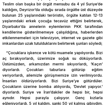
Teslim olan başka bir örgüt mensubu da 4 yıl Suriye’de
kaldığını, Deyrizor’da olduğu sırada örgütte üst düzeyde
bulunan 25 yaşlarındaki teröristin, örgüte katılan 12-13
yaşlarındaki erkek çocuğa tecavüz ettiğini belirterek,
Diyarbakır’da annelerin eylemlerinin PKK tarafından
kendilerine gösterilmemeye çalışıldığına, haberlerden
etkilenmemeleri için televizyon, internet ve gazete gibi
imkanlardan uzak tutulduklarını belirterek şunları söyledi;
“Çocuklara işkence ve kötü muamele yapılıyordu. Bizi
aç bırakıyorlardı, üzerimize soğuk su döküyorlardı.
Üstümüzden, arkamızdan mermi sıkıyorlardı, ’Kaçın’
diyorlardı. Çocukları taburlara götürüp eğitim
veriyorlardı, ailemizle görüşmemize izin verilmiyordu.
İnsanları öldürüyorlardı. Bizi Suriye’ye götürdüler.
Çocukların üzerine bomba atılıyordu, ’Devlet yapıyor.’
diyorlardı. Suriye ve İran’dakiler de hepsi bir, hepsi
aynıdır. Hepsi parayla çalışıyor. Genç kızlarla
eğleniyorlardı. 5 yıl kaldım, sanki 50 yıl kalmış gibiydim.