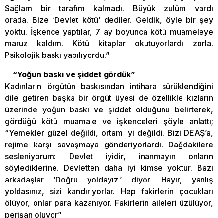
Sağlam bir tarafım kalmadı. Büyük zulüm vardı
orada. Bize ’Devlet kötü’ dediler. Geldik, öyle bir şey
yoktu. İşkence yaptılar, 7 ay boyunca kötü muameleye
maruz kaldım. Kötü kitaplar okutuyorlardı zorla.
Psikolojik baskı yapılıyordu.”
“Yoğun baskı ve şiddet gördük”
Kadınların örgütün baskısından intihara sürüklendiğini
dile getiren başka bir örgüt üyesi de özellikle kızların
üzerinde yoğun baskı ve şiddet olduğunu belirterek,
gördüğü kötü muamale ve işkenceleri şöyle anlattı;
“Yemekler güzel değildi, ortam iyi değildi. Bizi DEAŞ’a,
rejime karşı savaşmaya gönderiyorlardı. Dağdakilere
sesleniyorum: Devlet iyidir, inanmayın onların
söylediklerine. Devletten daha iyi kimse yoktur. Bazı
arkadaşlar ’Doğru yoldayız.’ diyor. Hayır, yanlış
yoldasınız, sizi kandırıyorlar. Hep fakirlerin çocukları
ölüyor, onlar para kazanıyor. Fakirlerin aileleri üzülüyor,
perişan oluyor”