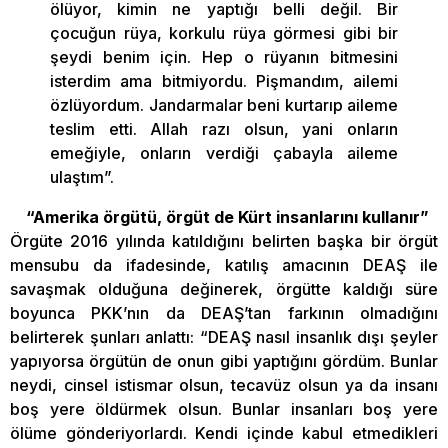
ölüyor, kimin ne yaptığı belli değil. Bir
çocuğun rüya, korkulu rüya görmesi gibi bir
şeydi benim için. Hep o rüyanın bitmesini
isterdim ama bitmiyordu. Pişmandım, ailemi
özlüyordum. Jandarmalar beni kurtarıp aileme
teslim etti. Allah razı olsun, yani onların
emeğiyle, onların verdiği çabayla aileme
ulaştım”.
“Amerika örgütü, örgüt de Kürt insanlarını kullanır”
Örgüte 2016 yılında katıldığını belirten başka bir örgüt
mensubu da ifadesinde, katılış amacının DEAŞ ile
savaşmak olduğuna değinerek, örgütte kaldığı süre
boyunca PKK’nın da DEAŞ’tan farkının olmadığını
belirterek şunları anlattı: “DEAŞ nasıl insanlık dışı şeyler
yapıyorsa örgütün de onun gibi yaptığını gördüm. Bunlar
neydi, cinsel istismar olsun, tecavüz olsun ya da insanı
boş yere öldürmek olsun. Bunlar insanları boş yere
ölüme gönderiyorlardı. Kendi içinde kabul etmedikleri