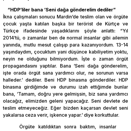
“HDP’liler bana ’Seni dağa gönderelim dediler”
İkna çalışmaları sonucu Mardin’de teslim olan ve örgüte
çocuk yaşta katılan başka bir terörist de Kürtçe ve
Türkçe ifadesinde yaşadıklarını şöyle anlattı: “Yıl
2014’tü, o zamanlar ben de normal insanlar gibi ailemin
yanında, mutlu mesut çalışıp para kazanıyordum. 13-14
yaşındaydım, çocuktum yani düşünce kabiliyetim yoktu,
neyin ne olduğunu bilmiyordum. İşte o zaman örgüt
propagandasını yaptılar. Bana ’Seni dağa gönderelim,
işte orada örgüt sana yardımcı olur, ne sorunun varsa
halleder.’ dediler. Beni HDP binasına gönderdiler. HDP
binasına girdiğimde ve durumu izah ettiğimde bunlar
bana, ’Tamam, doğru yere gelmişsin, biz sana yardımcı
olacağız, elimizden geleni yapacağız. Seni devlete de
teslim etmeyeceğiz. Eğer bizden kaçarsan devlet seni
yakalarsa ceza verir, işkence yapar.’ diye korkuttular.
Örgüte katıldıktan sonra baktım, insanlar