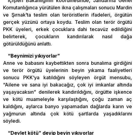
İçişleri Bakanlığının koordinesinde, Jandarma Genel
Komutanlığınca yürütülen ikna çalışmaları sonucu Mardin
ve Şırnak’ta teslim olan teröristlerin ifadeleri, örgütün
gerçek yüzünü ortaya koydu. Teslim olan terör örgütü
PKK üyeleri, erkek çocuklara dahi tecavüz edildiğini
belirterek, çocukların kandırılarak nasıl dağa
götürüldüğünü anlattı.
“Beynimizi yıkıyorlar”
Anne ve babasını kaybettikten sonra bunalıma girdiğini
ve terör örgütü üyelerinin beyin yıkama faaliyetleri
sonucu PKK’ya katıldığını söyleyen örgüt mensubu,
“Ailene ve sana iyi bakacağız, çok iyi imkanlar altında
yaşayacaksın” denilerek kandırıldığını, örgütte işkence
ve kötü muameleyle karşılaştığını, çoğu zaman aç
kaldığını, aylarca banyo yapamadan dağlarda karın ve
yağmurun altında çok kötü şartlarda yaşadıklarını
söyledi.
“Devlet kötü” deyip beyin yıkıyorlar