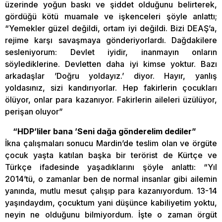
üzerinde yoğun baskı ve şiddet olduğunu belirterek,
gördüğü kötü muamale ve işkenceleri şöyle anlattı;
“Yemekler güzel değildi, ortam iyi değildi. Bizi DEAŞ’a,
rejime karşı savaşmaya gönderiyorlardı. Dağdakilere
sesleniyorum: Devlet iyidir, inanmayın onların
söylediklerine. Devletten daha iyi kimse yoktur. Bazı
arkadaşlar ’Doğru yoldayız.’ diyor. Hayır, yanlış
yoldasınız, sizi kandırıyorlar. Hep fakirlerin çocukları
ölüyor, onlar para kazanıyor. Fakirlerin aileleri üzülüyor,
perişan oluyor”
“HDP’liler bana ’Seni dağa gönderelim dediler”
İkna çalışmaları sonucu Mardin’de teslim olan ve örgüte
çocuk yaşta katılan başka bir terörist de Kürtçe ve
Türkçe ifadesinde yaşadıklarını şöyle anlattı: “Yıl
2014’tü, o zamanlar ben de normal insanlar gibi ailemin
yanında, mutlu mesut çalışıp para kazanıyordum. 13-14
yaşındaydım, çocuktum yani düşünce kabiliyetim yoktu,
neyin ne olduğunu bilmiyordum. İşte o zaman örgüt