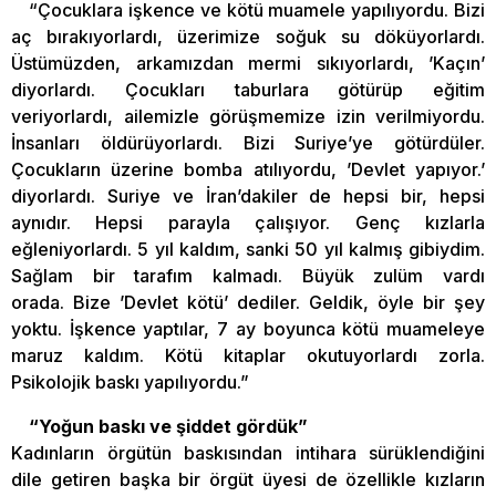
“Çocuklara işkence ve kötü muamele yapılıyordu. Bizi
aç bırakıyorlardı, üzerimize soğuk su döküyorlardı.
Üstümüzden, arkamızdan mermi sıkıyorlardı, ’Kaçın’
diyorlardı. Çocukları taburlara götürüp eğitim
veriyorlardı, ailemizle görüşmemize izin verilmiyordu.
İnsanları öldürüyorlardı. Bizi Suriye’ye götürdüler.
Çocukların üzerine bomba atılıyordu, ’Devlet yapıyor.’
diyorlardı. Suriye ve İran’dakiler de hepsi bir, hepsi
aynıdır. Hepsi parayla çalışıyor. Genç kızlarla
eğleniyorlardı. 5 yıl kaldım, sanki 50 yıl kalmış gibiydim.
Sağlam bir tarafım kalmadı. Büyük zulüm vardı
orada. Bize ’Devlet kötü’ dediler. Geldik, öyle bir şey
yoktu. İşkence yaptılar, 7 ay boyunca kötü muameleye
maruz kaldım. Kötü kitaplar okutuyorlardı zorla.
Psikolojik baskı yapılıyordu.”
“Yoğun baskı ve şiddet gördük”
Kadınların örgütün baskısından intihara sürüklendiğini
dile getiren başka bir örgüt üyesi de özellikle kızların