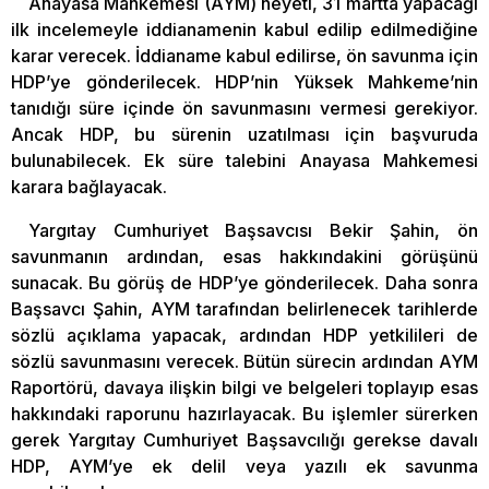
Anayasa Mahkemesi (AYM) heyeti, 31 martta yapacağı
ilk incelemeyle iddianamenin kabul edilip edilmediğine
karar verecek. İddianame kabul edilirse, ön savunma için
HDP’ye gönderilecek. HDP’nin Yüksek Mahkeme’nin
tanıdığı süre içinde ön savunmasını vermesi gerekiyor.
Ancak HDP, bu sürenin uzatılması için başvuruda
bulunabilecek. Ek süre talebini Anayasa Mahkemesi
karara bağlayacak.
Yargıtay Cumhuriyet Başsavcısı Bekir Şahin, ön
savunmanın ardından, esas hakkındakini görüşünü
sunacak. Bu görüş de HDP’ye gönderilecek. Daha sonra
Başsavcı Şahin, AYM tarafından belirlenecek tarihlerde
sözlü açıklama yapacak, ardından HDP yetkilileri de
sözlü savunmasını verecek. Bütün sürecin ardından AYM
Raportörü, davaya ilişkin bilgi ve belgeleri toplayıp esas
hakkındaki raporunu hazırlayacak. Bu işlemler sürerken
gerek Yargıtay Cumhuriyet Başsavcılığı gerekse davalı
HDP, AYM’ye ek delil veya yazılı ek savunma