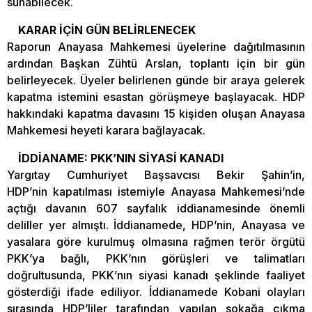
sunabilecek.
KARAR İÇİN GÜN BELİRLENECEK
Raporun Anayasa Mahkemesi üyelerine dağıtılmasının
ardından Başkan Zühtü Arslan, toplantı için bir gün
belirleyecek. Üyeler belirlenen günde bir araya gelerek
kapatma istemini esastan görüşmeye başlayacak. HDP
hakkındaki kapatma davasını 15 kişiden oluşan Anayasa
Mahkemesi heyeti karara bağlayacak.
İDDİANAME: PKK’NIN SİYASİ KANADI
Yargıtay Cumhuriyet Başsavcısı Bekir Şahin’in,
HDP’nin kapatılması istemiyle Anayasa Mahkemesi’nde
açtığı davanın 607 sayfalık iddianamesinde önemli
deliller yer almıştı. İddianamede, HDP’nin, Anayasa ve
yasalara göre kurulmuş olmasına rağmen terör örgütü
PKK’ya bağlı, PKK’nın görüşleri ve talimatları
doğrultusunda, PKK’nın siyasi kanadı şeklinde faaliyet
gösterdiği ifade ediliyor. İddianamede Kobani olayları
sırasında HDP’liler tarafından yapılan sokağa çıkma