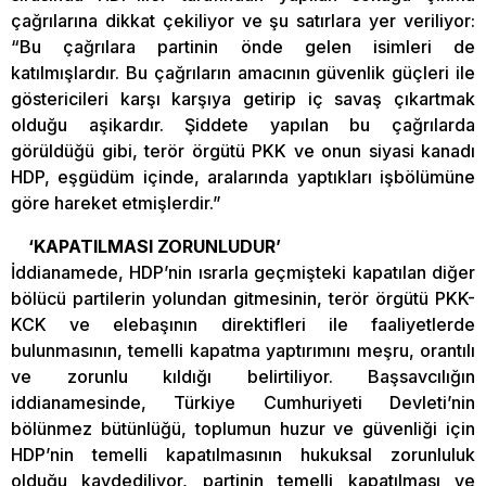
çağrılarına dikkat çekiliyor ve şu satırlara yer veriliyor:
“Bu çağrılara partinin önde gelen isimleri de
katılmışlardır. Bu çağrıların amacının güvenlik güçleri ile
göstericileri karşı karşıya getirip iç savaş çıkartmak
olduğu aşikardır. Şiddete yapılan bu çağrılarda
görüldüğü gibi, terör örgütü PKK ve onun siyasi kanadı
HDP, eşgüdüm içinde, aralarında yaptıkları işbölümüne
göre hareket etmişlerdir.”
‘KAPATILMASI ZORUNLUDUR’
İddianamede, HDP’nin ısrarla geçmişteki kapatılan diğer
bölücü partilerin yolundan gitmesinin, terör örgütü PKK-
KCK ve elebaşının direktifleri ile faaliyetlerde
bulunmasının, temelli kapatma yaptırımını meşru, orantılı
ve zorunlu kıldığı belirtiliyor. Başsavcılığın
iddianamesinde, Türkiye Cumhuriyeti Devleti’nin
bölünmez bütünlüğü, toplumun huzur ve güvenliği için
HDP’nin temelli kapatılmasının hukuksal zorunluluk
olduğu kaydediliyor, partinin temelli kapatılması ve