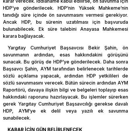
karar verecek. İddianame kabul edilirse, ön savunma için
HDP’ye gönderilecek. HDP’nin Yüksek Mahkeme’nin
tanıdığı süre içinde ön savunmasını vermesi gerekiyor.
Ancak HDP, bu sürenin uzatılması için başvuruda
bulunabilecek. Ek süre talebini Anayasa Mahkemesi
karara bağlayacak.
Yargıtay Cumhuriyet Başsavcısı Bekir Şahin, ön
savunmanın ardından, esas hakkındakini görüşünü
sunacak. Bu görüş de HDP’ye gönderilecek. Daha sonra
Başsavcı Şahin, AYM tarafından belirlenecek tarihlerde
sözlü açıklama yapacak, ardından HDP yetkilileri de
sözlü savunmasını verecek. Bütün sürecin ardından AYM
Raportörü, davaya ilişkin bilgi ve belgeleri toplayıp esas
hakkındaki raporunu hazırlayacak. Bu işlemler sürerken
gerek Yargıtay Cumhuriyet Başsavcılığı gerekse davalı
HDP, AYM’ye ek delil veya yazılı ek savunma
sunabilecek.
KARAR İÇİN GÜN BELİRLENECEK