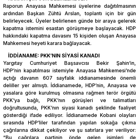
Raporun Anayasa Mahkemesi üyelerine dağıtılmasının
ardından Başkan Zühtü Arslan, toplantı için bir gün
belirleyecek. Üyeler belirlenen günde bir araya gelerek
kapatma istemini esastan görüşmeye başlayacak. HDP
hakkındaki kapatma davasını 15 kişiden oluşan Anayasa
Mahkemesi heyeti karara bağlayacak.
İDDİANAME: PKK’NIN SİYASİ KANADI
Yargıtay Cumhuriyet Başsavcısı Bekir Şahin’in,
HDP’nin kapatılması istemiyle Anayasa Mahkemesi’nde
açtığı davanın 607 sayfalık iddianamesinde önemli
deliller yer almıştı. İddianamede, HDP’nin, Anayasa ve
yasalara göre kurulmuş olmasına rağmen terör örgütü
PKK’ya bağlı, PKK’nın görüşleri ve talimatları
doğrultusunda, PKK’nın siyasi kanadı şeklinde faaliyet
gösterdiği ifade ediliyor. İddianamede Kobani olayları
sırasında HDP’liler tarafından yapılan sokağa çıkma
çağrılarına dikkat çekiliyor ve şu satırlara yer veriliyor:
“Bu çağrılara partinin önde gelen isimleri de