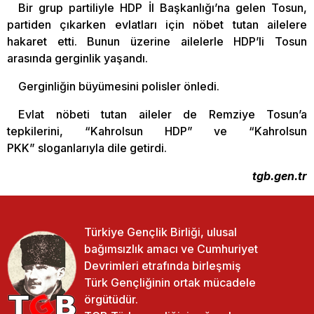
Bir grup partiliyle HDP İl Başkanlığı’na gelen Tosun,
partiden çıkarken evlatları için nöbet tutan ailelere
hakaret etti. Bunun üzerine ailelerle HDP’li Tosun
arasında gerginlik yaşandı.
Gerginliğin büyümesini polisler önledi.
Evlat nöbeti tutan aileler de Remziye Tosun’a
tepkilerini, “Kahrolsun HDP” ve “Kahrolsun
PKK” sloganlarıyla dile getirdi.
tgb.gen.tr
Türkiye Gençlik Birliği, ulusal
bağımsızlık amacı ve Cumhuriyet
Devrimleri etrafında birleşmiş
Türk Gençliğinin ortak mücadele
örgütüdür.