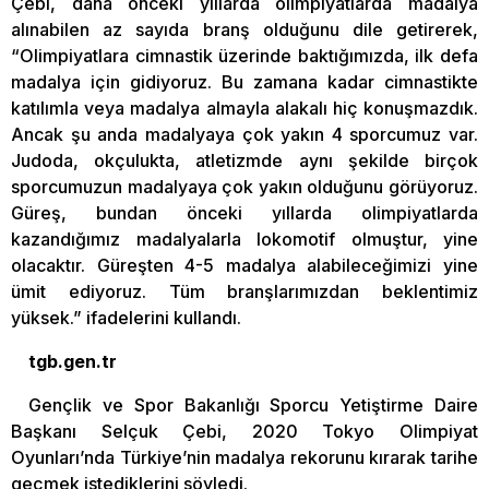
Çebi, daha önceki yıllarda olimpiyatlarda madalya
alınabilen az sayıda branş olduğunu dile getirerek,
“Olimpiyatlara cimnastik üzerinde baktığımızda, ilk defa
madalya için gidiyoruz. Bu zamana kadar cimnastikte
katılımla veya madalya almayla alakalı hiç konuşmazdık.
Ancak şu anda madalyaya çok yakın 4 sporcumuz var.
Judoda, okçulukta, atletizmde aynı şekilde birçok
sporcumuzun madalyaya çok yakın olduğunu görüyoruz.
Güreş, bundan önceki yıllarda olimpiyatlarda
kazandığımız madalyalarla lokomotif olmuştur, yine
olacaktır. Güreşten 4-5 madalya alabileceğimizi yine
ümit ediyoruz. Tüm branşlarımızdan beklentimiz
yüksek.” ifadelerini kullandı.
tgb.gen.tr
Gençlik ve Spor Bakanlığı Sporcu Yetiştirme Daire
Başkanı Selçuk Çebi, 2020 Tokyo Olimpiyat
Oyunları’nda Türkiye’nin madalya rekorunu kırarak tarihe
geçmek istediklerini söyledi.