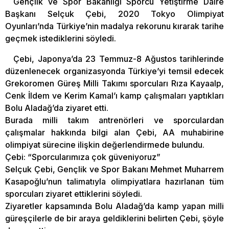
Gençlik ve Spor Bakanlığı Sporcu Yetiştirme Daire
Başkanı Selçuk Çebi, 2020 Tokyo Olimpiyat
Oyunları’nda Türkiye’nin madalya rekorunu kırarak tarihe
geçmek istediklerini söyledi.
Çebi, Japonya’da 23 Temmuz-8 Ağustos tarihlerinde
düzenlenecek organizasyonda Türkiye’yi temsil edecek
Grekoromen Güreş Milli Takımı sporcuları Rıza Kayaalp,
Cenk İldem ve Kerim Kamal’ı kamp çalışmaları yaptıkları
Bolu Aladağ’da ziyaret etti.
Burada milli takım antrenörleri ve sporculardan
çalışmalar hakkında bilgi alan Çebi, AA muhabirine
olimpiyat sürecine ilişkin değerlendirmede bulundu.
Çebi: “Sporcularımıza çok güveniyoruz”
Selçuk Çebi, Gençlik ve Spor Bakanı Mehmet Muharrem
Kasapoğlu’nun talimatıyla olimpiyatlara hazırlanan tüm
sporcuları ziyaret ettiklerini söyledi.
Ziyaretler kapsamında Bolu Aladağ’da kamp yapan milli
güreşçilerle de bir araya geldiklerini belirten Çebi, şöyle