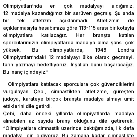
Olimpiyatları’nda en çok madalyayı aldığımız,
12 madalya kazandığımız bir serüven geçmiş. Şu anda
bir tek atletizm açıklanmadı. Atletizmin de
açıklanmasıyla hesabımıza göre 113-115 arası bir kotayla
olimpiyatlara katılacağız. Her branşta katılan
sporcularımızın olimpiyatlarda madalya alma şansı çok
yüksek. Bu olimpiyatlarda, 1948 Londra
Olimpiyatları’ndaki 12 madalyayı ülke olarak geçmeyi,
tarih yazmayı hedefliyoruz. İnşallah bunu başaracağız.
Bu inanç içindeyiz.”
Olimpiyatlara katılacak sporculara çok güvendiklerini
vurgulayan Çebi, cimnastikten atletizme, güreşten
judoya, karateye birçok branşta madalya almayı ümit
ettiklerini dile getirdi.
Çebi, daha önceki yıllarda olimpiyatlarda madalya
alınabilen az sayıda branş olduğunu dile getirerek,
“Olimpiyatlara cimnastik üzerinde baktığımızda, ilk defa
madalya için gidiyoruz. Bu zamana kadar cimnastikte