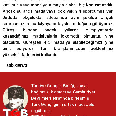
katılımla veya madalya almayla alakalı hiç konuşmazdık.
Ancak şu anda madalyaya çok yakın 4 sporcumuz var.
Judoda, okçulukta, atletizmde aynı şekilde birçok
sporcumuzun madalyaya çok yakın olduğunu görüyoruz.
Güreş, bundan önceki yıllarda olimpiyatlarda
kazandığımız madalyalarla lokomotif olmuştur, yine
olacaktır. Güreşten 4-5 madalya alabileceğimizi yine
ümit ediyoruz. Tüm branşlarımızdan beklentimiz
yüksek.” ifadelerini kullandı.
tgb.gen.tr
Türkiye Gençlik Birliği, ulusal
bağımsızlık amacı ve Cumhuriyet
Devrimleri etrafında birleşmiş
Türk Gençliğinin ortak mücadele
örgütüdür.