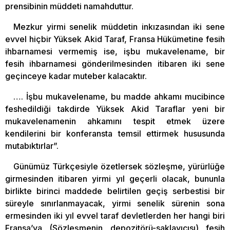
prensibinin müddeti namahduttur.
Mezkur yirmi senelik müddetin inkızasından iki sene
evvel hiçbir Yüksek Akid Taraf, Fransa Hükümetine fesih
ihbarnamesi vermemiş ise, işbu mukavelename, bir
fesih ihbarnamesi gönderilmesinden itibaren iki sene
geçinceye kadar muteber kalacaktır.
…. İşbu mukavelename, bu madde ahkamı mucibince
feshedildiği takdirde Yüksek Akid Taraflar yeni bir
mukavelenamenin ahkamını tespit etmek üzere
kendilerini bir konferansta temsil ettirmek hususunda
mutabıktırlar”.
Günümüz Türkçesiyle özetlersek sözleşme, yürürlüğe
girmesinden itibaren yirmi yıl geçerli olacak, bununla
birlikte birinci maddede belirtilen geçiş serbestisi bir
süreyle sınırlanmayacak, yirmi senelik sürenin sona
ermesinden iki yıl evvel taraf devletlerden her hangi biri
Fransa’ya (Sözleşmenin depozitörü-saklayıcısı) fesih