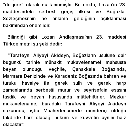
“de jure” olarak da tanınmıştır. Bu nokta, Lozan’ın 23.
maddesindeki serbest geçiş ilkesi ve Boğazlar
Sözleşmesi’nin ne anlama geldiğinin açıklanması
bakımından önemlidir.
Bilindiği gibi Lozan Andlaşması’nın 23. maddesi
Türkçe metni şu şekildedir:
“Tarafeyni Aliyeyi Akideyn, Boğazların usulüne dair
bugünkü tarihle münakit mukavelenamei mahsusta
beyan olunduğu veçhile, Çanakkale Boğazında,
Marmara Denizinde ve Karadeniz Boğazında bahren ve
turuku havaiye ile gerek sulh ve gerek harp
zamanlarında serbestii mürur ve seyrisefain esasını
tasdik ve beyan hususunda müttehittirler. Mezkur
mukavelename, buradaki Tarafeyni Aliyeyi Akideyn
nazarında, işbu Muahedenamede münderiç olduğu
takdirde haiz olacağı hüküm ve kuvvetin aynını haiz
olacaktır”.