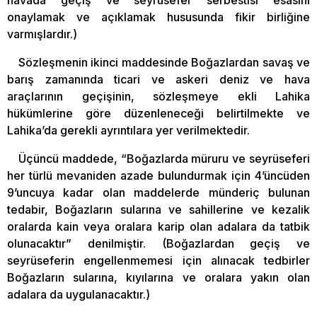
havada geçiş ve seyrüsefer serbestisi esasını
onaylamak ve açıklamak hususunda fikir birliğine
varmışlardır.)
Sözleşmenin ikinci maddesinde Boğazlardan savaş ve
barış zamanında ticari ve askeri deniz ve hava
araçlarının geçişinin, sözleşmeye ekli Lahika
hükümlerine göre düzenleneceği belirtilmekte ve
Lahika’da gerekli ayrıntılara yer verilmektedir.
Üçüncü maddede, “Boğazlarda müruru ve seyrüseferi
her türlü mevaniden azade bulundurmak için 4’üncüden
9’uncuya kadar olan maddelerde münderiç bulunan
tedabir, Boğazların sularına ve sahillerine ve kezalik
oralarda kain veya oralara karip olan adalara da tatbik
olunacaktır” denilmiştir. (Boğazlardan geçiş ve
seyrüseferin engellenmemesi için alınacak tedbirler
Boğazların sularına, kıyılarına ve oralara yakın olan
adalara da uygulanacaktır.)