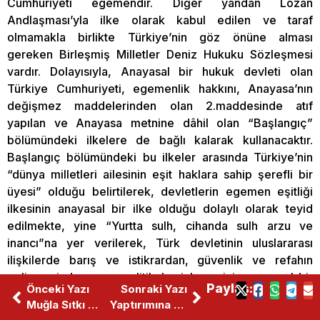
Cumhuriyeti egemendir. Diğer yandan Lozan
Andlaşması’yla ilke olarak kabul edilen ve taraf
olmamakla birlikte Türkiye’nin göz önüne alması
gereken Birleşmiş Milletler Deniz Hukuku Sözleşmesi
vardır. Dolayısıyla, Anayasal bir hukuk devleti olan
Türkiye Cumhuriyeti, egemenlik hakkını, Anayasa’nın
değişmez maddelerinden olan 2.maddesinde atıf
yapılan ve Anayasa metnine dâhil olan “Başlangıç”
bölümündeki ilkelere de bağlı kalarak kullanacaktır.
Başlangıç bölümündeki bu ilkeler arasında Türkiye’nin
“dünya milletleri ailesinin eşit haklara sahip şerefli bir
üyesi” olduğu belirtilerek, devletlerin egemen eşitliği
ilkesinin anayasal bir ilke olduğu dolaylı olarak teyid
edilmekte, yine “Yurtta sulh, cihanda sulh arzu ve
inancı”na yer verilerek, Türk devletinin uluslararası
ilişkilerde barış ve istikrardan, güvenlik ve refahın
gelişmesinden yana politikalar izlemesinin anayasal bir
Paylaş:
Önceki Yazı
Sonraki Yazı
hedef olduğu ortaya konmaktadır. Bu yönleriyle
Muğla Sıtkı Koçman Üniversitesi Şair Hüseyin Haydar Ile Buluştu
Yaptırımına Teşekkürler ABD!
bakıldığında, Türkiye’nin dostluk ve işbirliği içinde