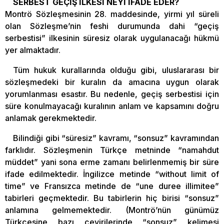
SERBEST GEÇİŞ İLKESİ NEYİ İFADE EDER?
Montrö Sözleşmesinin 28. maddesinde, yirmi yıl süreli
olan Sözleşme’nin feshi durumunda dahi “geçiş
serbestisi” ilkesinin süresiz olarak uygulanacağı hükmü
yer almaktadır.
Tüm hukuk kurallarında olduğu gibi, uluslararası bir
sözleşmedeki bir kuralın da amacına uygun olarak
yorumlanması esastır. Bu nedenle, geçiş serbestisi için
süre konulmayacağı kuralının anlam ve kapsamını doğru
anlamak gerekmektedir.
Bilindiği gibi “süresiz” kavramı, “sonsuz” kavramından
farklıdır. Sözleşmenin Türkçe metninde “namahdut
müddet” yani sona erme zamanı belirlenmemiş bir süre
ifade edilmektedir. İngilizce metinde “without limit of
time” ve Fransızca metinde de “une duree illimitee”
tabirleri geçmektedir. Bu tabirlerin hiç birisi “sonsuz”
anlamına gelmemektedir. (Montrö’nün günümüz
Türkçesine bazı çevirilerinde “sonsuz” kelimesi