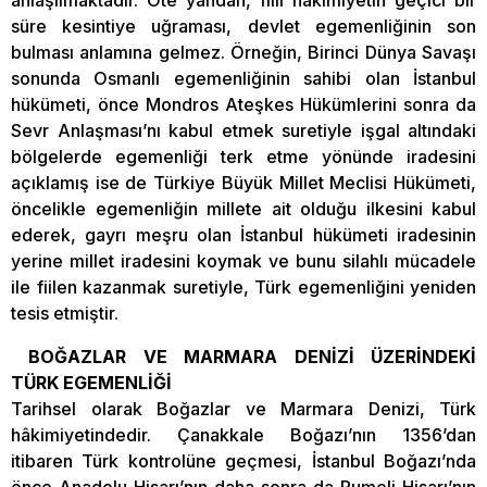
anlaşılmaktadır. Öte yandan, fiili hâkimiyetin geçici bir
süre kesintiye uğraması, devlet egemenliğinin son
bulması anlamına gelmez. Örneğin, Birinci Dünya Savaşı
sonunda Osmanlı egemenliğinin sahibi olan İstanbul
hükümeti, önce Mondros Ateşkes Hükümlerini sonra da
Sevr Anlaşması’nı kabul etmek suretiyle işgal altındaki
bölgelerde egemenliği terk etme yönünde iradesini
açıklamış ise de Türkiye Büyük Millet Meclisi Hükümeti,
öncelikle egemenliğin millete ait olduğu ilkesini kabul
ederek, gayrı meşru olan İstanbul hükümeti iradesinin
yerine millet iradesini koymak ve bunu silahlı mücadele
ile fiilen kazanmak suretiyle, Türk egemenliğini yeniden
tesis etmiştir.
BOĞAZLAR VE MARMARA DENİZİ ÜZERİNDEKİ
TÜRK EGEMENLİĞİ
Tarihsel olarak Boğazlar ve Marmara Denizi, Türk
hâkimiyetindedir. Çanakkale Boğazı’nın 1356’dan
itibaren Türk kontrolüne geçmesi, İstanbul Boğazı’nda