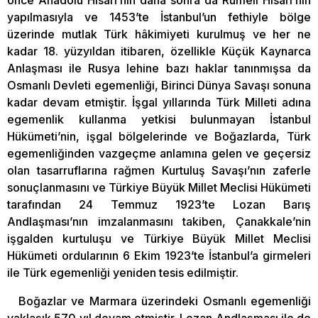
önce Anadolu Hisarı’nın daha sonra da Rumeli Hisarı’nın
yapılmasıyla ve 1453’te İstanbul’un fethiyle bölge
üzerinde mutlak Türk hâkimiyeti kurulmuş ve her ne
kadar 18. yüzyıldan itibaren, özellikle Küçük Kaynarca
Anlaşması ile Rusya lehine bazı haklar tanınmışsa da
Osmanlı Devleti egemenliği, Birinci Dünya Savaşı sonuna
kadar devam etmiştir. İşgal yıllarında Türk Milleti adına
egemenlik kullanma yetkisi bulunmayan İstanbul
Hükümeti’nin, işgal bölgelerinde ve Boğazlarda, Türk
egemenliğinden vazgeçme anlamına gelen ve geçersiz
olan tasarruflarına rağmen Kurtuluş Savaşı’nın zaferle
sonuçlanmasını ve Türkiye Büyük Millet Meclisi Hükümeti
tarafından 24 Temmuz 1923’te Lozan Barış
Andlaşması’nın imzalanmasını takiben, Çanakkale’nin
işgalden kurtuluşu ve Türkiye Büyük Millet Meclisi
Hükümeti ordularının 6 Ekim 1923’te İstanbul’a girmeleri
ile Türk egemenliği yeniden tesis edilmiştir.
Boğazlar ve Marmara üzerindeki Osmanlı egemenliği