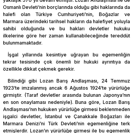
yaklaşık 570 yıl devam etmiştir. Lozan Andlaşması ile de
Osmanlı Devleti’nin borçlarında olduğu gibi haklarında da
halefi olan Türkiye Cumhuriyeti’nin, Boğazlar ve
Marmara üzerindeki tarihsel hakların da halefiyet yoluyla
sahibi olduğunda ve bu hakları devletler hukuku
ilkelerine göre her zaman kullanabileceğinde tereddüt
bulunmamaktadır.
İşgal yıllarında kesintiye uğrayan bu egemenliğin
tekrar tesisinde çok önemli bir hukuki ayrıntıya da
özellikle dikkat çekmek gerekir.
Bilindiği gibi Lozan Barış Andlaşması, 24 Temmuz
1923’te imzalanmış ancak 6 Ağustos 1924’te yürürlüğe
girmiştir. (Taraf devletler arasında bulunan Japonya’nın
en son onaylaması nedeniyle). Buna göre, Lozan Barış
Andlaşması’nın hukuken yürürlüğe girmesi beklenmeden
işgalci devletler, İstanbul ve Çanakkale Boğazları ile
Marmara Denizi’ni Türk Devleti’nin egemenliğine terk
etmişlerdir. Lozan’ın yürürlüğe girmesi ile bu egemenlik