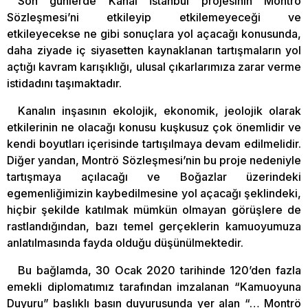
Son günlerde Kanal İstanbul projesinin Montrö
Sözleşmesi’ni etkileyip etkilemeyeceği ve
etkileyecekse ne gibi sonuçlara yol açacağı konusunda,
daha ziyade iç siyasetten kaynaklanan tartışmaların yol
açtığı kavram karışıklığı, ulusal çıkarlarımıza zarar verme
istidadını taşımaktadır.
Kanalın inşasının ekolojik, ekonomik, jeolojik olarak
etkilerinin ne olacağı konusu kuşkusuz çok önemlidir ve
kendi boyutları içerisinde tartışılmaya devam edilmelidir.
Diğer yandan, Montrö Sözleşmesi’nin bu proje nedeniyle
tartışmaya açılacağı ve Boğazlar üzerindeki
egemenliğimizin kaybedilmesine yol açacağı şeklindeki,
hiçbir şekilde katılmak mümkün olmayan görüşlere de
rastlandığından, bazı temel gerçeklerin kamuoyumuza
anlatılmasında fayda olduğu düşünülmektedir.
Bu bağlamda, 30 Ocak 2020 tarihinde 120’den fazla
emekli diplomatımız tarafından imzalanan “Kamuoyuna
Duyuru” başlıklı basın duyurusunda yer alan “… Montrö