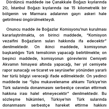
Dördüncü maddede ise Çanakkale Boğazı kıyılarında
20, İstanbul Boğazı kıyılarında ise 15 kilometrelik bir
bölgenin ve Marmara adalarının gayrı askeri hale
getirilmesi öngörülmekteydi.
Onuncu madde ile Boğazlar Komisyonu’nun kurulması
kararlaştırılmakta, on birinci maddede, “Komisyon
vezaifini Boğazların suları hakkında ifa edecektir”
denilmektedir. On ikinci maddede, komisyonun
başkanlığını Türk temsilcinin yapacağı belirtilmekte; on
beşinci maddede, komisyonun görevlerini Cemiyeti
Akvamın himayesi altında yapacağı, her yıl cemiyete
rapor sunacağı ve ticaret ve seyrüsefer yönünden yararlı
her türlü bilgiyi vereceği ifade edilmektedir. On yedinci
maddede ise “İşbu mukavelename ahkamı Türkiye’nin
Türk sularında donanmasını serbestçe cevelan ettirmek
hakkına irası halel etmeyecektir” denilmektedir. Bu
sözleşme hükümleri, Türkiye’nin Türk sularında
donanmasını serbestçe hareket ettirme hakkını