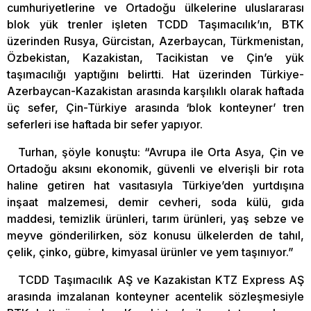
cumhuriyetlerine ve Ortadoğu ülkelerine uluslararası
blok yük trenler işleten TCDD Taşımacılık’ın, BTK
üzerinden Rusya, Gürcistan, Azerbaycan, Türkmenistan,
Özbekistan, Kazakistan, Tacikistan ve Çin’e yük
taşımacılığı yaptığını belirtti. Hat üzerinden Türkiye-
Azerbaycan-Kazakistan arasında karşılıklı olarak haftada
üç sefer, Çin-Türkiye arasında ‘blok konteyner’ tren
seferleri ise haftada bir sefer yapıyor.
Turhan, şöyle konuştu: “Avrupa ile Orta Asya, Çin ve
Ortadoğu aksını ekonomik, güvenli ve elverişli bir rota
haline getiren hat vasıtasıyla Türkiye’den yurtdışına
inşaat malzemesi, demir cevheri, soda külü, gıda
maddesi, temizlik ürünleri, tarım ürünleri, yaş sebze ve
meyve gönderilirken, söz konusu ülkelerden de tahıl,
çelik, çinko, gübre, kimyasal ürünler ve yem taşınıyor.”
TCDD Taşımacılık AŞ ve Kazakistan KTZ Express AŞ
arasında imzalanan konteyner acentelik sözleşmesiyle