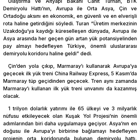
Ulaştırma ve Altyapı Bakanı Cahit Turhan, BTK
Demiryolu Hattı’nın, Avrupa ile Orta Asya, Çin ve
Ortadoğu aksını en ekonomik, en güvenli ve en elverişli
rota haline getirdiğini söyledi. Turan “Üretim merkezinin
Uzakdoğu’ya kaydığı küreselleşen dünyada, Avrupa ile
Asya arasında her geçen gün artan yük potansiyelinden
pay almayı hedefleyen Türkiye, önemli uluslararası
demiryolu koridoru haline geldi” dedi.
Çin’den yola çıkıp, Marmaray’ı kullanarak Avrupa’ya
geçecek ilk yük treni China Railway Express, 5 Kasım’da
Marmaray tüp geçidinden geçecek. Tren aynı zamanda
Marmaray’ı kullanan ilk yük treni unvanını da kazanmış
olacak.
1 trilyon dolarlık yatırımı ile 65 ülkeyi ve 3 milyarlık
nüfusu etkileyecek olan Kuşak Yol Projesi’nin önemli
adımlarından biri daha uygulamaya geçiyor. Asya’nın en
doğusu ile Avrupa’yı birbirine bağlamayı hedefleyen
projenin orta koridorunda bulunan demiryolu hattı,