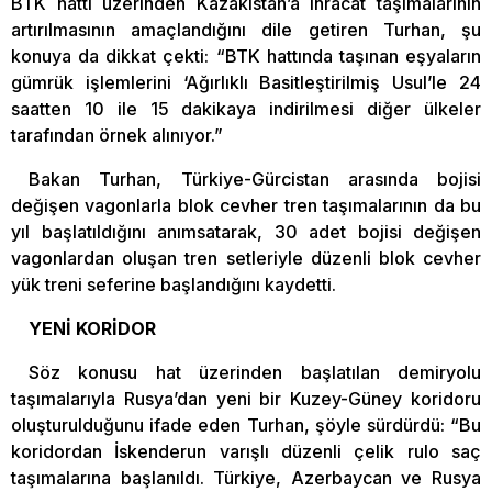
BTK hattı üzerinden Kazakistan’a ihracat taşımalarının
artırılmasının amaçlandığını dile getiren Turhan, şu
konuya da dikkat çekti: “BTK hattında taşınan eşyaların
gümrük işlemlerini ‘Ağırlıklı Basitleştirilmiş Usul’le 24
saatten 10 ile 15 dakikaya indirilmesi diğer ülkeler
tarafından örnek alınıyor.”
Bakan Turhan, Türkiye-Gürcistan arasında bojisi
değişen vagonlarla blok cevher tren taşımalarının da bu
yıl başlatıldığını anımsatarak, 30 adet bojisi değişen
vagonlardan oluşan tren setleriyle düzenli blok cevher
yük treni seferine başlandığını kaydetti.
YENİ KORİDOR
Söz konusu hat üzerinden başlatılan demiryolu
taşımalarıyla Rusya’dan yeni bir Kuzey-Güney koridoru
oluşturulduğunu ifade eden Turhan, şöyle sürdürdü: “Bu
koridordan İskenderun varışlı düzenli çelik rulo saç
taşımalarına başlanıldı. Türkiye, Azerbaycan ve Rusya