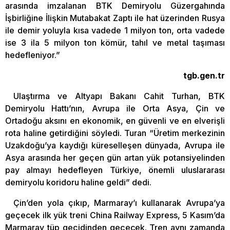
arasında imzalanan BTK Demiryolu Güzergahında
İşbirliğine İlişkin Mutabakat Zaptı ile hat üzerinden Rusya
ile demir yoluyla kısa vadede 1 milyon ton, orta vadede
ise 3 ila 5 milyon ton kömür, tahıl ve metal taşıması
hedefleniyor.”
tgb.gen.tr
Ulaştırma ve Altyapı Bakanı Cahit Turhan, BTK
Demiryolu Hattı’nın, Avrupa ile Orta Asya, Çin ve
Ortadoğu aksını en ekonomik, en güvenli ve en elverişli
rota haline getirdiğini söyledi. Turan “Üretim merkezinin
Uzakdoğu’ya kaydığı küreselleşen dünyada, Avrupa ile
Asya arasında her geçen gün artan yük potansiyelinden
pay almayı hedefleyen Türkiye, önemli uluslararası
demiryolu koridoru haline geldi” dedi.
Çin’den yola çıkıp, Marmaray’ı kullanarak Avrupa’ya
geçecek ilk yük treni China Railway Express, 5 Kasım’da
Marmaray tüp geçidinden geçecek. Tren aynı zamanda