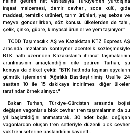
haline getiren hat vasıtasıyla Türkiye’den yurtdışına
inşaat malzemesi, demir cevheri, soda külü, gıda
maddesi, temizlik ürünleri, tarım ürünleri, yaş sebze ve
meyve gönderilirken, söz konusu ülkelerden de tahıl,
çelik, çinko, gübre, kimyasal ürünler ve yem taşınıyor.”
TCDD Taşımacılık AŞ ve Kazakistan KTZ Express AŞ
arasında imzalanan konteyner acentelik sözleşmesiyle
BTK hattı üzerinden Kazakistan’a ihracat taşımalarının
artırılmasının amaçlandığını dile getiren Turhan, şu
konuya da dikkat çekti: “BTK hattında taşınan eşyaların
gümrük işlemlerini ‘Ağırlıklı Basitleştirilmiş Usul’le 24
saatten 10 ile 15 dakikaya indirilmesi diğer ülkeler
tarafından örnek alınıyor.”
Bakan Turhan, Türkiye-Gürcistan arasında bojisi
değişen vagonlarla blok cevher tren taşımalarının da bu
yıl başlatıldığını anımsatarak, 30 adet bojisi değişen
vagonlardan oluşan tren setleriyle düzenli blok cevher
yük treni seferine başlandığını kaydetti.