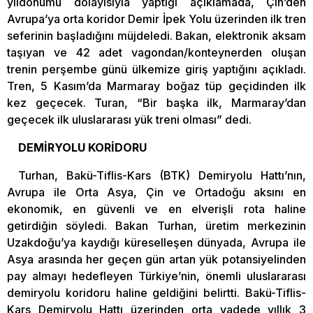
yıldönümü dolayısıyla yaptığı açıklamada, Çin’den
Avrupa’ya orta koridor Demir İpek Yolu üzerinden ilk tren
seferinin başladığını müjdeledi. Bakan, elektronik aksam
taşıyan ve 42 adet vagondan/konteynerden oluşan
trenin perşembe günü ülkemize giriş yaptığını açıkladı.
Tren, 5 Kasım’da Marmaray boğaz tüp geçidinden ilk
kez geçecek. Turan, “Bir başka ilk, Marmaray’dan
geçecek ilk uluslararası yük treni olması” dedi.
DEMİRYOLU KORİDORU
Turhan, Bakü-Tiflis-Kars (BTK) Demiryolu Hattı’nın,
Avrupa ile Orta Asya, Çin ve Ortadoğu aksını en
ekonomik, en güvenli ve en elverişli rota haline
getirdiğin söyledi. Bakan Turhan, üretim merkezinin
Uzakdoğu’ya kaydığı küreselleşen dünyada, Avrupa ile
Asya arasında her geçen gün artan yük potansiyelinden
pay almayı hedefleyen Türkiye’nin, önemli uluslararası
demiryolu koridoru haline geldiğini belirtti. Bakü-Tiflis-
Kars Demiryolu Hattı üzerinden orta vadede yıllık 3