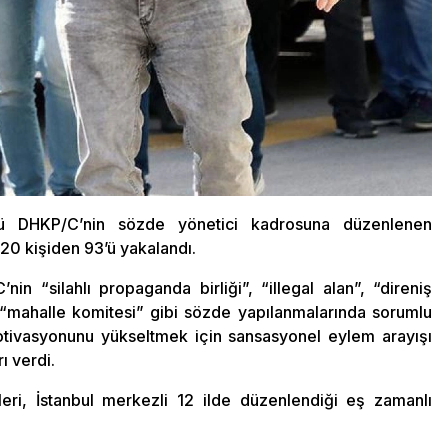
ütü DHKP/C’nin sözde yönetici kadrosuna düzenlenen
120 kişiden 93’ü yakalandı.
in “silahlı propaganda birliği”, “illegal alan”, “direniş
e “mahalle komitesi” gibi sözde yapılanmalarında sorumlu
otivasyonunu yükseltmek için sansasyonel eylem arayışı
rı verdi.
ri, İstanbul merkezli 12 ilde düzenlendiği eş zamanlı