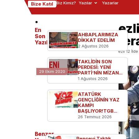
Biz Kimiz?
Yazılar
Yazarlar
Bize Katıl
İstanbul Merkezli
En
AHBAPLARIMIZA
DHKP/C’ye Opera
Son
DİKKAT EDELİM
Yazılanlar
2 Ağustos 2026
Ana Sayfa
Türkiye'den
İstanbul Merkezli 12 İl
TAKLİDİN SON
PERDESİ: YENİ
29 Ekim 2020
PARTİ’NİN MİZAN...
1 Ağustos 2026
ATATÜRK
GENÇLİĞİNİN YAZ
KAMPI
BAŞLIYOR!TGB...
26 Temmuz 2026
Benzer
Pençeyi Taktık,