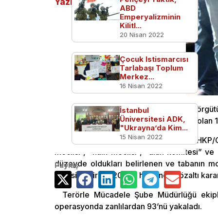
Yazılar
ABD
Emperyalizminin
Kilitl...
20 Nisan 2022
Çocuk Istismarcısı
Tarlabaşı Toplum
Merkez...
16 Nisan 2022
İstanbul merkezli 12 ilde, terör örg
İstanbul
Üniversitesi ADK,
operasyonda, haklarında gözaltı kararı olan 
"Ukrayna’da Kim...
15 Nisan 2022
İstanbul Cumhuriyet Başsavcılığı, DHKP/C’n
meclisi”, “halk meclisi”, “alan komitesi” v
düzeyde oldukları belirlenen ve tabanın m
Paylaş
içerisine giren 120 kişi hakkında gözaltı kara
Terörle Mücadele Şube Müdürlüğü ekiple
operasyonda zanlılardan 93’nü yakaladı.