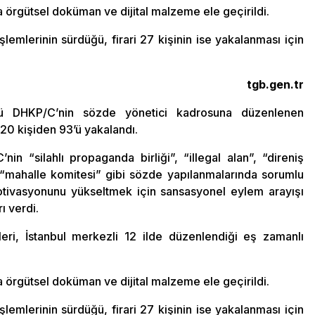
 örgütsel doküman ve dijital malzeme ele geçirildi.
şlemlerinin sürdüğü, firari 27 kişinin ise yakalanması için
tgb.gen.tr
ütü DHKP/C’nin sözde yönetici kadrosuna düzenlenen
120 kişiden 93’ü yakalandı.
in “silahlı propaganda birliği”, “illegal alan”, “direniş
e “mahalle komitesi” gibi sözde yapılanmalarında sorumlu
otivasyonunu yükseltmek için sansasyonel eylem arayışı
rı verdi.
ri, İstanbul merkezli 12 ilde düzenlendiği eş zamanlı
 örgütsel doküman ve dijital malzeme ele geçirildi.
şlemlerinin sürdüğü, firari 27 kişinin ise yakalanması için