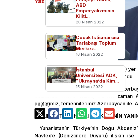
Yazılar
ABD
Emperyalizminin
Kilitl...
20 Nisan 2022
Çocuk Istismarcısı
Tarlabaşı Toplum
Merkez...
16 Nisan 2022
Bayrak Radyo Televizyonu’nda (BRT) yer al
İstanbul
Üniversitesi ADK,
programında değerlendirmelerde bulundu.
"Ukrayna’da Kim...
15 Nisan 2022
Başbakan Tatar, Ermenistan’ın Azerbayca
belirterek “KKTC olarak, biz her zaman A
dualarımız, temennilerimiz Azerbaycan ile. A
Paylaş
“KIBRIS TÜRK HALKI TÜRKİYE’NİN YANI
Yunanistan’ın Türkiye’nin Doğu Akdeniz’
Navtex’e (Denizcilere Duyuru) ilişkin ise 