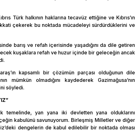
Kıbrıs Türk halkının haklarına tecavüz ettiğine ve Kıbrıs’ın
dikkati çekerek bu noktada mücadeleyi sürdürdüklerini ve
sinde barış ve refah içerisinde yaşadığını da dile getiren
lecek kuşaklara refah ve huzur içinde bir geleceğin ancak
di.
Maraş’ın kapsamlı bir çözümün parçası olduğunun dile
manın mümkün olmadığını kaydederek Gazimağusa’nın
ni söyledi.
IZ”
ik temelinde, yan yana iki devletten yana olduklarını
erçeğin kabulünü savunuyorum. Birleşmiş Milletler ve diğer
niz’deki dengelerin de kabul edilebilir bir noktada olması