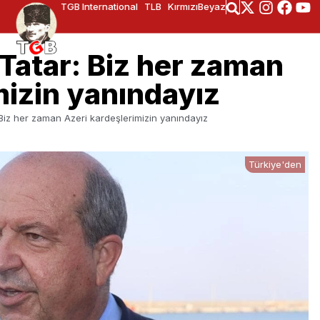
TGB International
TLB
KırmızıBeyaz
atar: Biz her zaman
mizin yanındayız
iz her zaman Azeri kardeşlerimizin yanındayız
Türkiye'den