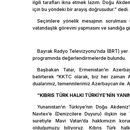
ilgili tarafları ikna etmek lazım. Doğu Akde
için bu yöndeki bir arayış doğrusudur.” dedi.
Seçimlere yönelik mesajının sorulması ü
vatandaşlık görevini yapmasını ve sandığa gid
Bayrak Radyo Televizyonu’nda (BRT) yer al
programında değerlendirmelerde bulundu.
Başbakan Tatar, Ermenistan’ın Azerbayca
belirterek “KKTC olarak, biz her zaman A
dualarımız, temennilerimiz Azerbaycan ile. A
“KIBRIS TÜRK HALKI TÜRKİYE’NİN YANI
Yunanistan’ın Türkiye’nin Doğu Akdeniz’
Navtex’e (Denizcilere Duyuru) ilişkin ise 
suretiyle Mavi Vatan’da hakkımızın ko
olduğumuzu biliyoruz. Kıbrıs Türk halk