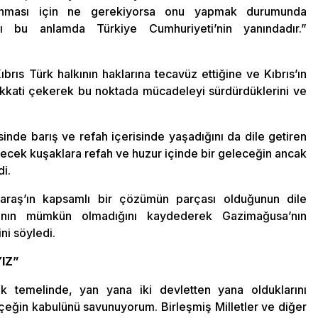
runması için ne gerekiyorsa onu yapmak durumunda
ı bu anlamda Türkiye Cumhuriyeti’nin yanındadır.”
Kıbrıs Türk halkının haklarına tecavüz ettiğine ve Kıbrıs’ın
dikkati çekerek bu noktada mücadeleyi sürdürdüklerini ve
sinde barış ve refah içerisinde yaşadığını da dile getiren
lecek kuşaklara refah ve huzur içinde bir geleceğin ancak
di.
Maraş’ın kapsamlı bir çözümün parçası olduğunun dile
manın mümkün olmadığını kaydederek Gazimağusa’nın
ni söyledi.
IZ”
ik temelinde, yan yana iki devletten yana olduklarını
erçeğin kabulünü savunuyorum. Birleşmiş Milletler ve diğer