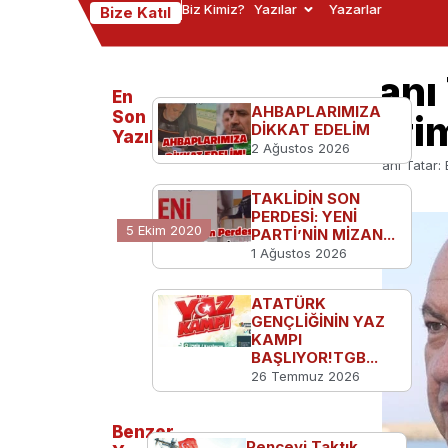
Biz Kimiz?
Yazılar
Yazarlar
Bize Katıl
KKTC Başbakanı T
En
AHBAPLARIMIZA
Azeri kardeşleri
Son
DİKKAT EDELİM
Yazılanlar
2 Ağustos 2026
Ana Sayfa
Türkiye'den
KKTC Başbakanı Tatar: B
TAKLİDİN SON
PERDESİ: YENİ
5 Ekim 2020
PARTİ’NİN MİZAN...
1 Ağustos 2026
ATATÜRK
GENÇLİĞİNİN YAZ
KAMPI
BAŞLIYOR!TGB...
26 Temmuz 2026
Benzer
Pençeyi Taktık,