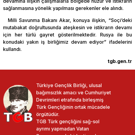
devamına ilişkin çalışmalarla bölgede huzur ve istikrarın
sağlanmasına yönelik yapılması gerekenler ele alındı.
Milli Savunma Bakanı Akar, konuya ilişkin, “Soçi’deki
mutabakat doğrultusunda ateşkesin ve istikrarın devamı
için her türlü gayret gösterilmektedir. Rusya ile bu
konudaki yakın iş birliğimiz devam ediyor” ifadelerini
kullandı.
tgb.gen.tr
Türkiye Gençlik Birliği, ulusal
bağımsızlık amacı ve Cumhuriyet
Devrimleri etrafında birleşmiş
Türk Gençliğinin ortak mücadele
örgütüdür.
TGB Türk gençliğini sağ-sol
ayrımı yapmadan Vatan