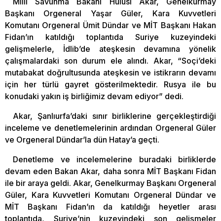
Milli Savunma Bakanı Hulusi Akar, Genelkurmay
Başkanı Orgeneral Yaşar Güler, Kara Kuvvetleri
Komutanı Orgeneral Ümit Dündar ve MİT Başkanı Hakan
Fidan’ın katıldığı toplantıda Suriye kuzeyindeki
gelişmelerle, İdlib’de ateşkesin devamına yönelik
çalışmalardaki son durum ele alındı. Akar, “Soçi’deki
mutabakat doğrultusunda ateşkesin ve istikrarın devamı
için her türlü gayret gösterilmektedir. Rusya ile bu
konudaki yakın iş birliğimiz devam ediyor” dedi.
Akar, Şanlıurfa’daki sınır birliklerine gerçekleştirdiği
inceleme ve denetlemelerinin ardından Orgeneral Güler
ve Orgeneral Dündar’la dün Hatay’a geçti.
Denetleme ve incelemelerine buradaki birliklerde
devam eden Bakan Akar, daha sonra MİT Başkanı Fidan
ile bir araya geldi. Akar, Genelkurmay Başkanı Orgeneral
Güler, Kara Kuvvetleri Komutanı Orgeneral Dündar ve
MİT Başkanı Fidan’ın da katıldığı heyetler arası
toplantıda, Suriye’nin kuzeyindeki son gelişmeler