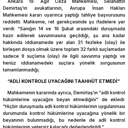
Ankara 19. Ağır Ceza Mahkemesi, Selahattin
Demirtaş’ın avukatlarının, Avrupa İnsan Hakları
Mahkemesi kararı uyarınca yaptığı tahliye başvurusunu
reddetti. Mahkeme, ret gerekçesinde şu ifadelere yer
verdi: “Sanığın 14 ve 16 Şubat arasındaki duruşmada
hazır edilerek savunmasına geçildiği, şu ana kadar
hakkında iddianamede yer alan 31 fezleke (olay) ile
birleşen dosya olmak üzere toplam 32 farklı suçlamadan
sadece 9 suçlama (olay) ile ilgili savunma yaptığı ve
henüz iddianamedeki suçlara yönelik sorgusunun
tamamlanmadığı;
“ADLİ KONTROLE UYACAĞINI TAAHHÜT ETMEDİ”
Mahkemenin kararında ayrıca, Demirtaş’ın “adli kontrol
hükümlerine uyacağını beyan etmediğini” de ekledi:
“Hiçbir duruşmada adli kontrol hükümlerinin uygulanması
durumunda kontrol hükümlerine uyacağına yönelik bir
beyanının bulunmadığı, bu nedenle de adli kontrol
hükümlerinin yetersiz kalacağı değerlendirildi.”