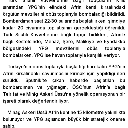
Türk Silahlı Kuvvetlerine bağlı topçuların Kilis
sınırından YPG’nin elindeki Afrin kenti kırsalındaki
örgütün mevzilerini obüs toplarıyla bombaladığı bildirildi.
Bombardıman saat 22:30 sularında başlatılırken, şimdiye
kadar 20 civarında top atışının gerçekleştiği öğrenildi.
Türk Silahlı Kuvvetlerine bağlı topçu birlikleri, Afrin’e
bağlı Kestelcindo, Menaz, Şero, Malikiye ve Eyndakka
bölgesindeki YPG mevzilerini obüs toplarıyla
bombalarken, YPG ise havan toplarıyla karşılık veriyor.
Türkiye’nin obüs toplarıyla başlattığı harekatın YPG’nin
Afrin kırsalındaki savunmasını kırmak için yapıldığı ileri
sürüldü. Sputnik’te çıkan haberde başlatılan bu
bombardıman ve yığınağın, ÖSO’nun Afrin’e bağlı
Telrıfat ve Minig Askeri Üssü’ne yönelik operasyonun bir
işareti olarak değerlendiriliyor.
Minag Askeri Üssü Afrin kentine 15 kilometre yakınlıkta
bulunuyor ve YPG açısından büyük bir stratejik öneme
sahip.