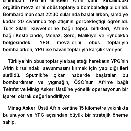
sınırından YPG’nin elindeki Afrin kenti kırsalındaki
örgütün mevzilerini obüs toplarıyla bombaladığı bildirildi.
Bombardıman saat 22:30 sularında başlatılırken, şimdiye
kadar 20 civarında top atışının gerçekleştiği öğrenildi.
Türk Silahlı Kuvvetlerine bağlı topçu birlikleri, Afrin’e
bağlı Kestelcindo, Menaz, Şero, Malikiye ve Eyndakka
bölgesindeki YPG mevzilerini obüs toplarıyla
bombalarken, YPG ise havan toplarıyla karşılık veriyor.
Türkiye’nin obüs toplarıyla başlattığı harekatın YPG’nin
Afrin kırsalındaki savunmasını kırmak için yapıldığı ileri
sürüldü. Sputnik’te çıkan haberde başlatılan bu
bombardıman ve yığınağın, ÖSO’nun Afrin’e bağlı
Telrıfat ve Minig Askeri Üssü’ne yönelik operasyonun bir
işareti olarak değerlendiriliyor.
Minag Askeri Üssü Afrin kentine 15 kilometre yakınlıkta
bulunuyor ve YPG açısından büyük bir stratejik öneme
sahip.