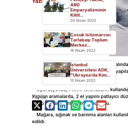
Yazılar
ABD
Emperyalizminin
Kilitl...
20 Nisan 2022
Çocuk Istismarcısı
Tarlabaşı Toplum
Merkez...
16 Nisan 2022
Şırnak’ın Silopi ilçesi Cudi Dağı kırsal
İstanbul
Üniversitesi ADK,
barınma alanı ve 1 sığınak tespit edildi, y
"Ukrayna’da Kim...
ele geçirildi.
15 Nisan 2022
Operasyonda, PKK’lı teröristlerin kullandı
Yapılan aramalarda, 2 el yapımı patlayıcı dü
Paylaş
kablo ve yaşam malzemesi bulundu.
Mağara, sığınak ve barınma alanları kulla
edildi.