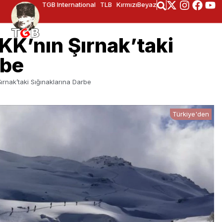
TGB International
TLB
KırmızıBeyaz
K’nın Şırnak’taki
rbe
ırnak’taki Sığınaklarına Darbe
Türkiye'den