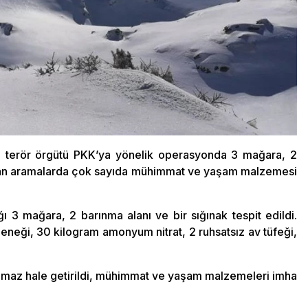
ında terör örgütü PKK’ya yönelik operasyonda 3 mağara, 2
apılan aramalarda çok sayıda mühimmat ve yaşam malzemesi
ğı 3 mağara, 2 barınma alanı ve bir sığınak tespit edildi.
zeneği, 30 kilogram amonyum nitrat, 2 ruhsatsız av tüfeği,
nılmaz hale getirildi, mühimmat ve yaşam malzemeleri imha