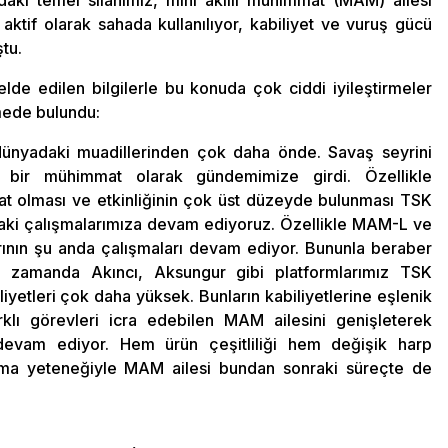
lardaki temel silahımız, mini akıllı mühimmat (MAM) ailesi
if olarak sahada kullanılıyor, kabiliyet ve vuruş gücü
ştu.
 elde edilen bilgilerle bu konuda çok ciddi iyileştirmeler
mede bulundu:
 dünyadaki muadillerinden çok daha önde. Savaş seyrini
 bir mühimmat olarak gündemimize girdi. Özellikle
t olması ve etkinliğinin çok üst düzeyde bulunması TSK
aki çalışmalarımıza devam ediyoruz. Özellikle MAM-L ve
rının şu anda çalışmaları devam ediyor. Bununla beraber
ın zamanda Akıncı, Aksungur gibi platformlarımız TSK
iliyetleri çok daha yüksek. Bunların kabiliyetlerine eşlenik
rklı görevleri icra edebilen MAM ailesini genişleterek
devam ediyor. Hem ürün çeşitliliği hem değişik harp
tılma yeteneğiyle MAM ailesi bundan sonraki süreçte de