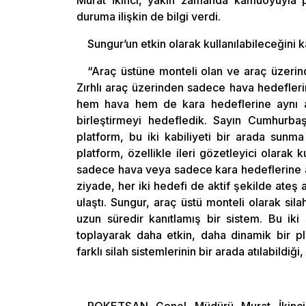
Murat İkinci, yakın zamanda kamuoyuyla p
duruma ilişkin de bilgi verdi.
Sungur’un etkin olarak kullanılabileceğini ka
“Araç üstüne monteli olan ve araç üzerin
Zırhlı araç üzerinden sadece hava hedeflerin
hem hava hem de kara hedeflerine aynı and
birleştirmeyi hedefledik. Sayın Cumhurba
platform, bu iki kabiliyeti bir arada sunm
platform, özellikle ileri gözetleyici olarak
sadece hava veya sadece kara hedeflerine ang
ziyade, her iki hedefi de aktif şekilde ateş
ulaştı. Sungur, araç üstü monteli olarak sila
uzun süredir kanıtlamış bir sistem. Bu iki
toplayarak daha etkin, daha dinamik bir 
farklı silah sistemlerinin bir arada atılabildi