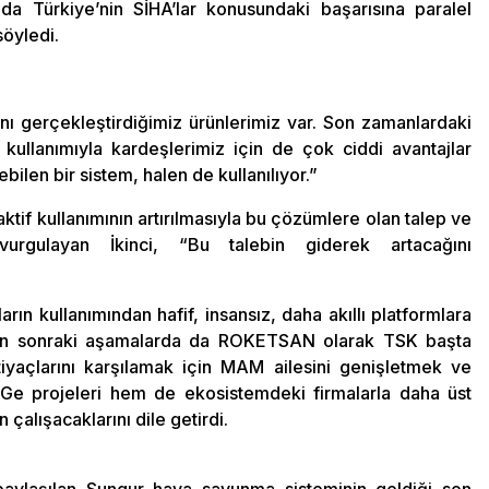
rmda Türkiye’nin SİHA’lar konusundaki başarısına paralel
söyledi.
nı gerçekleştirdiğimiz ürünlerimiz var. Son zamanlardaki
ullanımıyla kardeşlerimiz için de çok ciddi avantajlar
bilen bir sistem, halen de kullanılıyor.”
aktif kullanımının artırılmasıyla bu çözümlere olan talep ve
vurgulayan İkinci, “Bu talebin giderek artacağını
rın kullanımından hafif, insansız, daha akıllı platformlara
ndan sonraki aşamalarda da ROKETSAN olarak TSK başta
iyaçlarını karşılamak için MAM ailesini genişletmek ve
r-Ge projeleri hem de ekosistemdeki firmalarla daha üst
 çalışacaklarını dile getirdi.