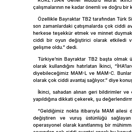
ROKETSAN Genel Müdürü Murat İkinci, 
çalışmalarının ne kadar önemli ve doğru bir
Özellikle Bayraktar TB2 tarafından Türk Si
son zamanlardaki çatışmalarda çok ciddi av
herkese teşekkür etmek ve minnet duymak 
ciddi bir oyun değiştirici olarak etkiledi 
gelişme oldu.” dedi.
Türkiye’nin Bayraktar TB2 başta olmak üz
olarak kullandığını hatırlatan İkinci, “İHA’
diyebileceğimiz MAM-L ve MAM-C. Bunlar akt
olarak çok ciddi avantaj sağlıyor.” diye konu
İkinci, sahadan alınan geri bildirimler ve
yapıldığına dikkati çekerek, şu değerlendir
“Geldiğimiz nokta itibarıyla MAM ailesi
değiştiren ve vuruş üstünlüğü sağlayan
operasyonel olarak kanıtlanmış bir mühimma