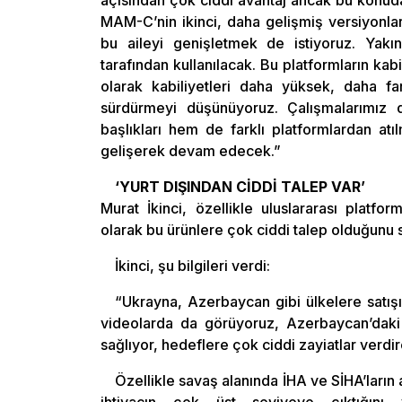
açısından çok ciddi avantaj ancak bu konud
MAM-C’nin ikinci, daha gelişmiş versiyonla
bu aileyi genişletmek de istiyoruz. Yak
tarafından kullanılacak. Bu platformların kab
olarak kabiliyetleri daha yüksek, daha fa
sürdürmeyi düşünüyoruz. Çalışmalarımız 
başlıkları hem de farklı platformlardan a
gelişerek devam edecek.”
‘YURT DIŞINDAN CİDDİ TALEP VAR’
Murat İkinci, özellikle uluslararası platfo
olarak bu ürünlere çok ciddi talep olduğunu 
İkinci, şu bilgileri verdi:
“Ukrayna, Azerbaycan gibi ülkelere satışı
videolarda da görüyoruz, Azerbaycan’daki k
sağlıyor, hedeflere çok ciddi zayiatlar verdire
Özellikle savaş alanında İHA ve SİHA’ların 