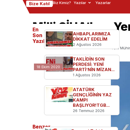
Biz Kimiz?
Yazılar
Yazarlar
Bize Katıl
Milli SİHA’lara 
En
Geliyor
AHBAPLARIMIZA
Son
DİKKAT EDELİM
Yazılanlar
2 Ağustos 2026
Ana Sayfa
Türkiye'den
Milli SİHA’lara Yeni Müh
TAKLİDİN SON
PERDESİ: YENİ
18 Ekim 2020
PARTİ’NİN MİZAN...
1 Ağustos 2026
ATATÜRK
GENÇLİĞİNİN YAZ
KAMPI
BAŞLIYOR!TGB...
26 Temmuz 2026
Benzer