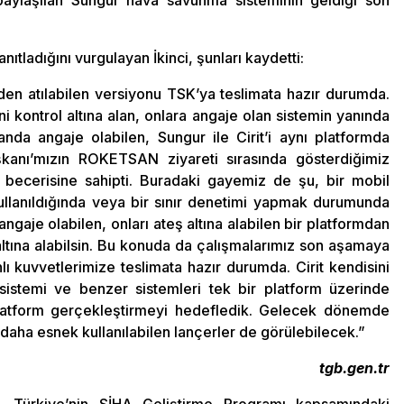
aylaşılan Sungur hava savunma sisteminin geldiği son
nıtladığını vurgulayan İkinci, şunları kaydetti:
den atılabilen versiyonu TSK’ya teslimata hazır durumda.
i kontrol altına alan, onlara angaje olan sistemin yanında
a angaje olabilen, Sungur ile Cirit’i aynı platformda
şkanı’mızın ROKETSAN ziyareti sırasında gösterdiğimiz
a becerisine sahipti. Buradaki gayemiz de şu, bir mobil
 kullanıldığında veya bir sınır denetimi yapmak durumunda
aje olabilen, onları ateş altına alabilen bir platformdan
 altına alabilsin. Bu konuda da çalışmalarımız son aşamaya
hlı kuvvetlerimize teslimata hazır durumda. Cirit kendisini
 sistemi ve benzer sistemleri tek bir platform üzerinde
platform gerçekleştirmeyi hedefledik. Gelecek dönemde
ği, daha esnek kullanılabilen lançerler de görülebilecek.”
tgb.gen.tr