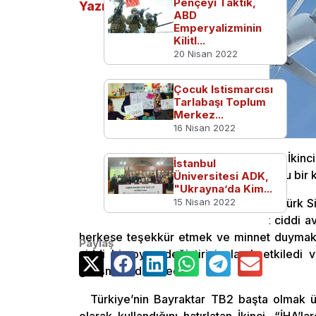
Pençeyi Taktık,
Yazılar
ABD
Emperyalizminin
Kilitl...
20 Nisan 2022
Çocuk Istismarcısı
Tarlabaşı Toplum
Merkez...
16 Nisan 2022
ROKETSAN Genel Müdürü Murat İkinci, 
İstanbul
çalışmalarının ne kadar önemli ve doğru bir
Üniversitesi ADK,
"Ukrayna’da Kim...
Özellikle Bayraktar TB2 tarafından Türk Si
15 Nisan 2022
son zamanlardaki çatışmalarda çok ciddi av
herkese teşekkür etmek ve minnet duymak 
Paylaş
ciddi bir oyun değiştirici olarak etkiledi 
gelişme oldu.” dedi.
Türkiye’nin Bayraktar TB2 başta olmak üz