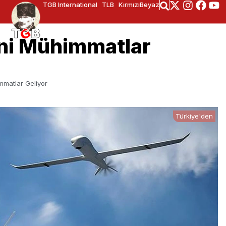
TGB International
TLB
KırmızıBeyaz
Yeni Mühimmatlar
immatlar Geliyor
Türkiye'den