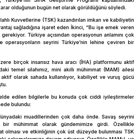
Türkiye’nin SİHA Geliştirme Programı kapsamındaki
 karar olduğunun bugün net olarak görüldüğünü söyledi.
lahlı Kuvvetlerine (TSK) kazandırılan imkan ve kabiliyetin
antaj sağladığına işaret eden İkinci, “Bu işe emek veren
gerekiyor. Türkiye açısından operasyonun anlamını çok
ve operasyonların seyrini Türkiye’nin lehine çeviren bir
ere birçok insansız hava aracı (İHA) platformunu aktif
lardaki temel silahımız, mini akıllı mühimmat (MAM) ailesi
if olarak sahada kullanılıyor, kabiliyet ve vuruş gücü
ştu.
 elde edilen bilgilerle bu konuda çok ciddi iyileştirmeler
mede bulundu:
 dünyadaki muadillerinden çok daha önde. Savaş seyrini
 bir mühimmat olarak gündemimize girdi. Özellikle
t olması ve etkinliğinin çok üst düzeyde bulunması TSK