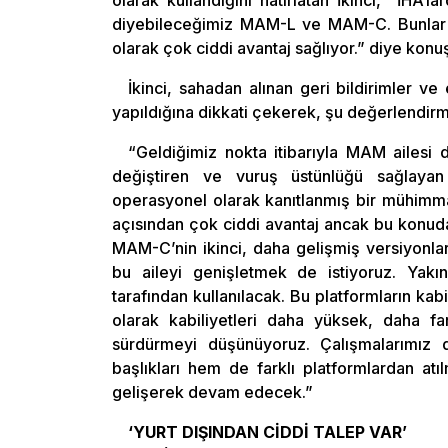
olarak kullandığını hatırlatan İkinci, “İHA’
diyebileceğimiz MAM-L ve MAM-C. Bunlar akt
olarak çok ciddi avantaj sağlıyor.” diye konu
İkinci, sahadan alınan geri bildirimler ve
yapıldığına dikkati çekerek, şu değerlendir
“Geldiğimiz nokta itibarıyla MAM ailesi
değiştiren ve vuruş üstünlüğü sağlayan
operasyonel olarak kanıtlanmış bir mühimma
açısından çok ciddi avantaj ancak bu konud
MAM-C’nin ikinci, daha gelişmiş versiyonla
bu aileyi genişletmek de istiyoruz. Yak
tarafından kullanılacak. Bu platformların kab
olarak kabiliyetleri daha yüksek, daha fa
sürdürmeyi düşünüyoruz. Çalışmalarımız 
başlıkları hem de farklı platformlardan a
gelişerek devam edecek.”
‘YURT DIŞINDAN CİDDİ TALEP VAR’