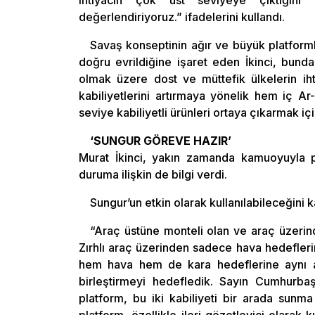
ihtiyacın çok üst seviyeye çıktığını 
değerlendiriyoruz.” ifadelerini kullandı.
Savaş konseptinin ağır ve büyük platformla
doğru evrildiğine işaret eden İkinci, bu
olmak üzere dost ve müttefik ülkelerin iht
kabiliyetlerini artırmaya yönelik hem iç A
seviye kabiliyetli ürünleri ortaya çıkarmak için
‘SUNGUR GÖREVE HAZIR’
Murat İkinci, yakın zamanda kamuoyuyla p
duruma ilişkin de bilgi verdi.
Sungur’un etkin olarak kullanılabileceğini ka
“Araç üstüne monteli olan ve araç üzerin
Zırhlı araç üzerinden sadece hava hedeflerin
hem hava hem de kara hedeflerine aynı and
birleştirmeyi hedefledik. Sayın Cumhurba
platform, bu iki kabiliyeti bir arada sunm