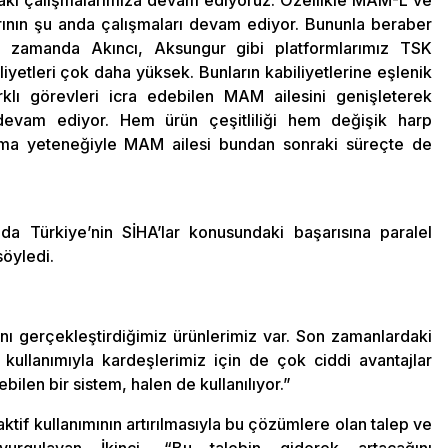
aki çalışmalarımıza devam ediyoruz. Özellikle MAM-L ve
rının şu anda çalışmaları devam ediyor. Bununla beraber
ın zamanda Akıncı, Aksungur gibi platformlarımız TSK
iliyetleri çok daha yüksek. Bunların kabiliyetlerine eşlenik
rklı görevleri icra edebilen MAM ailesini genişleterek
devam ediyor. Hem ürün çeşitliliği hem değişik harp
tılma yeteneğiyle MAM ailesi bundan sonraki süreçte de
rmda Türkiye’nin SİHA’lar konusundaki başarısına paralel
söyledi.
nı gerçekleştirdiğimiz ürünlerimiz var. Son zamanlardaki
ullanımıyla kardeşlerimiz için de çok ciddi avantajlar
bilen bir sistem, halen de kullanılıyor.”
aktif kullanımının artırılmasıyla bu çözümlere olan talep ve