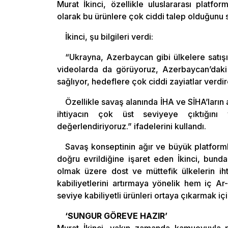
Murat İkinci, özellikle uluslararası platfo
olarak bu ürünlere çok ciddi talep olduğunu 
İkinci, şu bilgileri verdi:
“Ukrayna, Azerbaycan gibi ülkelere satışı
videolarda da görüyoruz, Azerbaycan’daki k
sağlıyor, hedeflere çok ciddi zayiatlar verdire
Özellikle savaş alanında İHA ve SİHA’ların 
ihtiyacın çok üst seviyeye çıktığını 
değerlendiriyoruz.” ifadelerini kullandı.
Savaş konseptinin ağır ve büyük platformla
doğru evrildiğine işaret eden İkinci, bu
olmak üzere dost ve müttefik ülkelerin iht
kabiliyetlerini artırmaya yönelik hem iç A
seviye kabiliyetli ürünleri ortaya çıkarmak için
‘SUNGUR GÖREVE HAZIR’