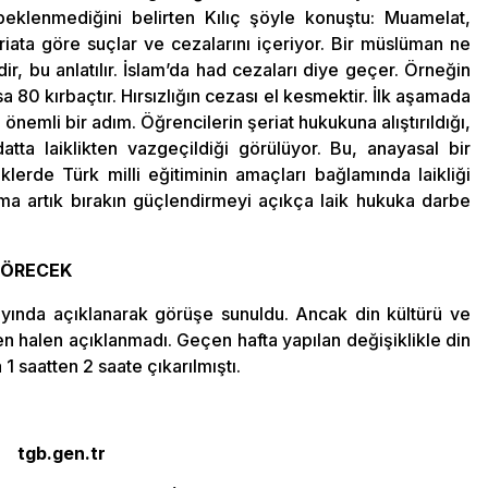
beklenmediğini belirten Kılıç şöyle konuştu: Muamelat,
riata göre suçlar ve cezalarını içeriyor. Bir müslüman ne
r, bu anlatılır. İslam’da had cezaları diye geçer. Örneğin
a 80 kırbaçtır. Hırsızlığın cezası el kesmektir. İlk aşamada
önemli bir adım. Öğrencilerin şeriat hukukuna alıştırıldığı,
datta laiklikten vazgeçildiği görülüyor. Bu, anayasal bir
klerde Türk milli eğitiminin amaçları bağlamında laikliği
ma artık bırakın güçlendirmeyi açıkça laik hukuka darbe
 GÖRECEK
ayında açıklanarak görüşe sunuldu. Ancak din kültürü ve
n halen açıklanmadı. Geçen hafta yapılan değişiklikle din
 1 saatten 2 saate çıkarılmıştı.
tgb.gen.tr