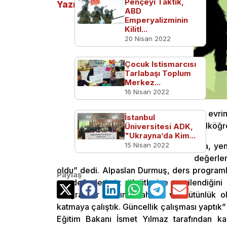
Pençeyi Taktık,
Yazılar
ABD
Emperyalizminin
Kilitl...
20 Nisan 2022
Çocuk Istismarcısı
Tarlabaşı Toplum
Merkez...
16 Nisan 2022
Alpaslan Durmuş, ders içeriklerinden evri
İstanbul
ukubat konularının eklendiğini ilan etti. İlk
Üniversitesi ADK,
"Ukrayna’da Kim...
Alpaslan Durmuş, yaptığı açıklamada, yen
15 Nisan 2022
söyledi. Durmuş, “Programlarımızı, değerle
oldu” dedi. Alpaslan Durmuş, ders programları
Paylaş
ve değerlerimiz ölçütlerine yenilendiğini
Programlar arasında ahenk ve bütünlük oluş
katmaya çalıştık. Güncellik çalışması yaptık
Eğitim Bakanı İsmet Yılmaz tarafından ka