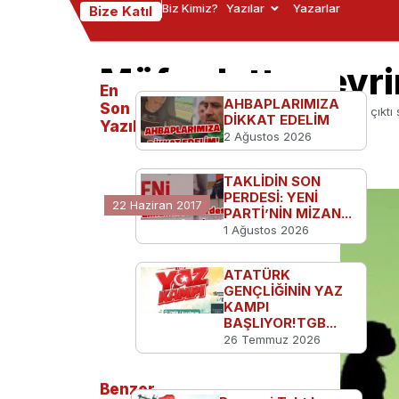
Biz Kimiz?
Yazılar
Yazarlar
Bize Katıl
Müfredattan evrim
En
AHBAPLARIMIZA
Son
Ana Sayfa
Türkiye'den
Müfredattan evrim çıktı ş
DİKKAT EDELİM
Yazılanlar
2 Ağustos 2026
TAKLİDİN SON
PERDESİ: YENİ
22 Haziran 2017
PARTİ’NİN MİZAN...
1 Ağustos 2026
ATATÜRK
GENÇLİĞİNİN YAZ
KAMPI
BAŞLIYOR!TGB...
26 Temmuz 2026
Benzer