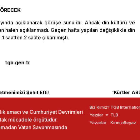
 GÖRECEK
ayında açıklanarak görüşe sunuldu. Ancak din kültürü ve
n halen açıklanmadı. Geçen hafta yapılan değişiklikle din
 1 saatten 2 saate çıkarılmıştı.
tgb.gen.tr
tmenimizi Şehit Etti!
‘Kürtler A
Biz Kimiz?
TGB Internatio
ızlık amacı ve Cumhuriyet Devrimleri
Yazılar
TLB
rtak mücadele örgütüdür.
Yazarlar
KırmızıBeyaz
yapmadan Vatan Savunmasında