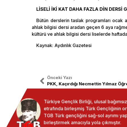
LİSELİ İKİ KAT DAHA FAZLA DİN DERSİ
Bütün derslerin taslak programları ocak 
ahlak bilgisi dersi aradan geçen 6 aya rağme
kültürü ve ahlak bilgisi dersi liselerde haftada
Kaynak: Aydınlık Gazetesi
Önceki Yazı
PKK, Kaçırdığı Necmettin Yılmaz Öğre
Türkiye Gençlik Birliği, ulusal bağıms
etrafında birleşmiş Türk Gençliğinin o
TGB Türk gençliğini sağ-sol ayrımı 
birleştirmek amacıyla yola çıkmıştır.