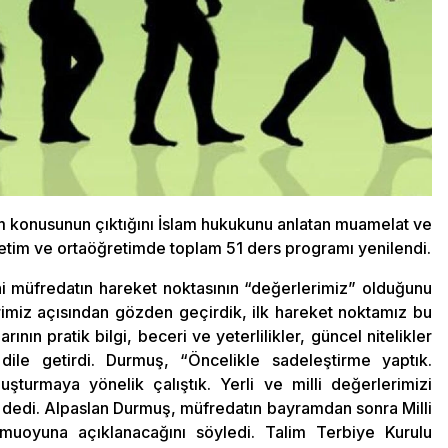
m konusunun çıktığını İslam hukukunu anlatan muamelat ve
öğretim ve ortaöğretimde toplam 51 ders programı yenilendi.
i müfredatın hareket noktasının “değerlerimiz” olduğunu
rimiz açısından gözden geçirdik, ilk hareket noktamız bu
nın pratik bilgi, beceri ve yeterlilikler, güncel nitelikler
 dile getirdi. Durmuş, “Öncelikle sadeleştirme yaptık.
turmaya yönelik çalıştık. Yerli ve milli değerlerimizi
” dedi. Alpaslan Durmuş, müfredatın bayramdan sonra Milli
muoyuna açıklanacağını söyledi. Talim Terbiye Kurulu