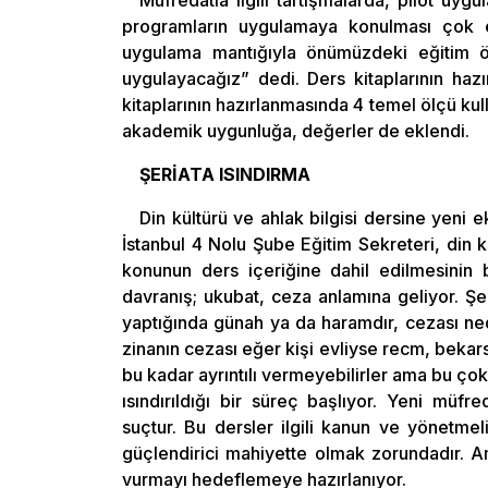
Müfredatla ilgili tartışmalarda, pilot uy
programların uygulamaya konulması çok ele
uygulama mantığıyla önümüzdeki eğitim öğ
uygulayacağız” dedi. Ders kitaplarının haz
kitaplarının hazırlanmasında 4 temel ölçü kull
akademik uygunluğa, değerler de eklendi.
ŞERİATA ISINDIRMA
Din kültürü ve ahlak bilgisi dersine yeni
İstanbul 4 Nolu Şube Eğitim Sekreteri, din k
konunun ders içeriğine dahil edilmesinin 
davranış; ukubat, ceza anlamına geliyor. Şe
yaptığında günah ya da haramdır, cezası nedi
zinanın cezası eğer kişi evliyse recm, bekars
bu kadar ayrıntılı vermeyebilirler ama bu çok 
ısındırıldığı bir süreç başlıyor. Yeni müfre
suçtur. Bu dersler ilgili kanun ve yönetmeli
güçlendirici mahiyette olmak zorundadır. A
vurmayı hedeflemeye hazırlanıyor.