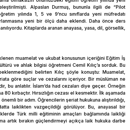
gulama olmaksızın önümüzdeki eğitim öğretim yılında yeni
ştirilmişti. Alpaslan Durmuş, bununla ilgili de “Pilot
retim yılında 1, 5 ve 9’ncu sınıflarda yeni müfredatı
ırlanmasına yeni bir ölçü daha eklendi. Daha önce ders
anılıyordu. Kitaplarda aranan anayasa, yasa, dil, görsellik,
 eklenen muamelat ve ukubat konusunun içeriğini Eğitim İş
ültürü ve ahlak bilgisi öğretmeni Cemil Kılıç’a sorduk. Bu
beklenmediğini belirten Kılıç şöyle konuştu: Muamelat,
riata göre suçlar ve cezalarını içeriyor. Bir müslüman ne
r, bu anlatılır. İslam’da had cezaları diye geçer. Örneğin
a 80 kırbaçtır. Hırsızlığın cezası el kesmektir. İlk aşamada
önemli bir adım. Öğrencilerin şeriat hukukuna alıştırıldığı,
datta laiklikten vazgeçildiği görülüyor. Bu, anayasal bir
klerde Türk milli eğitiminin amaçları bağlamında laikliği
ma artık bırakın güçlendirmeyi açıkça laik hukuka darbe