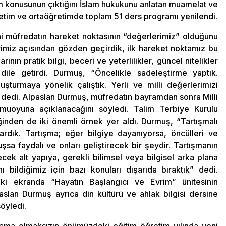
m konusunun çıktığını İslam hukukunu anlatan muamelat ve
öğretim ve ortaöğretimde toplam 51 ders programı yenilendi.
i müfredatın hareket noktasının “değerlerimiz” olduğunu
rimiz açısından gözden geçirdik, ilk hareket noktamız bu
nın pratik bilgi, beceri ve yeterlilikler, güncel nitelikler
 dile getirdi. Durmuş, “Öncelikle sadeleştirme yaptık.
turmaya yönelik çalıştık. Yerli ve milli değerlerimizi
” dedi. Alpaslan Durmuş, müfredatın bayramdan sonra Milli
muoyuna açıklanacağını söyledi. Talim Terbiye Kurulu
ğinden de iki önemli örnek yer aldı. Durmuş, “Tartışmalı
rdık. Tartışma; eğer bilgiye dayanıyorsa, öncülleri ve
sa faydalı ve onları geliştirecek bir şeydir. Tartışmanın
cek alt yapıya, gerekli bilimsel veya bilgisel arka plana
ildiğimiz için bazı konuları dışarıda bıraktık” dedi.
aki ekranda “Hayatın Başlangıcı ve Evrim” ünitesinin
paslan Durmuş ayrıca din kültürü ve ahlak bilgisi dersine
öyledi.