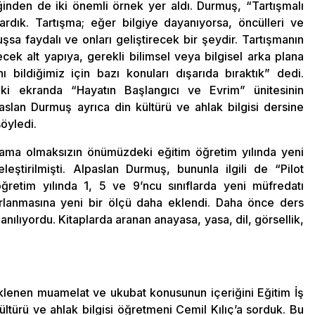
ğinden de iki önemli örnek yer aldı. Durmuş, “Tartışmalı
rdık. Tartışma; eğer bilgiye dayanıyorsa, öncülleri ve
sa faydalı ve onları geliştirecek bir şeydir. Tartışmanın
cek alt yapıya, gerekli bilimsel veya bilgisel arka plana
ildiğimiz için bazı konuları dışarıda bıraktık” dedi.
aki ekranda “Hayatın Başlangıcı ve Evrim” ünitesinin
paslan Durmuş ayrıca din kültürü ve ahlak bilgisi dersine
öyledi.
gulama olmaksızın önümüzdeki eğitim öğretim yılında yeni
ştirilmişti. Alpaslan Durmuş, bununla ilgili de “Pilot
retim yılında 1, 5 ve 9’ncu sınıflarda yeni müfredatı
ırlanmasına yeni bir ölçü daha eklendi. Daha önce ders
anılıyordu. Kitaplarda aranan anayasa, yasa, dil, görsellik,
 eklenen muamelat ve ukubat konusunun içeriğini Eğitim İş
ültürü ve ahlak bilgisi öğretmeni Cemil Kılıç’a sorduk. Bu