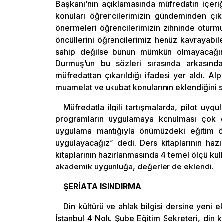
Başkanı’nın açıklamasında müfredatın içeri
konuları öğrencilerimizin gündeminden çıka
önermeleri öğrencilerimizin zihninde oturmuş
öncüllerini öğrencilerimiz henüz kavrayabile
sahip değilse bunun mümkün olmayacağını b
Durmuş’un bu sözleri sırasında arkasınd
müfredattan çıkarıldığı ifadesi yer aldı. Al
muamelat ve ukubat konularının eklendiğini s
Müfredatla ilgili tartışmalarda, pilot uy
programların uygulamaya konulması çok ele
uygulama mantığıyla önümüzdeki eğitim öğ
uygulayacağız” dedi. Ders kitaplarının haz
kitaplarının hazırlanmasında 4 temel ölçü kull
akademik uygunluğa, değerler de eklendi.
ŞERİATA ISINDIRMA
Din kültürü ve ahlak bilgisi dersine yeni
İstanbul 4 Nolu Şube Eğitim Sekreteri, din k