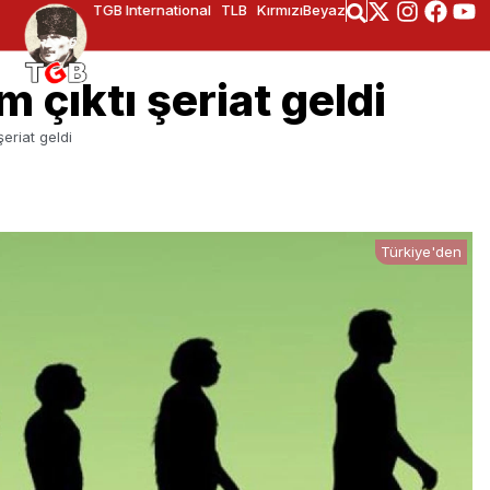
TGB International
TLB
KırmızıBeyaz
 çıktı şeriat geldi
eriat geldi
Türkiye'den