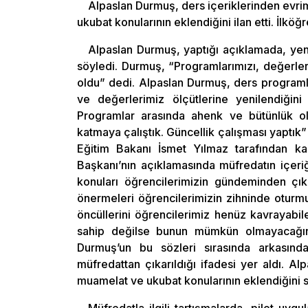
Alpaslan Durmuş, ders içeriklerinden evri
ukubat konularının eklendiğini ilan etti. İlk
Alpaslan Durmuş, yaptığı açıklamada, yen
söyledi. Durmuş, “Programlarımızı, değerle
oldu” dedi. Alpaslan Durmuş, ders programları
ve değerlerimiz ölçütlerine yenilendiğini
Programlar arasında ahenk ve bütünlük oluş
katmaya çalıştık. Güncellik çalışması yaptık
Eğitim Bakanı İsmet Yılmaz tarafından ka
Başkanı’nın açıklamasında müfredatın içeri
konuları öğrencilerimizin gündeminden çıka
önermeleri öğrencilerimizin zihninde oturmuş
öncüllerini öğrencilerimiz henüz kavrayabile
sahip değilse bunun mümkün olmayacağını b
Durmuş’un bu sözleri sırasında arkasınd
müfredattan çıkarıldığı ifadesi yer aldı. Al
muamelat ve ukubat konularının eklendiğini s