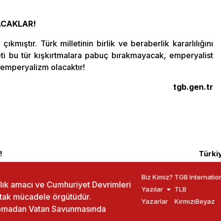
ACAKLAR!
ıkmıştır. Türk milletinin birlik ve beraberlik kararlılığını
eti bu tür kışkırtmalara pabuç bırakmayacak, emperyalist
emperyalizm olacaktır!
tgb.gen.tr
!
Türkiy
Biz Kimiz?
TGB Internatio
ızlık amacı ve Cumhuriyet Devrimleri
Yazılar
TLB
rtak mücadele örgütüdür.
Yazarlar
KırmızıBeyaz
yapmadan Vatan Savunmasında