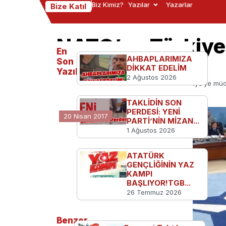
Biz Kimiz?
Yazılar
Yazarlar
Bize Katıl
NATO’ya Türkiye
En
çağrısı!
AHBAPLARIMIZA
Son
DİKKAT EDELİM
Yazılanlar
2 Ağustos 2026
Ana Sayfa
Türkiye'den
NATO’ya Türkiye’ye müda
TAKLİDİN SON
PERDESİ: YENİ
20 Nisan 2017
PARTİ’NİN MİZAN...
1 Ağustos 2026
ATATÜRK
GENÇLİĞİNİN YAZ
KAMPI
BAŞLIYOR!TGB...
26 Temmuz 2026
Benzer