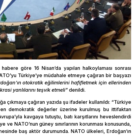
 habere göre 16 Nisan’da yapılan halkoylaması sonrası
ATO’yu Türkiye’ye müdahale etmeye çağıran bir başyazı
doğan’ın otokratik eğilimlerini hafifletmek için ellerinden
asi yanlılarını teşvik etmeli”
denildi.
ağa çıkmaya çağıran yazıda şu ifadeler kullanıldı: “Türkiye
n demokratik değerler üzerine kurulmuş bu ittifaktan
rupa’yla kavgaya tutuştu, batı karşıtlarını heveslendirdi
uriye ve NATO’nun güney sınırlarının korunması konusunda,
mesinde baş aktör durumunda. NATO ülkeleri, Erdoğan’ın