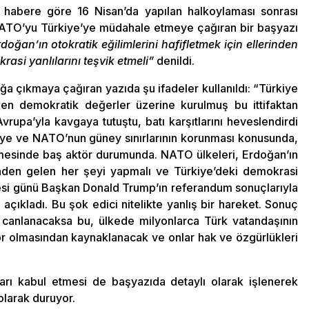
 habere göre 16 Nisan’da yapılan halkoylaması sonrası
ATO’yu Türkiye’ye müdahale etmeye çağıran bir başyazı
doğan’ın otokratik eğilimlerini hafifletmek için ellerinden
asi yanlılarını teşvik etmeli”
denildi.
ağa çıkmaya çağıran yazıda şu ifadeler kullanıldı: “Türkiye
n demokratik değerler üzerine kurulmuş bu ittifaktan
rupa’yla kavgaya tutuştu, batı karşıtlarını heveslendirdi
uriye ve NATO’nun güney sınırlarının korunması konusunda,
mesinde baş aktör durumunda. NATO ülkeleri, Erdoğan’ın
erinden gelen her şeyi yapmalı ve Türkiye’deki demokrasi
rtesi günü Başkan Donald Trump’ın referandum sonuçlarıyla
ı açıkladı. Bu şok edici nitelikte yanlış bir hareket. Sonuç
canlanacaksa bu, ülkede milyonlarca Türk vatandaşının
yor olmasından kaynaklanacak ve onlar hak ve özgürlükleri
rı kabul etmesi de başyazıda detaylı olarak işlenerek
olarak duruyor.