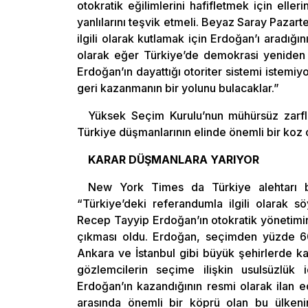
otokratik eğilimlerini hafifletmek için ell
yanlılarını teşvik etmeli. Beyaz Saray Paza
ilgili olarak kutlamak için Erdoğan’ı aradığın
olarak eğer Türkiye’de demokrasi yeniden 
Erdoğan’ın dayattığı otoriter sistemi istemi
geri kazanmanın bir yolunu bulacaklar.”
Yüksek Seçim Kurulu’nun mühürsüz zarfla
Türkiye düşmanlarının elinde önemli bir koz 
KARAR DÜŞMANLARA YARIYOR
New York Times da Türkiye alehtarı bu
“Türkiye’deki referandumla ilgili olarak s
Recep Tayyip Erdoğan’ın otokratik yönetimini
çıkması oldu. Erdoğan, seçimden yüzde 6
Ankara ve İstanbul gibi büyük şehirlerde k
gözlemcilerin seçime ilişkin usulsüzlük
Erdoğan’ın kazandığının resmi olarak ilan 
arasında önemli bir köprü olan bu ülken