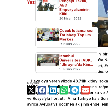
Pençeyi Taktık,
Yazılar
ABD
Emperyalizminin
Kilitl...
20 Nisan 2022
Çocuk Istismarcısı
Tarlabaşı Toplum
Merkez...
16 Nisan 2022
Aydınlık gazetesinde bugün yer alan bir
İstanbul
ABD’nin ünlü gazetesi New York Times’ta N
Üniversitesi ADK,
"Ukrayna’da Kim...
kaleme alındı. Başyazıda,
“NATO ülkeleri, Er
15 Nisan 2022
gelen her şeyi yapmalı ve Türkiye’deki demokr
Hayır oyu veren yüzde 48.7’lik kitleyi sok
Paylaş
NATO’nun önemli bir üyesi olmasına rağme
gittikçe uzaklaşıyor. Erdoğan, Amerika ve Av
ve Rusya’yla flört etti. Ama Türkiye hala S
ayrıca Avrupa’ya göçmen akışının engellen