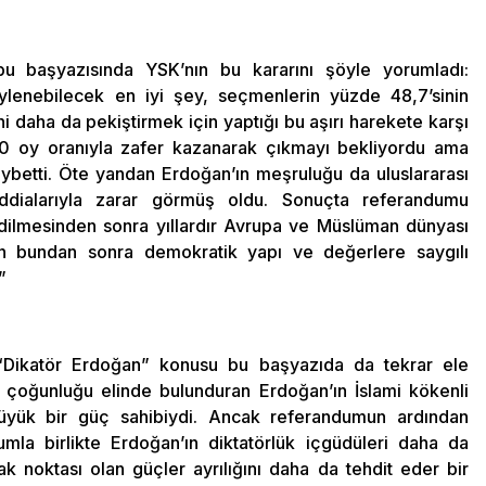
 başyazısında YSK’nın bu kararını şöyle yorumladı:
öylenebilecek en iyi şey, seçmenlerin yüzde 48,7’sinin
 daha da pekiştirmek için yaptığı bu aşırı harekete karşı
0 oy oranıyla zafer kazanarak çıkmayı bekliyordu ama
aybetti. Öte yandan Erdoğan’ın meşruluğu da uluslararası
 iddialarıyla zarar görmüş oldu. Sonuçta referandumu
edilmesinden sonra yıllardır Avrupa ve Müslüman dünyası
in bundan sonra demokratik yapı ve değerlere saygılı
”
 “Dikatör Erdoğan” konusu bu başyazıda da tekrar ele
çoğunluğu elinde bulunduran Erdoğan’ın İslami kökenli
büyük bir güç sahibiydi. Ancak referandumun ardından
la birlikte Erdoğan’ın diktatörlük içgüdüleri daha da
k noktası olan güçler ayrılığını daha da tehdit eder bir