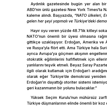
Aydınlık gazetesinde bugün yer alan bir
ABD’nin ünlü gazetesi New York Times’ta N
kaleme alındı. Başyazıda,
“NATO ülkeleri, Er
gelen her şeyi yapmalı ve Türkiye’deki demokr
Hayır oyu veren yüzde 48.7’lik kitleyi sok
NATO’nun önemli bir üyesi olmasına rağme
gittikçe uzaklaşıyor. Erdoğan, Amerika ve Av
ve Rusya’yla flört etti. Ama Türkiye hala S
ayrıca Avrupa’ya göçmen akışının engellen
otokratik eğilimlerini hafifletmek için ell
yanlılarını teşvik etmeli. Beyaz Saray Paza
ilgili olarak kutlamak için Erdoğan’ı aradığın
olarak eğer Türkiye’de demokrasi yeniden 
Erdoğan’ın dayattığı otoriter sistemi istemi
geri kazanmanın bir yolunu bulacaklar.”
Yüksek Seçim Kurulu’nun mühürsüz zarfla
Türkiye düşmanlarının elinde önemli bir koz 