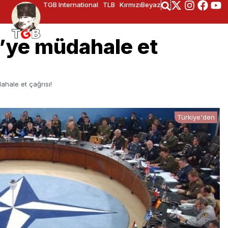
TGB International
TLB
KırmızıBeyaz
’ye müdahale et
hale et çağrısı!
Türkiye'den