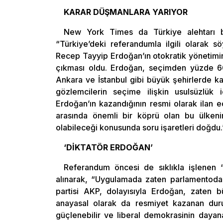
KARAR DÜŞMANLARA YARIYOR
New York Times da Türkiye alehtarı bu
“Türkiye’deki referandumla ilgili olarak s
Recep Tayyip Erdoğan’ın otokratik yönetimini
çıkması oldu. Erdoğan, seçimden yüzde 6
Ankara ve İstanbul gibi büyük şehirlerde k
gözlemcilerin seçime ilişkin usulsüzlük
Erdoğan’ın kazandığının resmi olarak ilan 
arasında önemli bir köprü olan bu ülken
olabileceği konusunda soru işaretleri doğdu.
‘DİKTATÖR ERDOĞAN’
Referandum öncesi de sıklıkla işlenen
alınarak, “Uygulamada zaten parlamentoda 
partisi AKP, dolayısıyla Erdoğan, zaten 
anayasal olarak da resmiyet kazanan durum
güçlenebilir ve liberal demokrasinin dayana