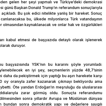
erinden gelen her şeyi yapmalı ve Türkiye’deki demokrasi
rtesi günü Başkan Donald Trump’ın referandum sonuçlarıyla
ı açıkladı. Bu şok edici nitelikte yanlış bir hareket. Sonuç
canlanacaksa bu, ülkede milyonlarca Türk vatandaşının
yor olmasından kaynaklanacak ve onlar hak ve özgürlükleri
rı kabul etmesi de başyazıda detaylı olarak işlenerek
olarak duruyor.
 başyazısında YSK’nın bu kararını şöyle yorumladı:
öylenebilecek en iyi şey, seçmenlerin yüzde 48,7’sinin
 daha da pekiştirmek için yaptığı bu aşırı harekete karşı
0 oy oranıyla zafer kazanarak çıkmayı bekliyordu ama
aybetti. Öte yandan Erdoğan’ın meşruluğu da uluslararası
 iddialarıyla zarar görmüş oldu. Sonuçta referandumu
edilmesinden sonra yıllardır Avrupa ve Müslüman dünyası
in bundan sonra demokratik yapı ve değerlere saygılı