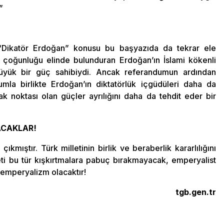
”
 “Dikatör Erdoğan” konusu bu başyazıda da tekrar ele
çoğunluğu elinde bulunduran Erdoğan’ın İslami kökenli
büyük bir güç sahibiydi. Ancak referandumun ardından
la birlikte Erdoğan’ın diktatörlük içgüdüleri daha da
k noktası olan güçler ayrılığını daha da tehdit eder bir
ACAKLAR!
ıkmıştır. Türk milletinin birlik ve beraberlik kararlılığını
eti bu tür kışkırtmalara pabuç bırakmayacak, emperyalist
emperyalizm olacaktır!
tgb.gen.tr