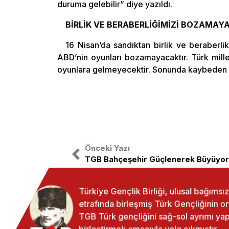
duruma gelebilir” diye yazıldı.
BİRLİK VE BERABERLİĞİMİZİ BOZAMAY
16 Nisan’da sandıktan birlik ve beraberlik ç
ABD’nin oyunları bozamayacaktır. Türk mill
oyunlara gelmeyecektir. Sonunda kaybeden 
Önceki Yazı
TGB Bahçeşehir Güçlenerek Büyüyor
Türkiye Gençlik Birliği, ulusal bağıms
etrafında birleşmiş Türk Gençliğinin o
TGB Türk gençliğini sağ-sol ayrımı 
birleştirmek amacıyla yola çıkmıştır.