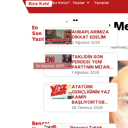
Biz Kimiz?
Yazılar
Yazarlar
Bize Katıl
Necati Özgen: M
En
AHBAPLARIMIZA
geri dönülmeli
Son
DİKKAT EDELİM
Yazılanlar
2 Ağustos 2026
Ana Sayfa
Türkiye'den
Necati Özgen: Mehmetçi
TAKLİDİN SON
PERDESİ: YENİ
19 Haziran 2017
PARTİ’NİN MİZAN...
1 Ağustos 2026
ATATÜRK
GENÇLİĞİNİN YAZ
KAMPI
BAŞLIYOR!TGB...
26 Temmuz 2026
Benzer
Pençeyi Taktık,