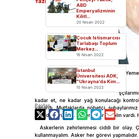
Yazılar
ABD
Emperyalizminin
Kilitl...
20 Nisan 2022
Çocuk Istismarcısı
Tarlabaşı Toplum
Merkez...
16 Nisan 2022
İstanbul
TSK’da birçok iş sivillere devredildi. Yem
Üniversitesi ADK,
işler askerler tarafından askeri
"Ukrayna’da Kim...
15 Nisan 2022
denetimle yapılırdı. Elbette sivil aşçılar
kadar et, ne kadar yağ konulacağı kontrol e
Paylaş
yapardı. Mutfaklarda nöbetçi subaylarımız 
şekilde yürümez. Askerde bir disiplin vardı. He
Askerlerin zehirlenmesi ciddi bir olay.
kullanmayalım. Asker her görevi yapmalıdır