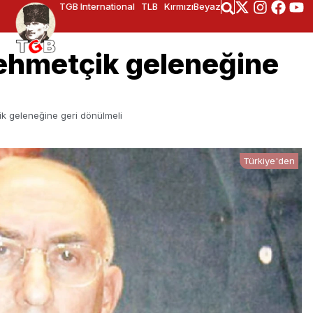
TGB International
TLB
KırmızıBeyaz
ehmetçik geleneğine
k geleneğine geri dönülmeli
Türkiye'den