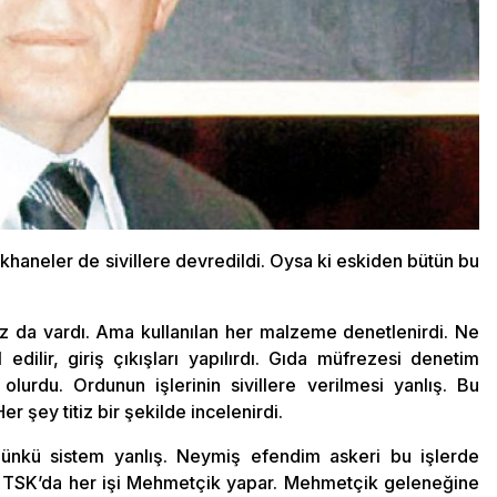
ekhaneler de sivillere devredildi. Oysa ki eskiden bütün bu
ımız da vardı. Ama kullanılan her malzeme denetlenirdi. Ne
dilir, giriş çıkışları yapılırdı. Gıda müfrezesi denetim
olurdu. Ordunun işlerinin sivillere verilmesi yanlış. Bu
r şey titiz bir şekilde incelenirdi.
 Çünkü sistem yanlış. Neymiş efendim askeri bu işlerde
. TSK’da her işi Mehmetçik yapar. Mehmetçik geleneğine