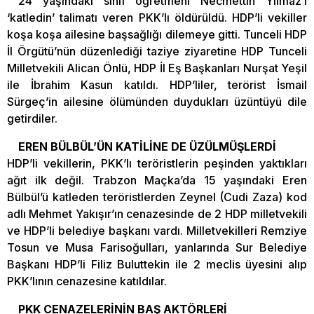
24 yaşındaki sınıf öğretmeni Necmettin Yılmaz’ı
‘katledin’ talimatı veren PKK’lı öldürüldü. HDP’li vekiller
koşa koşa ailesine başsağlığı dilemeye gitti. Tunceli HDP
İl Örgütü’nün düzenlediği taziye ziyaretine HDP Tunceli
Milletvekili Alican Önlü, HDP İl Eş Başkanları Nurşat Yeşil
ile İbrahim Kasun katıldı. HDP’liler, terörist İsmail
Sürgeç’in ailesine ölümünden duydukları üzüntüyü dile
getirdiler.
EREN BÜLBÜL’ÜN KATİLİNE DE ÜZÜLMÜŞLERDİ
HDP’li vekillerin, PKK’lı teröristlerin peşinden yaktıkları
ağıt ilk değil. Trabzon Maçka’da 15 yaşındaki Eren
Bülbül’ü katleden teröristlerden Zeynel (Cudi Zaza) kod
adlı Mehmet Yakışır’ın cenazesinde de 2 HDP milletvekili
ve HDP’li belediye başkanı vardı. Milletvekilleri Remziye
Tosun ve Musa Farisoğulları, yanlarında Sur Belediye
Başkanı HDP’li Filiz Buluttekin ile 2 meclis üyesini alıp
PKK’lının cenazesine katıldılar.
PKK CENAZELERİNİN BAŞ AKTÖRLERİ