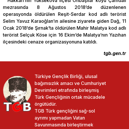
Hakkari’nin Yüksekova ilçesi Onbaşılar köyü Çamdalı
mezrasında 8 Ağustos 2018’de düzenlenen
operasyonda öldürülen Reşit-Serdar kod adlı terörist
Selim Yavuz Karaoğlan’ın ailesine ziyarete giden Dağ, 11
Ocak 2018’de Şırnak’ta öldürülen Mahir Malatya kod adlı
terörist Selçuk Köse için 16 Ekim’de Malatya’nın Yazıhan
ilçesindeki cenaze organizasyonuna katıldı.
tgb.gen.tr
Türkiye Gençlik Birliği, ulusal
bağımsızlık amacı ve Cumhuriyet
Devrimleri etrafında birleşmiş
Türk Gençliğinin ortak mücadele
örgütüdür.
TGB Türk gençliğini sağ-sol
ayrımı yapmadan Vatan
Savunmasında birleştirmek