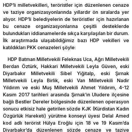
HDP’li milletvekilleri, teröristler için düzenlenen cenaze
ve taziye organizasyonlarında yıllardır ön sıralarda yer
alıyor. HDP’li belediyelerin de teröristler için hazırlanan
bu cenaze organizasyonlarına çeşitli desteklerde
bulundukları iddianamelerde sıkça karşılaşılan bir durum.
İlk araştırmada ulaşabildiğimiz bazı HDP vekilleri ve
katıldıkları PKK cenazeleri şöyle:
HDP Batman Milletvekili Feleknas Uca, Ağrı Milletvekili
Berdan Öztürk, Hakkari Milletvekili Leyla Güven, eski
Diyarbakır Milletvekili Sibel Yiğitalp, eski Şırnak
Milletvekili Leyla Birlik, eski Van Milletvekili Nadir
Yıldırım ve eski Muş Milletvekili Ahmet Yıldırım, 4-12
Kasım 2017 tarihleri arasında Şırnak’ın Uludere ilçesine
bağlı Bestler Dereler bölgesinde düzenlenen operasyon
sonucu etkisiz hale getirilen sözde KJK (Kürdistan Kadın
Özgürlük Hareketi) yürütme konseyi üyesi Delal Amed
kod adlı terörist Hülya Eroğlu için 18 ve 19 Kasım’da
Diyarbakır’da düzenlenen sözde cenaze ve taziye