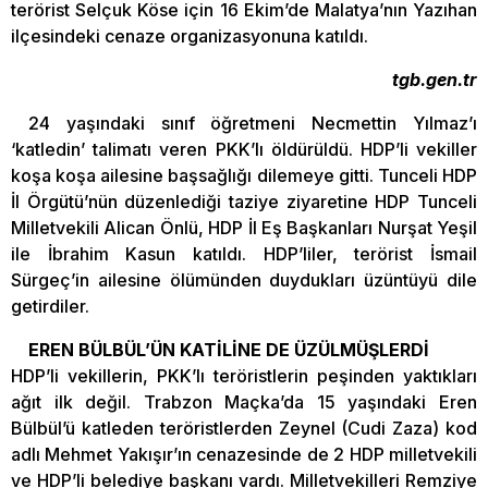
terörist Selçuk Köse için 16 Ekim’de Malatya’nın Yazıhan
ilçesindeki cenaze organizasyonuna katıldı.
tgb.gen.tr
24 yaşındaki sınıf öğretmeni Necmettin Yılmaz’ı
‘katledin’ talimatı veren PKK’lı öldürüldü. HDP’li vekiller
koşa koşa ailesine başsağlığı dilemeye gitti. Tunceli HDP
İl Örgütü’nün düzenlediği taziye ziyaretine HDP Tunceli
Milletvekili Alican Önlü, HDP İl Eş Başkanları Nurşat Yeşil
ile İbrahim Kasun katıldı. HDP’liler, terörist İsmail
Sürgeç’in ailesine ölümünden duydukları üzüntüyü dile
getirdiler.
EREN BÜLBÜL’ÜN KATİLİNE DE ÜZÜLMÜŞLERDİ
HDP’li vekillerin, PKK’lı teröristlerin peşinden yaktıkları
ağıt ilk değil. Trabzon Maçka’da 15 yaşındaki Eren
Bülbül’ü katleden teröristlerden Zeynel (Cudi Zaza) kod
adlı Mehmet Yakışır’ın cenazesinde de 2 HDP milletvekili
ve HDP’li belediye başkanı vardı. Milletvekilleri Remziye