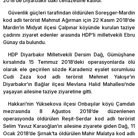
2018’de Diyarbakır’daki cenazesine katıldı.
Güvenlik güçleri tarafından öldürülen Soreşger-Mardin
kod adlı terörist Mahmut Ağırman için 22 Kasım 2018’de
Mardin’in Midyat ilçesi Çalpınar köyünde kurulan taziye
çadırını ziyaret edenler arasında HDP’li milletvekili Ebru
Günay da bulundu.
HDP Diyarbakır Milletvekili Dersim Dağ, Gümüşhane
kırsalında 15 Temmuz 2018’deki operasyonlarda ölü
olarak ele geçirilen sözde Karadeniz eyalet sorumlusu
Cudi Zaza kod adlı terörist Mehmet Yakışır’ın
Diyarbakır’ın Bağlar ilçesi Mevlana Halid Mahallesi’nde
yaşayan ailesine taziye ziyaretine gitti.
Hakkari’nin Yüksekova ilçesi Onbaşılar köyü Çamdalı
mezrasında 8 Ağustos 2018’de düzenlenen
operasyonda öldürülen Reşit-Serdar kod adlı terörist
Selim Yavuz Karaoğlan’ın ailesine ziyarete giden Dağ, 11
Ocak 2018’de Şırnak’ta öldürülen Mahir Malatya kod adlı