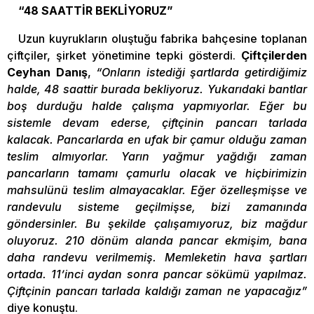
“48 SAATTİR BEKLİYORUZ”
Uzun kuyrukların oluştuğu fabrika bahçesine toplanan
çiftçiler, şirket yönetimine tepki gösterdi.
Çiftçilerden
Ceyhan Danış
,
“Onların istediği şartlarda getirdiğimiz
halde, 48 saattir burada bekliyoruz. Yukarıdaki bantlar
boş durduğu halde çalışma yapmıyorlar. Eğer bu
sistemle devam ederse, çiftçinin pancarı tarlada
kalacak. Pancarlarda en ufak bir çamur olduğu zaman
teslim almıyorlar. Yarın yağmur yağdığı zaman
pancarların tamamı çamurlu olacak ve hiçbirimizin
mahsulünü teslim almayacaklar. Eğer özelleşmişse ve
randevulu sisteme geçilmişse, bizi zamanında
göndersinler. Bu şekilde çalışamıyoruz, biz mağdur
oluyoruz. 210 dönüm alanda pancar ekmişim, bana
daha randevu verilmemiş. Memleketin hava şartları
ortada. 11’inci aydan sonra pancar sökümü yapılmaz.
Çiftçinin pancarı tarlada kaldığı zaman ne yapacağız”
diye konuştu.