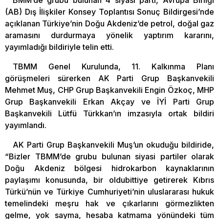
BMM’de grubu bulunan 4 siyasi parti, Avrupa Birliği
(AB) Dış İlişkiler Konsey Toplantısı Sonuç Bildirgesi’nde
açıklanan Türkiye’nin Doğu Akdeniz’de petrol, doğal gaz
aramasını durdurmaya yönelik yaptırım kararını,
yayımladığı bildiriyle telin etti.
TBMM Genel Kurulunda, 11. Kalkınma Planı
görüşmeleri sürerken AK Parti Grup Başkanvekili
Mehmet Muş, CHP Grup Başkanvekili Engin Özkoç, MHP
Grup Başkanvekili Erkan Akçay ve İYİ Parti Grup
Başkanvekili Lütfü Türkkan’ın imzasıyla ortak bildiri
yayımlandı.
AK Parti Grup Başkanvekili Muş’un okuduğu bildiride,
“Bizler TBMM’de grubu bulunan siyasi partiler olarak
Doğu Akdeniz bölgesi hidrokarbon kaynaklarının
paylaşımı konusunda, bir oldubittiye getirerek Kıbrıs
Türkü’nün ve Türkiye Cumhuriyeti’nin uluslararası hukuk
temelindeki meşru hak ve çıkarlarını görmezlikten
gelme, yok sayma, hesaba katmama yönündeki tüm