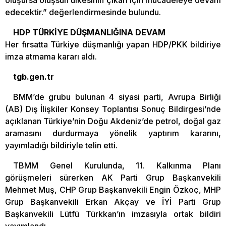
oluşursa oluşsun ülkesinin çıkarı için mücadeleye devam
edecektir.” değerlendirmesinde bulundu.
HDP TÜRKİYE DÜŞMANLIĞINA DEVAM
Her fırsatta Türkiye düşmanlığı yapan HDP/PKK bildiriye
imza atmama kararı aldı.
tgb.gen.tr
BMM’de grubu bulunan 4 siyasi parti, Avrupa Birliği
(AB) Dış İlişkiler Konsey Toplantısı Sonuç Bildirgesi’nde
açıklanan Türkiye’nin Doğu Akdeniz’de petrol, doğal gaz
aramasını durdurmaya yönelik yaptırım kararını,
yayımladığı bildiriyle telin etti.
TBMM Genel Kurulunda, 11. Kalkınma Planı
görüşmeleri sürerken AK Parti Grup Başkanvekili
Mehmet Muş, CHP Grup Başkanvekili Engin Özkoç, MHP
Grup Başkanvekili Erkan Akçay ve İYİ Parti Grup
Başkanvekili Lütfü Türkkan’ın imzasıyla ortak bildiri