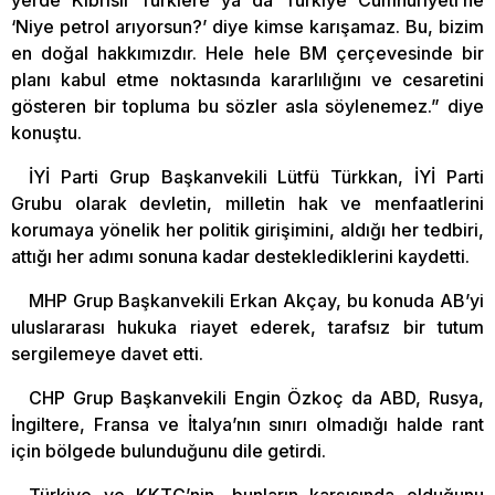
yerde Kıbrıslı Türklere ya da Türkiye Cumhuriyeti’ne
‘Niye petrol arıyorsun?’ diye kimse karışamaz. Bu, bizim
en doğal hakkımızdır. Hele hele BM çerçevesinde bir
planı kabul etme noktasında kararlılığını ve cesaretini
gösteren bir topluma bu sözler asla söylenemez.” diye
konuştu.
İYİ Parti Grup Başkanvekili Lütfü Türkkan, İYİ Parti
Grubu olarak devletin, milletin hak ve menfaatlerini
korumaya yönelik her politik girişimini, aldığı her tedbiri,
attığı her adımı sonuna kadar desteklediklerini kaydetti.
MHP Grup Başkanvekili Erkan Akçay, bu konuda AB’yi
uluslararası hukuka riayet ederek, tarafsız bir tutum
sergilemeye davet etti.
CHP Grup Başkanvekili Engin Özkoç da ABD, Rusya,
İngiltere, Fransa ve İtalya’nın sınırı olmadığı halde rant
için bölgede bulunduğunu dile getirdi.