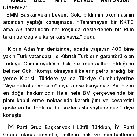
“KİMSE BİZE ‘NİYE PETROL ARİYORSUN?’
DİYEMEZ”
TBMM Başkanvekili Levent Gök, bildirinin okunmasının
ardından yaptığı konuşmada, “Tanınmayan bir KKTC
ama AB tarafından her koşulda desteklenen bir Rum
tarafı gerçeğiyle karşı karşıyayız.” dedi.
Kıbrıs Adası’nın denizinde, adada yaşayan 400 bine
yakın Türk vatandaşı ile Kıbrıslı Türklerin garantörü olan
Türkiye Cumhuriyeti’nin hak ve menfaatleri olduğunu
belirten Gök, “Komşu olmayan ülkelerin petrol aradığı bir
yerde Kıbrıslı Türklere ya da Türkiye Cumhuriyeti’ne
‘Niye petrol arıyorsun?’ diye kimse karışamaz. Bu, bizim
en doğal hakkımızdır. Hele hele BM çerçevesinde bir
planı kabul etme noktasında kararlılığını ve cesaretini
gösteren bir topluma bu sözler asla söylenemez.” diye
konuştu.
İYİ Parti Grup Başkanvekili Lütfü Türkkan, İYİ Parti
Grubu olarak devletin, milletin hak ve menfaatlerini