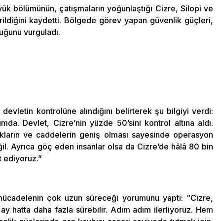
yük bölümünün, çatışmaların yoğunlaştığı Cizre, Silopi ve
rildiğini kaydetti. Bölgede görev yapan güvenlik güçleri,
duğunu vurguladı.
devletin kontrolüne alındığını belirterek şu bilgiyi verdi:
da. Devlet, Cizre’nin yüzde 50’sini kontrol altına aldı.
akların ve caddelerin geniş olması sayesinde operasyon
il. Ayrıca göç eden insanlar olsa da Cizre’de hâlâ 80 bin
t ediyoruz.”
 mücadelenin çok uzun süreceği yorumunu yaptı: “Cizre,
ay hatta daha fazla sürebilir. Adım adım ilerliyoruz. Hem