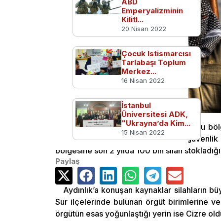
ABD
Emperyalizminin
Kilitl...
20 Nisan 2022
Çocuk Istismarcısı
Tarlabaşı Toplum
Merkez...
16 Nisan 2022
İstanbul
Üniversitesi ADK,
"Ukrayna’da Kim...
Aydınlık gazetesi PKK’nın Güneydoğu bölge
15 Nisan 2022
erişti. Gazetenin haberine göre güvenlik
bölgesine son 2 yılda 100 bin silah stokladığı
Paylaş
Aydınlık’a konuşan kaynaklar silahların bü
Sur ilçelerinde bulunan örgüt birimlerine ve
örgütün esas yoğunlaştığı yerin ise Cizre ol