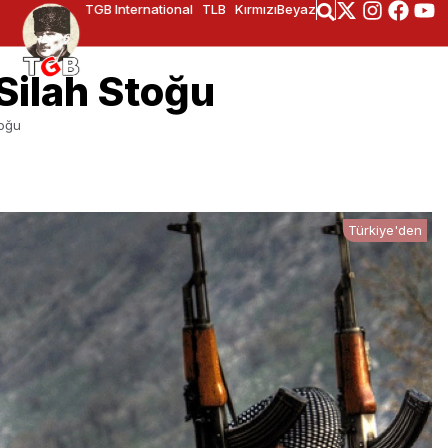
TGB International
TLB
KırmızıBeyaz
Silah Stoğu
toğu
Türkiye'den