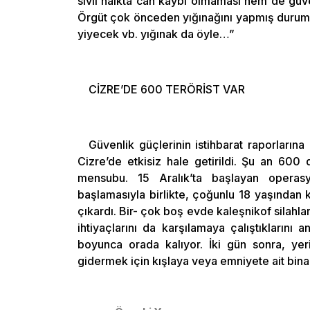
sivil halkta can kaybı olmaması hem de güve
Örgüt çok önceden yığınağını yapmış durumd
yiyecek vb. yığınak da öyle…”
CİZRE’DE 600 TERÖRİST VAR
Güvenlik güçlerinin istihbarat raporlarına
Cizre’de etkisiz hale getirildi. Şu an 600
mensubu. 15 Aralık’ta başlayan operasy
başlamasıyla birlikte, çoğunlu 18 yaşından
çıkardı. Bir- çok boş evde kaleşnikof silahla
ihtiyaçlarını da karşılamaya çalıştıklarını
boyunca orada kalıyor. İki gün sonra, yeri
gidermek için kışlaya veya emniyete ait binal