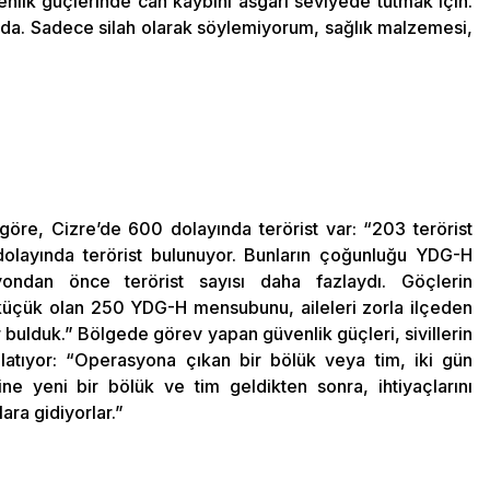
nlik güçlerinde can kaybını asgari seviyede tutmak için.
a. Sadece silah olarak söylemiyorum, sağlık malzemesi,
 göre, Cizre’de 600 dolayında terörist var: “203 terörist
 dolayında terörist bulunuyor. Bunların çoğunluğu YDG-H
ondan önce terörist sayısı daha fazlaydı. Göçlerin
 küçük olan 250 YDG-H mensubunu, aileleri zorla ilçeden
r bulduk.” Bölgede görev yapan güvenlik güçleri, sivillerin
 anlatıyor: “Operasyona çıkan bir bölük veya tim, iki gün
ne yeni bir bölük ve tim geldikten sonra, ihtiyaçlarını
ara gidiyorlar.”