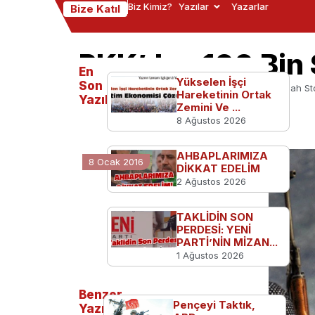
Biz Kimiz?
Yazılar
Yazarlar
Bize Katıl
PKK’dan 100 Bin 
En
Yükselen İşçi
Son
Ana Sayfa
Türkiye'den
PKK’dan 100 Bin Silah S
Hareketinin Ortak
Yazılanlar
Zemini Ve ...
8 Ağustos 2026
AHBAPLARIMIZA
8 Ocak 2016
DİKKAT EDELİM
2 Ağustos 2026
TAKLİDİN SON
PERDESİ: YENİ
PARTİ’NİN MİZAN...
1 Ağustos 2026
Benzer
Pençeyi Taktık,
Yazılar