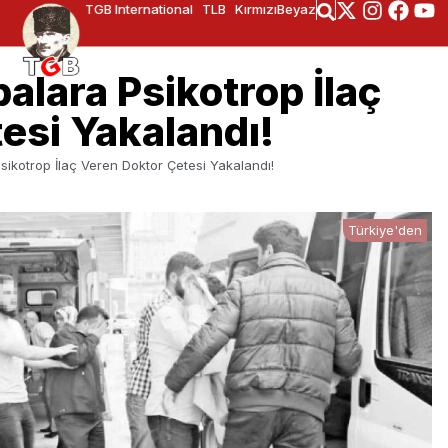
TGB International
TLB
KırmızıBeyaz
alara Psikotrop İlaç
esi Yakalandı!
sikotrop İlaç Veren Doktor Çetesi Yakalandı!
Türkiye'den