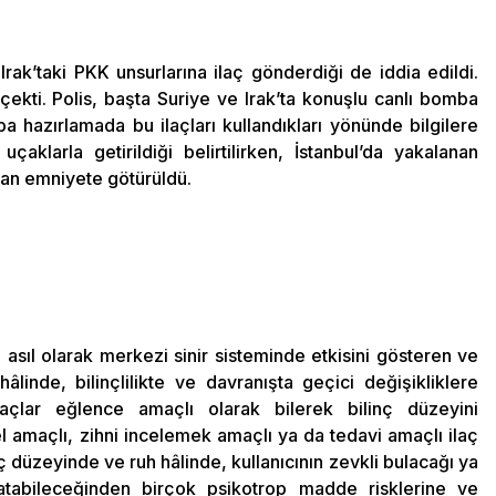
 Irak’taki PKK unsurlarına ilaç gönderdiği de iddia edildi.
 çekti. Polis, başta Suriye ve Irak’ta konuşlu canlı bomba
a hazırlamada bu ilaçları kullandıkları yönünde bilgilere
uçaklarla getirildiği belirtilirken, İstanbul’da yakalanan
ndan emniyete götürüldü.
sıl olarak merkezi sinir sisteminde etkisini gösteren ve
hâlinde, bilinçlilikte ve davranışta geçici değişikliklere
açlar eğlence amaçlı olarak bilerek bilinç düzeyini
el amaçlı, zihni incelemek amaçlı ya da tedavi amaçlı ilaç
nç düzeyinde ve ruh hâlinde, kullanıcının zevkli bulacağı ya
aratabileceğinden birçok psikotrop madde risklerine ve