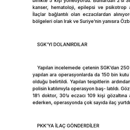
birlikte 5 kişi yönetiyordu. Bunlardan 2’si S
kanser, hematoloji, epilepsi ve psikotrop a
İlaçlar bağlantılı olan eczacılardan alınıyo
bölgeleri olan Irak ve Suriye’nin yanısıra Öz
SGK’YI DOLANIRDILAR
Yapılan incelemede çetenin SGK’dan 250 mi
yapılan ara operasyonlarda da 150 bin kutu il
olduğu belirtildi. Yapılan tespitlerin ardınd
polisin katılımıyla operasyon baş- latıldı. Göza
18’i doktor, 30’u eczacı 109 kişi gözaltına 
ederken, operasyonda çok sayıda ilaç yurtdı
PKK’YA İLAÇ GÖNDERDİLER