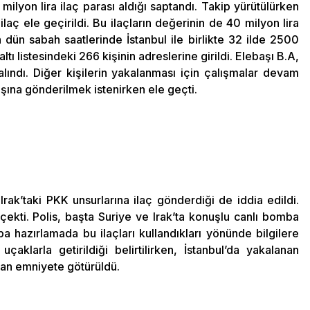
lyon lira ilaç parası aldığı saptandı. Takip yürütülürken
aç ele geçirildi. Bu ilaçların değerinin de 40 milyon lira
an dün sabah saatlerinde İstanbul ile birlikte 32 ilde 2500
ltı listesindeki 266 kişinin adreslerine girildi. Elebaşı B.A,
alındı. Diğer kişilerin yakalanması için çalışmalar devam
şına gönderilmek istenirken ele geçti.
 Irak’taki PKK unsurlarına ilaç gönderdiği de iddia edildi.
 çekti. Polis, başta Suriye ve Irak’ta konuşlu canlı bomba
a hazırlamada bu ilaçları kullandıkları yönünde bilgilere
uçaklarla getirildiği belirtilirken, İstanbul’da yakalanan
ndan emniyete götürüldü.