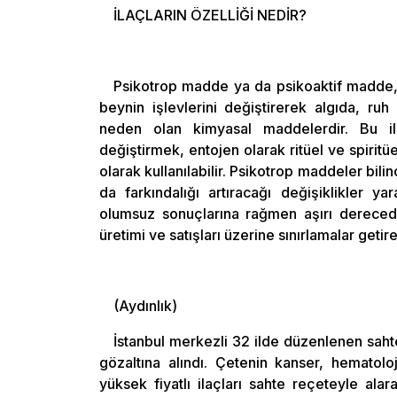
İLAÇLARIN ÖZELLİĞİ NEDİR?
Psikotrop madde ya da psikoaktif madde, a
beynin işlevlerini değiştirerek algıda, ruh 
neden olan kimyasal maddelerdir. Bu il
değiştirmek, entojen olarak ritüel ve spiritü
olarak kullanılabilir. Psikotrop maddeler bili
da farkındalığı artıracağı değişiklikler y
olumsuz sonuçlarına rağmen aşırı derecede
üretimi ve satışları üzerine sınırlamalar geti
(Aydınlık)
İstanbul merkezli 32 ilde düzenlenen saht
gözaltına alındı. Çetenin kanser, hematoloj
yüksek fiyatlı ilaçları sahte reçeteyle ala