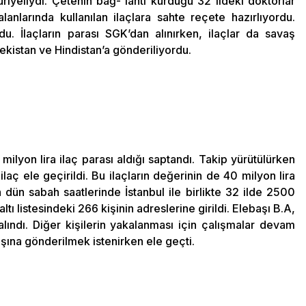
uriyeliydi. Çetenin bağ- lantı kurduğu 32 ildeki doktorlar
lanlarında kullanılan ilaçlara sahte reçete hazırlıyordu.
rdu. İlaçların parası SGK’dan alınırken, ilaçlar da savaş
bekistan ve Hindistan’a gönderiliyordu.
lyon lira ilaç parası aldığı saptandı. Takip yürütülürken
aç ele geçirildi. Bu ilaçların değerinin de 40 milyon lira
an dün sabah saatlerinde İstanbul ile birlikte 32 ilde 2500
ltı listesindeki 266 kişinin adreslerine girildi. Elebaşı B.A,
alındı. Diğer kişilerin yakalanması için çalışmalar devam
şına gönderilmek istenirken ele geçti.