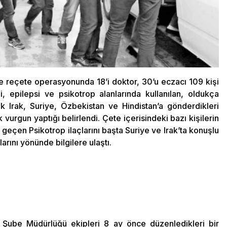
e reçete operasyonunda 18’i doktor, 30’u eczacı 109 kişi
i, epilepsi ve psikotrop alanlarında kullanılan, oldukça
rak Irak, Suriye, Özbekistan ve Hindistan’a gönderdikleri
k vurgun yaptığı belirlendi. Çete içerisindeki bazı kişilerin
e geçen Psikotrop ilaçlarını başta Suriye ve Irak’ta konuşlu
arını yönünde bilgilere ulaştı.
 Şube Müdürlüğü ekipleri 8 ay önce düzenledikleri bir