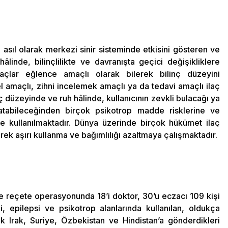
sıl olarak merkezi sinir sisteminde etkisini gösteren ve
hâlinde, bilinçlilikte ve davranışta geçici değişikliklere
açlar eğlence amaçlı olarak bilerek bilinç düzeyini
el amaçlı, zihni incelemek amaçlı ya da tedavi amaçlı ilaç
nç düzeyinde ve ruh hâlinde, kullanıcının zevkli bulacağı ya
aratabileceğinden birçok psikotrop madde risklerine ve
 kullanılmaktadır. Dünya üzerinde birçok hükümet ilaç
rerek aşırı kullanma ve bağımlılığı azaltmaya çalışmaktadır.
e reçete operasyonunda 18’i doktor, 30’u eczacı 109 kişi
i, epilepsi ve psikotrop alanlarında kullanılan, oldukça
rak Irak, Suriye, Özbekistan ve Hindistan’a gönderdikleri